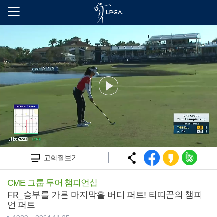
본
문
바
로
가
기
고화질보기
CME 그룹 투어 챔피언십
FR_승부를 가른 마지막홀 버디 퍼트! 티띠꾼의 챔피
언 퍼트