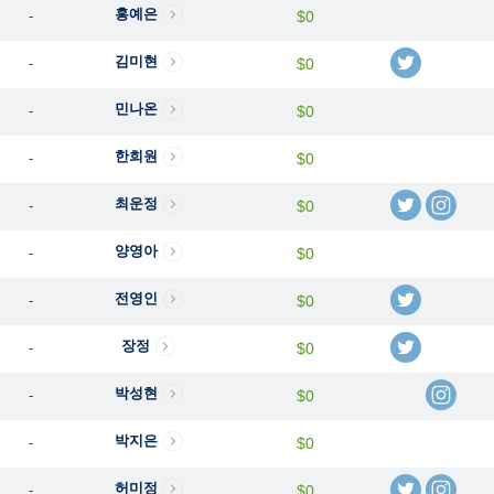
홍예은
-
$0
김미현
-
$0
민나온
-
$0
한희원
-
$0
최운정
-
$0
양영아
-
$0
전영인
-
$0
장정
-
$0
박성현
-
$0
박지은
-
$0
허미정
-
$0