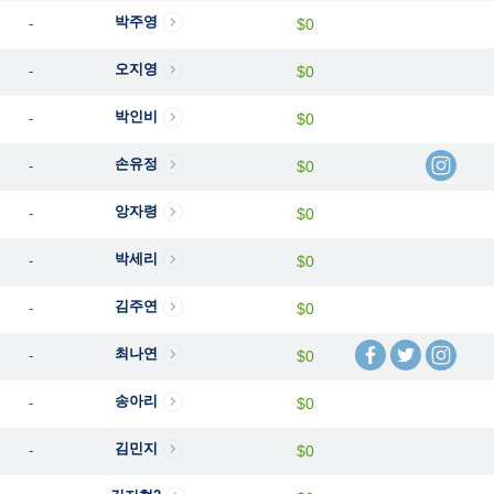
박주영
-
$0
오지영
-
$0
박인비
-
$0
손유정
-
$0
앙자령
-
$0
박세리
-
$0
김주연
-
$0
최나연
-
$0
송아리
-
$0
김민지
-
$0