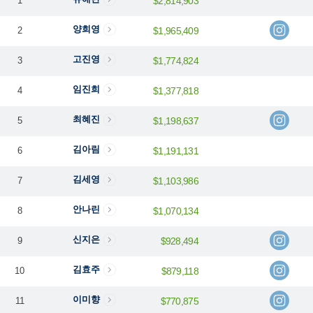
1
$2,814,903
양희영
2
$1,965,409
고진영
3
$1,774,824
임진희
4
$1,377,818
최혜진
5
$1,198,637
김아림
6
$1,191,131
김세영
7
$1,103,986
안나린
8
$1,070,134
신지은
9
$928,494
김효주
10
$879,118
이미향
11
$770,875