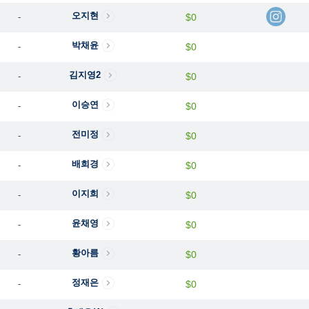
오지현
-
$0
박채윤
-
$0
김지영2
-
$0
이승연
-
$0
전미정
-
$0
배희경
-
$0
이지희
-
$0
윤채영
-
$0
황아름
-
$0
정재은
-
$0