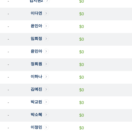
김지현2
-
$0
이다연
-
$0
윤민아
-
$0
임희정
-
$0
윤민아
-
$0
정희원
-
$0
이하나
-
$0
김예진
-
$0
박교린
-
$0
박소혜
-
$0
이정민
-
$0