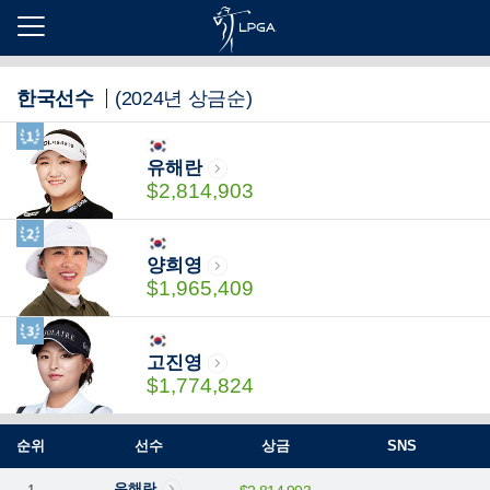
본
문
한국선수
(2024년 상금순)
바
로
가
기
유해란
$2,814,903
양희영
$1,965,409
고진영
$1,774,824
순위
선수
상금
SNS
유해란