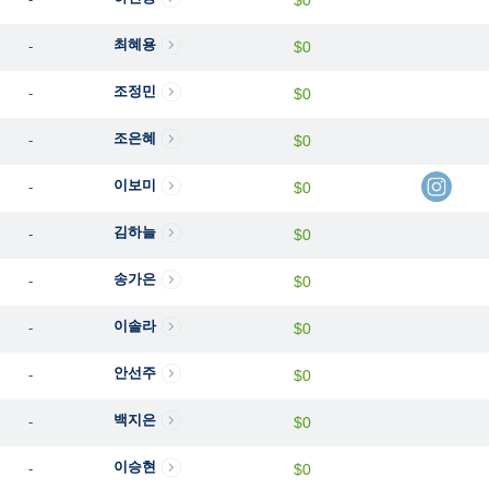
$0
최혜용
-
$0
조정민
-
$0
조은혜
-
$0
이보미
-
$0
김하늘
-
$0
송가은
-
$0
이솔라
-
$0
안선주
-
$0
백지은
-
$0
이승현
-
$0