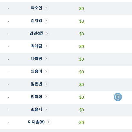
박소연
-
$0
김자영
-
$0
김민선5
-
$0
최예림
-
$0
나희원
-
$0
안송이
-
$0
임은빈
-
$0
임희정
-
$0
조윤지
-
$0
마다솜(A)
-
$0