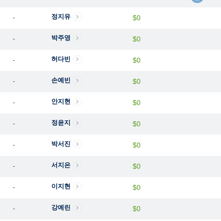
정지유
-
$0
박주영
-
$0
허다빈
-
$0
손예빈
-
$0
안지현
-
$0
정윤지
-
$0
박서진
-
$0
서지은
-
$0
이지현
-
$0
강예린
-
$0