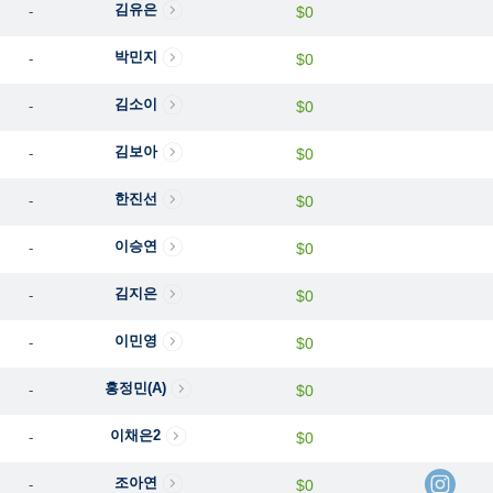
김유은
-
$0
박민지
-
$0
김소이
-
$0
김보아
-
$0
한진선
-
$0
이승연
-
$0
김지은
-
$0
이민영
-
$0
홍정민(A)
-
$0
이채은2
-
$0
조아연
-
$0