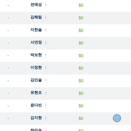
전예성
-
$0
김해림
-
$0
지한솔
-
$0
서연정
-
$0
박보현
-
$0
이정현
-
$0
김민솔
-
$0
유현조
-
$0
윤다빈
-
$0
김지현
-
$0
하민송
-