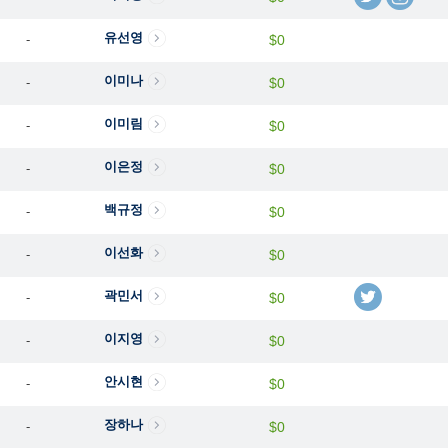
유선영
-
$0
이미나
-
$0
이미림
-
$0
이은정
-
$0
백규정
-
$0
이선화
-
$0
곽민서
-
$0
이지영
-
$0
안시현
-
$0
장하나
-
$0