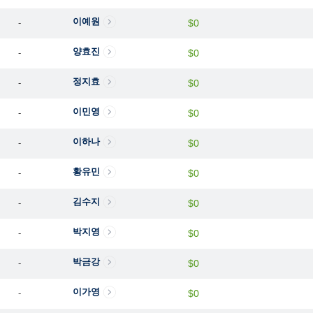
이예원
-
$0
양효진
-
$0
정지효
-
$0
이민영
-
$0
이하나
-
$0
황유민
-
$0
김수지
-
$0
박지영
-
$0
박금강
-
$0
이가영
-
$0