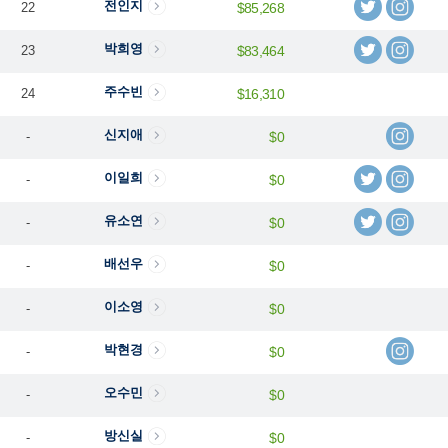
전인지
22
$85,268
박희영
23
$83,464
주수빈
24
$16,310
신지애
-
$0
이일희
-
$0
유소연
-
$0
배선우
-
$0
이소영
-
$0
박현경
-
$0
오수민
-
$0
방신실
-
$0