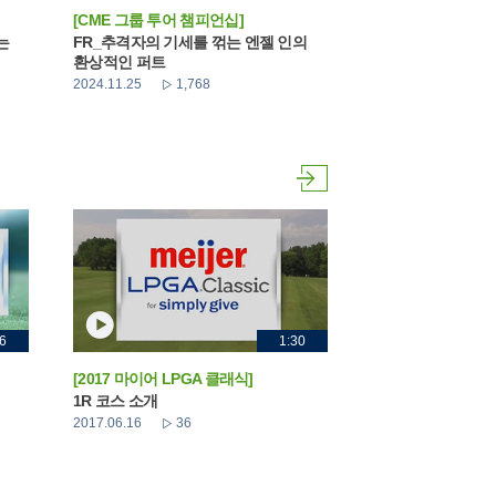
[CME 그룹 투어 챔피언십]
는
FR_추격자의 기세를 꺾는 엔젤 인의
환상적인 퍼트
2024.11.25
1,768
6
1:30
[2017 마이어 LPGA 클래식]
1R 코스 소개
2017.06.16
36