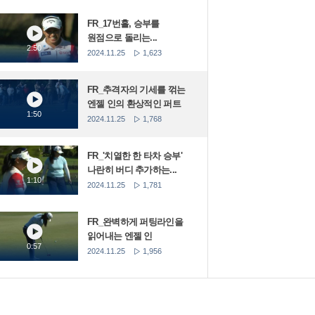
FR_17번홀, 승부를
원점으로 돌리는...
2:50
2024.11.25
1,623
FR_추격자의 기세를 꺾는
엔젤 인의 환상적인 퍼트
1:50
2024.11.25
1,768
FR_'치열한 한 타차 승부'
나란히 버디 추가하는...
1:10
2024.11.25
1,781
FR_완벽하게 퍼팅라인을
읽어내는 엔젤 인
0:57
2024.11.25
1,956