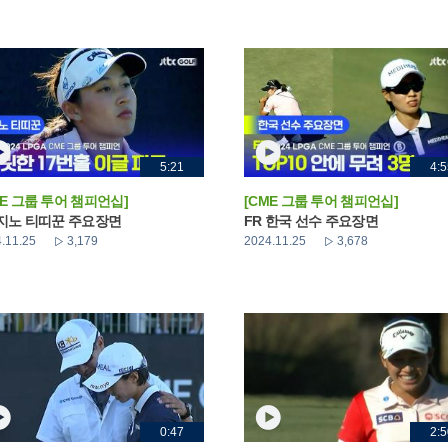
5:21
4:5
ME 그룹 투어 챔피언십]
[CME 그룹 투어 챔피언십]
 지노 티띠꾼 주요장면
FR 한국 선수 주요장면
.11.25
3,179
2024.11.25
3,678
0:47
2:5