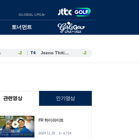
GLOBAL LPGA
토너먼트
a
-2
T4
Jeeno Thitikul
-2
관련영상
인기영상
FR 하이라이트
15:08
2024.11.25
4,714