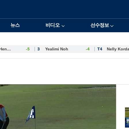
뉴스
비디오
선수정보
Esther Henseleit
-5
3
Yealimi Noh
-4
T4
Nelly Kord