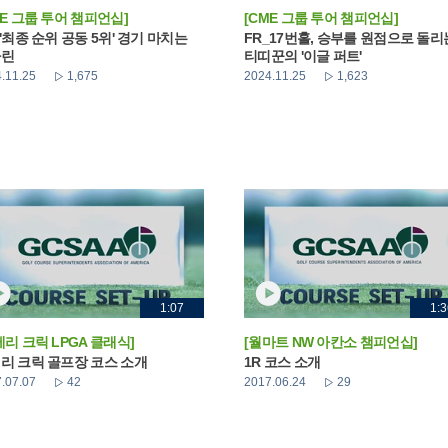
ME 그룹 투어 챔피언십]
[CME 그룹 투어 챔피언십]
_'최종 순위 공동 5위' 경기 마치는
FR_17번홀, 승부를 원점으로 돌리
나린
티띠꾼의 '이글 퍼트'
.11.25
1,675
2024.11.25
1,623
1:07
1:3
베리 크릭 LPGA 클래식]
[월마트 NW 아칸소 챔피언십]
리 크릭 골프장 코스 소개
1R 코스 소개
.07.07
42
2017.06.24
29