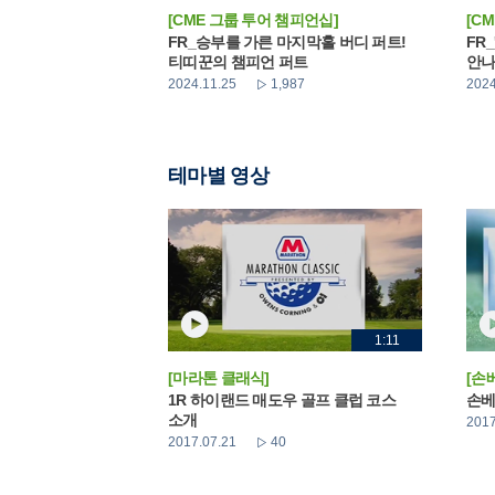
[CME 그룹 투어 챔피언십]
[C
FR_승부를 가른 마지막홀 버디 퍼트!
FR
티띠꾼의 챔피언 퍼트
안
2024.11.25
1,987
2024
테마별 영상
1:11
[마라톤 클래식]
[손
1R 하이랜드 매도우 골프 클럽 코스
손베
소개
2017
2017.07.21
40