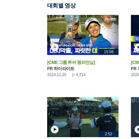
대회별 영상
15:08
[CME 그룹 투어 챔피언십]
[C
FR 하이라이트
FR
2024.11.25
4,714
2024
2:52