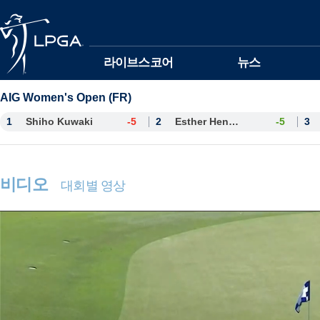
본문바로가기
라이브스코어
뉴스
AIG Women's Open (FR)
1
Shiho Kuwaki
-5
2
Esther Henseleit
-5
3
비디오
대회별 영상