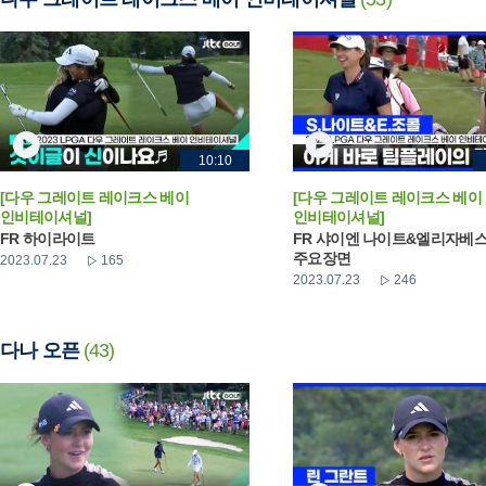
10:10
[다우 그레이트 레이크스 베이
[다우 그레이트 레이크스 베이
인비테이셔널]
인비테이셔널]
FR 하이라이트
FR 샤이엔 나이트&엘리자베스
주요장면
2023.07.23
165
2023.07.23
246
다나 오픈
(43)