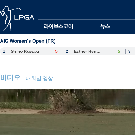
본문바로가기
라이브스코어
뉴스
AIG Women's Open (FR)
1
Shiho Kuwaki
-5
2
Esther Henseleit
-5
3
비디오
대회별 영상