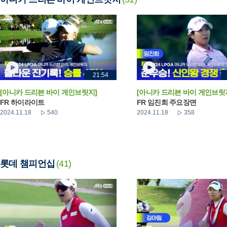
21:54
[아니카 드리븐 바이 게인브릿지]
[아니카 드리븐 바이 게인브릿
FR 하이라이트
FR 임진희 주요장면
2024.11.18
540
2024.11.18
358
롯데 챔피언십
(41)