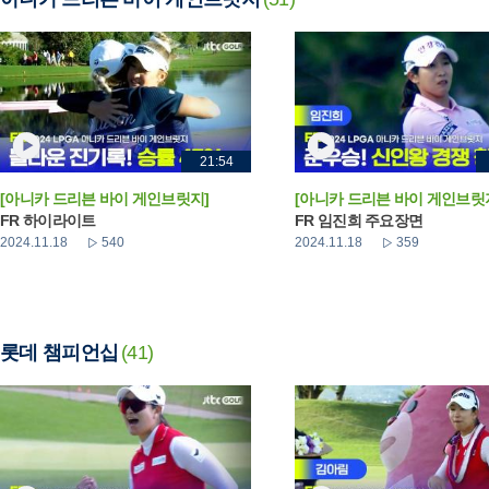
21:54
[아니카 드리븐 바이 게인브릿지]
[아니카 드리븐 바이 게인브릿
FR 하이라이트
FR 임진희 주요장면
2024.11.18
540
2024.11.18
359
롯데 챔피언십
(41)