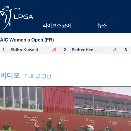
본문바로가기
라이브스코어
뉴스
AIG Women's Open (FR)
1
Shiho Kuwaki
-5
2
Esther Henseleit
-5
3
비디오
대회별 영상