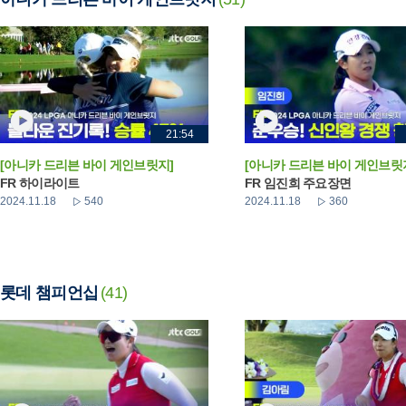
21:54
[아니카 드리븐 바이 게인브릿지]
[아니카 드리븐 바이 게인브릿
FR 하이라이트
FR 임진희 주요장면
2024.11.18
540
2024.11.18
360
롯데 챔피언십
(41)