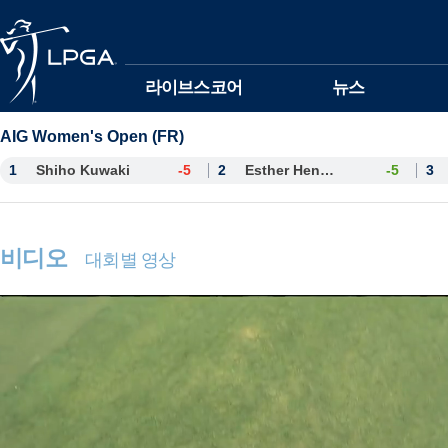
본문바로가기
라이브스코어
뉴스
AIG Women's Open (FR)
1
Shiho Kuwaki
-5
2
Esther Henseleit
-5
3
비디오
대회별 영상