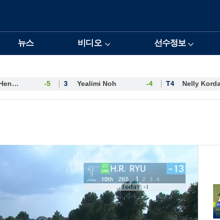
뉴스
비디오
선수정보
Esther Henseleit
-5
3
Yealimi Noh
-4
T4
Nelly Kord