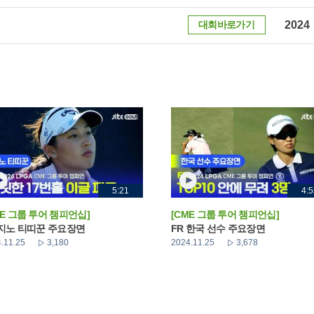
대회바로가기
2024
5:21
4:5
ME 그룹 투어 챔피언십]
[CME 그룹 투어 챔피언십]
 지노 티띠꾼 주요장면
FR 한국 선수 주요장면
.11.25
3,180
2024.11.25
3,678