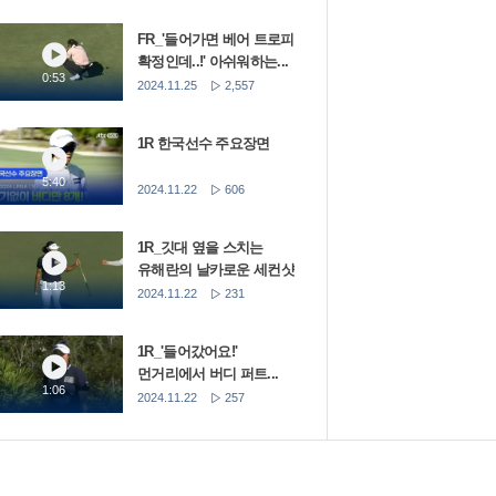
FR_'들어가면 베어 트로피
확정인데..!' 아쉬워하는...
0:53
2024.11.25
2,557
1R 한국선수 주요장면
5:40
2024.11.22
606
1R_깃대 옆을 스치는
유해란의 날카로운 세컨샷
1:13
2024.11.22
231
1R_'들어갔어요!'
먼거리에서 버디 퍼트...
1:06
2024.11.22
257