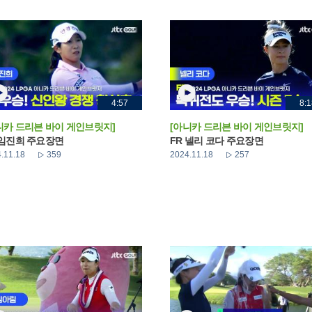
4:57
8:1
니카 드리븐 바이 게인브릿지]
[아니카 드리븐 바이 게인브릿지]
 임진희 주요장면
FR 넬리 코다 주요장면
.11.18
359
2024.11.18
257