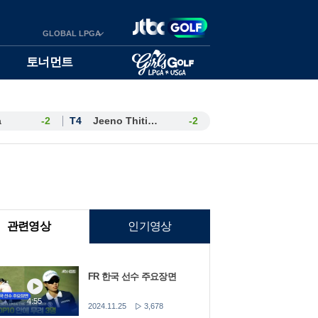
GLOBAL LPGA
토너먼트
a
-2
T4
Jeeno Thitikul
-2
관련영상
인기영상
FR 한국 선수 주요장면
4:55
2024.11.25
3,678