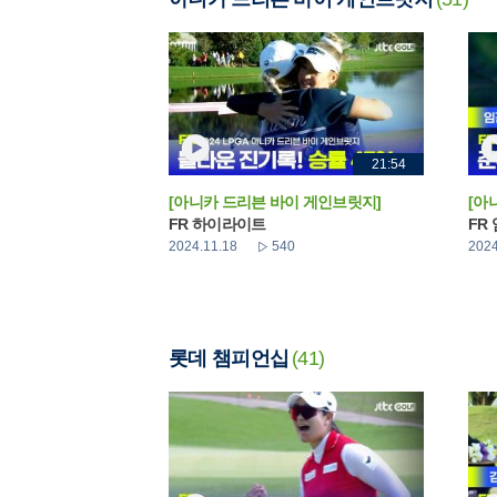
21:54
[아니카 드리븐 바이 게인브릿지]
[아
FR 하이라이트
FR
2024.11.18
540
2024
롯데 챔피언십
(41)