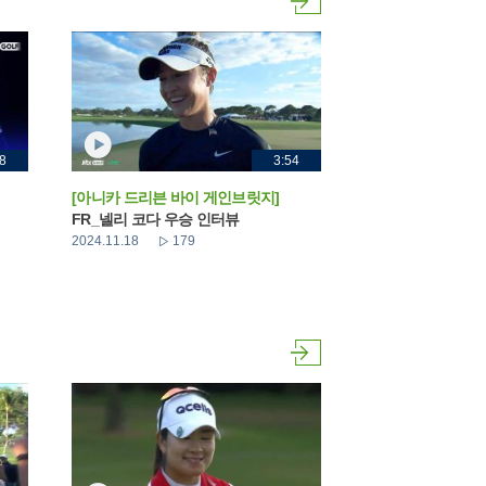
8
3:54
[아니카 드리븐 바이 게인브릿지]
FR_넬리 코다 우승 인터뷰
2024.11.18
179