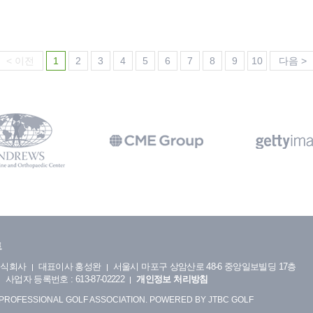
< 이전
1
2
3
4
5
6
7
8
9
10
다음 >
트
주식회사
대표이사 홍성완
서울시 마포구 상암산로 48-6 중앙일보빌딩 17층
사업자 등록번호 : 613-87-02222
개인정보 처리방침
 PROFESSIONAL GOLF ASSOCIATION. POWERED BY JTBC GOLF