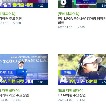
4:21
1:0
데 챔피언십]
[롯데 챔피언십]
 김아림 주요장면
FR_'LPGA 통산 2승' 김아림 챔피
퍼트
.11.10
688
2024.11.10
665
6:06
2:5
토 재팬 클래식]
[토토 재팬 클래식]
 다케다 리오 주요장면
FR 유해란 주요장면
.11.03
181
2024.11.03
123