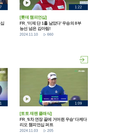
7
1:22
[롯데 챔피언십]
언십
FR_'이제 단 1홀 남았다' 우승의 8부
능선 넘은 김아림!
2024.11.10
660
1
1:09
[토토 재팬 클래식]
FR_'6차 연장 끝에 거머쥔 우승' 다케다
리오 챔피언십 퍼트
2024.11.03
205