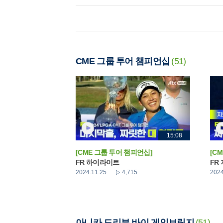
CME 그룹 투어 챔피언십
(51)
15:08
[CME 그룹 투어 챔피언십]
[C
FR 하이라이트
FR
2024.11.25
4,715
2024
아니카 드리븐 바이 게인브릿지
(51)