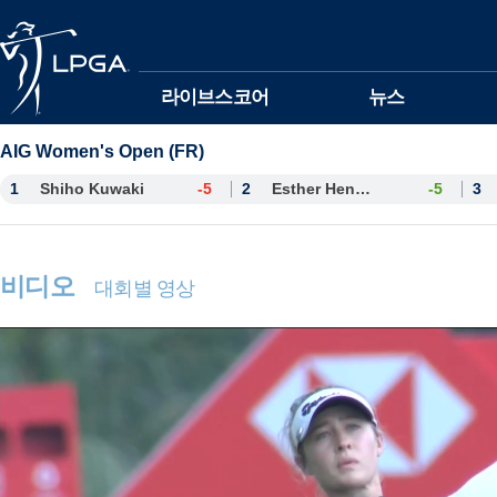
본문바로가기
라이브스코어
뉴스
AIG Women's Open (FR)
1
Shiho Kuwaki
-5
2
Esther Henseleit
-5
3
비디오
대회별 영상