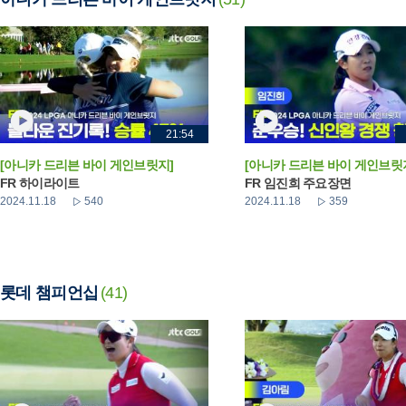
21:54
[아니카 드리븐 바이 게인브릿지]
[아니카 드리븐 바이 게인브릿
FR 하이라이트
FR 임진희 주요장면
2024.11.18
540
2024.11.18
359
롯데 챔피언십
(41)