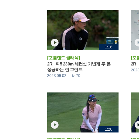
1:16
[포틀랜드 클래식]
[포
2R_ 파5 230m 세컨샷 가볍게 투 온
2R
성공하는 린 그란트
2023
2023.09.02
70
1:26