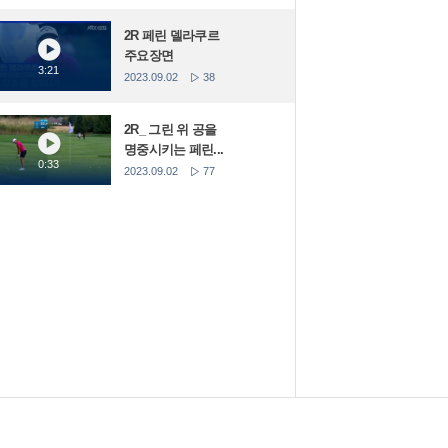
2R 페린 델라쿠르
주요장면
3:21
2023.09.02
38
2R_ 그린 위 공을
명중시키는 페린...
0:33
2023.09.02
77