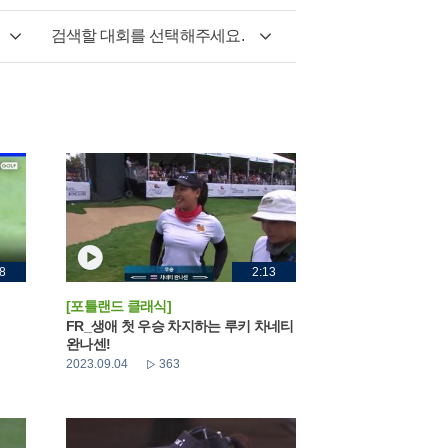
검색할 대회를 선택해주세요.
8
2:13
[포틀랜드 클래식]
FR_생애 첫 우승 차지하는 루키 차네티
완나센!
2023.09.04
363