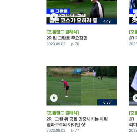
4:49
[포틀랜드 클래식]
[포
2R 린 그란트 주요장면
2R
2023.09.02
70
2023
0:33
[포틀랜드 클래식]
[포
2R_ 그린 위 공을 명중시키는 페린
2R
델라쿠르의 아이언 샷
리디
2023.09.02
77
2023