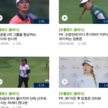
1:00
0:5
틀랜드 클래식]
[포틀랜드 클래식]
_공동 2위 그룹을 형성하는
FR_오랜만에 버디 추가하며 TOP1
다와 린시위
유지하는 장효준
.09.04
102
2023.09.04
103
2:16
1:4
틀랜드 클래식]
[포틀랜드 클래식]
_단숨에 5타 몰아치며 단독 선두로
FR_3R 마친 후 장효준 인터뷰
서는 차네티 완나센
2023.09.04
90
.09.04
138