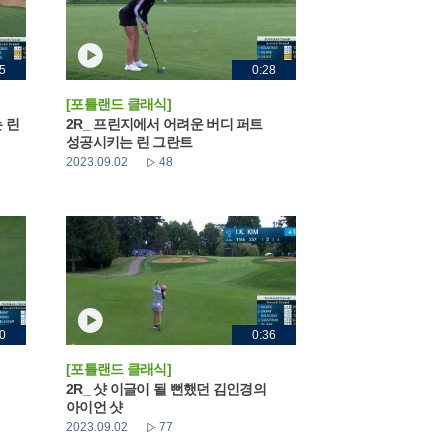
5
0:28
[포틀랜드 클래식]
 린
2R_ 프린지에서 어려운 버디 퍼트
성공시키는 린 그란트
2023.09.02
48
0
0:36
[포틀랜드 클래식]
2R_ 샷 이글이 될 뻔했던 김인경의
아이언 샷
2023.09.02
77