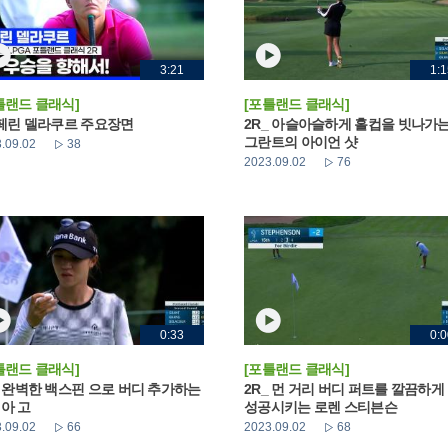
3:21
1:1
틀랜드 클래식]
[포틀랜드 클래식]
 페린 델라쿠르 주요장면
2R_ 아슬아슬하게 홀컵을 빗나가는
그란트의 아이언 샷
.09.02
38
2023.09.02
76
0:33
0:0
틀랜드 클래식]
[포틀랜드 클래식]
_ 완벽한 백스핀 으로 버디 추가하는
2R_ 먼 거리 버디 퍼트를 깔끔하게
아 고
성공시키는 로렌 스티븐슨
.09.02
66
2023.09.02
68