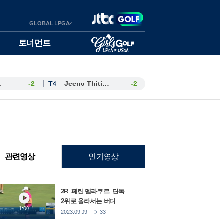
GLOBAL LPGA
토너먼트
a
-2
T4
Jeeno Thitikul
-2
관련영상
인기영상
2R_페린 델라쿠르, 단독
2위로 올라서는 버디
1:00
2023.09.09
33