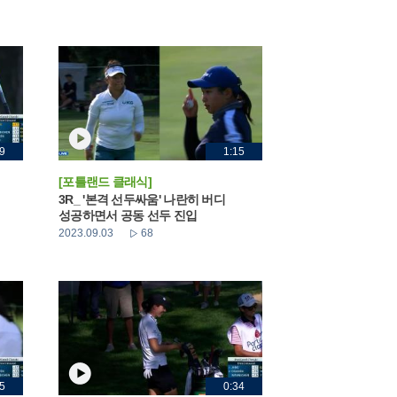
9
1:15
[포틀랜드 클래식]
3R_ '본격 선두싸움' 나란히 버디
성공하면서 공동 선두 진입
2023.09.03
68
5
0:34