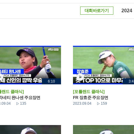
대회바로가기
2024
6:10
3:4
틀랜드 클래식]
[포틀랜드 클래식]
 차네티 완나센 주요장면
FR 장효준 주요장면
.09.04
135
2023.09.04
159