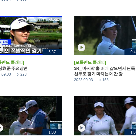
5:37
0:4
틀랜드 클래식]
[포틀랜드 클래식]
 장효준 주요장면
3R_ 마지막 홀 버디 잡으면서 단독
선두로 경기 마치는 메간 캉
.09.03
223
2023.09.03
158
1:03
1:0