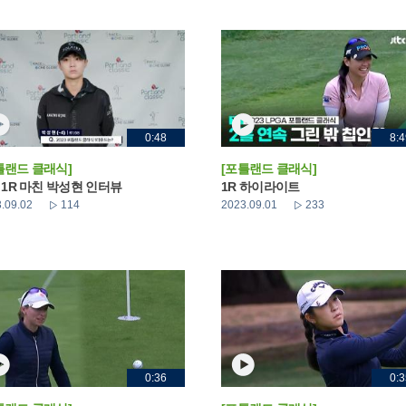
0:48
8:4
틀랜드 클래식]
[포틀랜드 클래식]
_ 1R 마친 박성현 인터뷰
1R 하이라이트
.09.02
114
2023.09.01
233
0:36
0:3