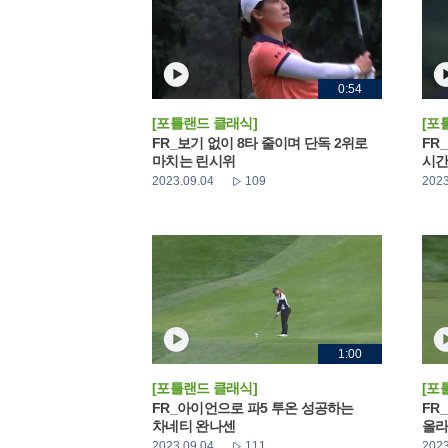
0:54
[포틀랜드 클래식]
[포
FR_보기 없이 8타 줄이며 단독 2위로
FR
마치는 린시위
시간
2023.09.04
109
2023
1:00
[포틀랜드 클래식]
[포
FR_아이언으로 파5 투온 성공하는
FR
차네티 완나센
올라
2023.09.04
111
2023