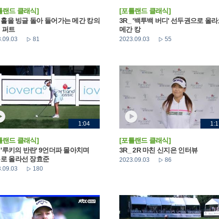
틀랜드 클래식]
[포틀랜드 클래식]
_ 홀을 빙글 돌아 들어가는 메간 캉의
3R_ '백투백 버디' 선두권으로 올
 퍼트
메간 캉
.09.03
81
2023.09.03
55
1:04
1:1
틀랜드 클래식]
[포틀랜드 클래식]
_ '루키의 반란' 9언더파 몰아치며
3R_ 2R 마친 신지은 인터뷰
로 올라선 장효준
2023.09.03
86
.09.03
180