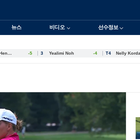
뉴스
비디오
선수정보
Esther Henseleit
-5
3
Yealimi Noh
-4
T4
Nelly Kord