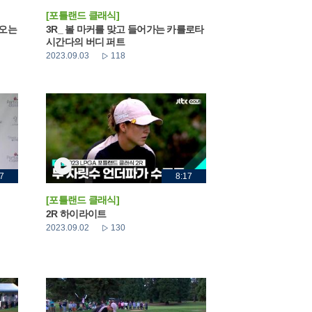
[포틀랜드 클래식]
라오는
3R_ 볼 마커를 맞고 들어가는 카를로타
시간다의 버디 퍼트
2023.09.03
118
7
8:17
[포틀랜드 클래식]
2R 하이라이트
2023.09.02
130