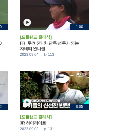
0
1:00
[포틀랜드 클래식]
0
FR_무려 5타 차 단독 선두가 되는
차네티 완나센
2023.09.04
113
2
8:05
[포틀랜드 클래식]
3R 하이라이트
2023.09.03
131