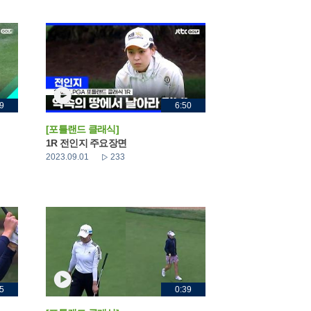
9
6:50
[포틀랜드 클래식]
1R 전인지 주요장면
2023.09.01
233
5
0:39