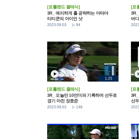
[포틀랜드 클래식]
[포
3R_ 예리하게 홀 공략하는 아탸야
3R
티티쿤의 아이언 샷
버디
2023.09.03
94
2023
1:25
[포틀랜드 클래식]
[포
3R_ 오늘만 10언더파 기록하며 선두로
3R
경기 마친 장효준
선두
2023.09.03
148
2023