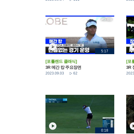
5:17
[포틀랜드 클래식]
[포
3R 메간 캉 주요장면
3R
2023.09.03
62
2023
0:18