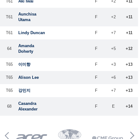
T61
Aki Iwai
F
+2
+11
Aunchisa
T61
F
+2
+11
Utama
T61
Lindy Duncan
F
+7
+11
Amanda
64
F
+5
+12
Doherty
T65
이미향
F
+3
+13
T65
Alison Lee
F
+6
+13
T65
강민지
F
+7
+13
Casandra
68
F
E
+14
Alexander