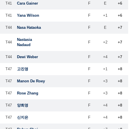
T41
Cara Gainer
F
E
+6
T41
Yana Wilson
F
+1
+6
T44
Nasa Hataoka
F
E
+7
Nastasia
T44
F
+2
+7
Nadaud
T44
Dewi Weber
F
+4
+7
T47
고진영
F
+1
+8
T47
Manon De Roey
F
+3
+8
T47
Rose Zhang
F
+3
+8
T47
양희영
F
+4
+8
T47
신지은
F
+4
+8