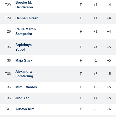
Brooke M.
T29
F
+1
+4
Henderson
T29
Hannah Green
F
+1
+4
Paula Martin
T29
F
+1
+4
Sampedro
Arpichaya
T36
F
-3
+5
Yubol
T36
Maja Stark
F
-1
+5
Alexandra
T36
F
+3
+5
Forsterling
T36
Mimi Rhodes
F
+3
+5
T36
Jing Yan
F
+4
+5
T41
Auston Kim
F
-1
+6