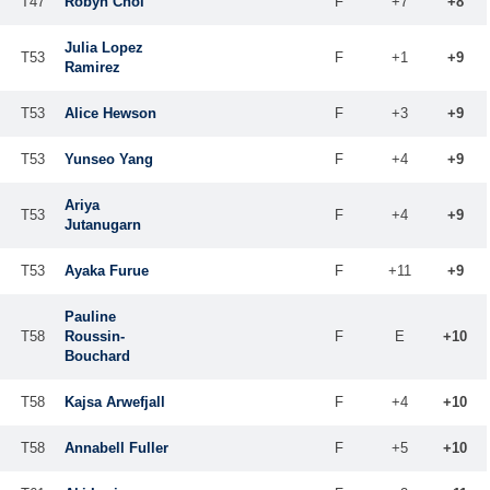
T47
Robyn Choi
F
+7
+8
Julia Lopez
T53
F
+1
+9
Ramirez
T53
Alice Hewson
F
+3
+9
T53
Yunseo Yang
F
+4
+9
Ariya
T53
F
+4
+9
Jutanugarn
T53
Ayaka Furue
F
+11
+9
Pauline
T58
Roussin-
F
E
+10
Bouchard
T58
Kajsa Arwefjall
F
+4
+10
T58
Annabell Fuller
F
+5
+10