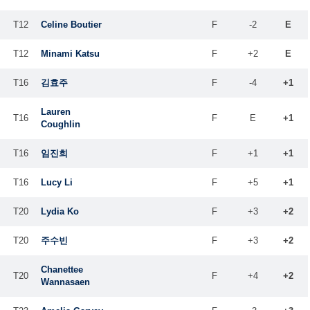
T12
Celine Boutier
F
-2
E
T12
Minami Katsu
F
+2
E
T16
김효주
F
-4
+1
Lauren
T16
F
E
+1
Coughlin
T16
임진희
F
+1
+1
T16
Lucy Li
F
+5
+1
T20
Lydia Ko
F
+3
+2
T20
주수빈
F
+3
+2
Chanettee
T20
F
+4
+2
Wannasaen