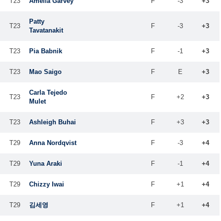
T23
Amelia Garvey
F
-3
+3
Patty
T23
F
-3
+3
Tavatanakit
T23
Pia Babnik
F
-1
+3
T23
Mao Saigo
F
E
+3
Carla Tejedo
T23
F
+2
+3
Mulet
T23
Ashleigh Buhai
F
+3
+3
T29
Anna Nordqvist
F
-3
+4
T29
Yuna Araki
F
-1
+4
T29
Chizzy Iwai
F
+1
+4
T29
김세영
F
+1
+4