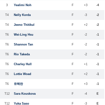
3
Yealimi Noh
F
+3
-4
T4
Nelly Korda
F
-3
-2
T4
Jeeno Thitikul
F
+2
-2
T6
Wei-Ling Hsu
F
-2
-1
T6
Shannon Tan
F
-2
-1
T6
Rio Takeda
F
-2
-1
T6
Charley Hull
F
+1
-1
T6
Lottie Woad
F
+2
-1
T6
유해란
F
+3
-1
T12
Sara Kouskova
F
-4
E
T12
Yuka Saso
F
-3
E