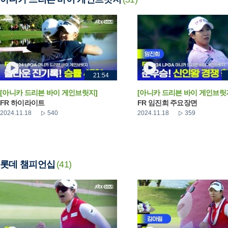
21:54
[아니카 드리븐 바이 게인브릿지]
[아니카 드리븐 바이 게인브릿
FR 하이라이트
FR 임진희 주요장면
2024.11.18
540
2024.11.18
359
롯데 챔피언십
(41)