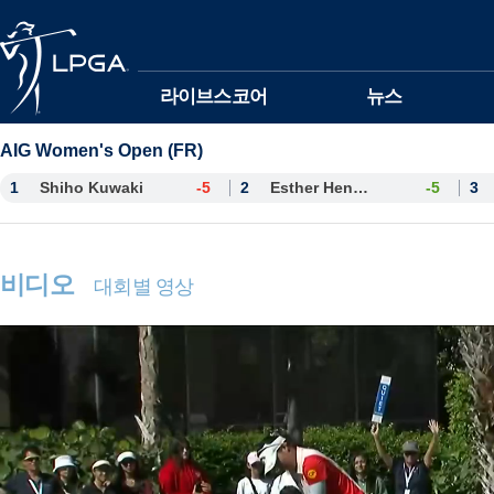
본문바로가기
라이브스코어
뉴스
AIG Women's Open (FR)
1
Shiho Kuwaki
-5
2
Esther Henseleit
-5
3
비디오
대회별 영상