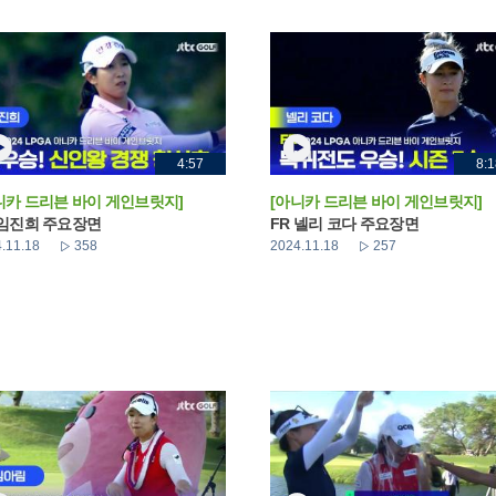
4:57
8:1
니카 드리븐 바이 게인브릿지]
[아니카 드리븐 바이 게인브릿지]
 임진희 주요장면
FR 넬리 코다 주요장면
.11.18
358
2024.11.18
257