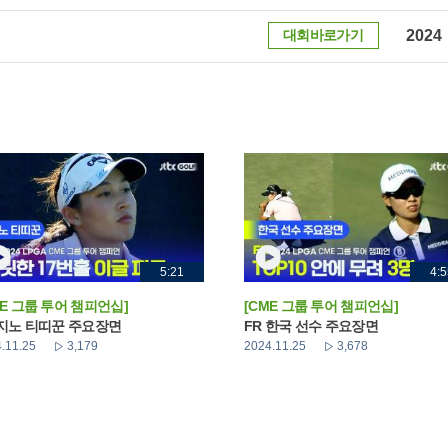
대회바로가기
2024
5:21
4:5
ME 그룹 투어 챔피언십]
[CME 그룹 투어 챔피언십]
 지노 티띠꾼 주요장면
FR 한국 선수 주요장면
.11.25
3,179
2024.11.25
3,678