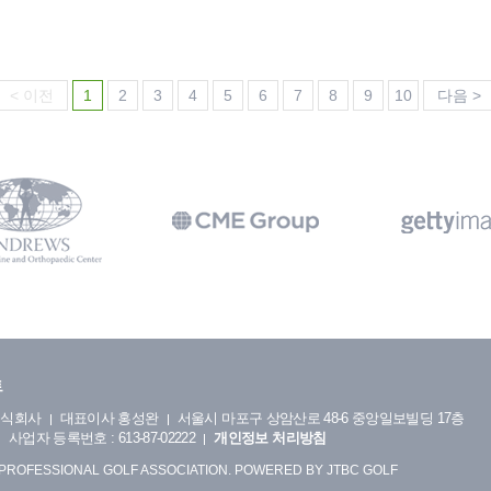
< 이전
1
2
3
4
5
6
7
8
9
10
다음 >
트
주식회사
대표이사 홍성완
서울시 마포구 상암산로 48-6 중앙일보빌딩 17층
사업자 등록번호 : 613-87-02222
개인정보 처리방침
 PROFESSIONAL GOLF ASSOCIATION. POWERED BY JTBC GOLF