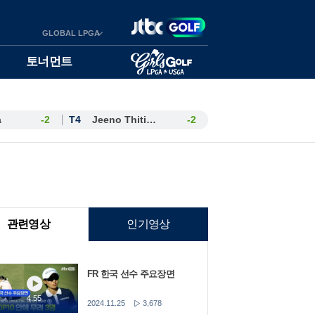
GLOBAL LPGA
토너먼트
a
-2
T4
Jeeno Thitikul
-2
관련영상
인기영상
FR 한국 선수 주요장면
4:55
2024.11.25
3,678