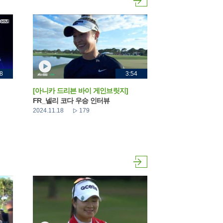
8
3:54
[아니카 드리븐 바이 게인브릿지]
FR_넬리 코다 우승 인터뷰
2024.11.18
179