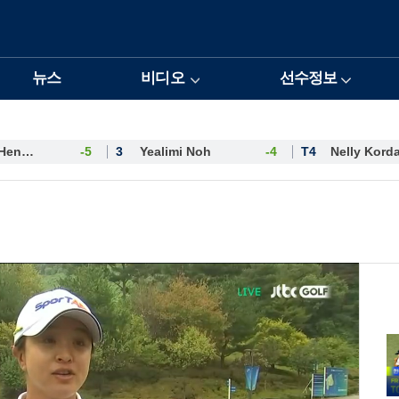
뉴스
비디오
선수정보
Esther Henseleit
-5
3
Yealimi Noh
-4
T4
Nelly Kord