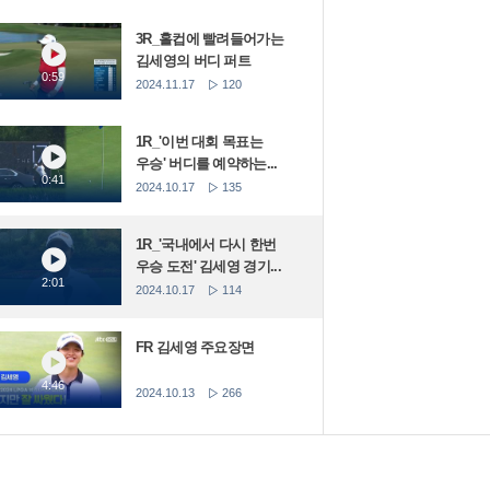
3R_홀컵에 빨려들어가는
김세영의 버디 퍼트
0:59
2024.11.17
120
1R_'이번 대회 목표는
우승' 버디를 예약하는...
0:41
2024.10.17
135
1R_'국내에서 다시 한번
우승 도전' 김세영 경기...
2:01
2024.10.17
114
FR 김세영 주요장면
4:46
2024.10.13
266