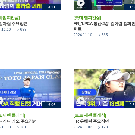
4:21
1:0
데 챔피언십]
[롯데 챔피언십]
 김아림 주요장면
FR_'LPGA 통산 2승' 김아림 챔피
퍼트
.11.10
688
2024.11.10
665
6:06
2:5
토 재팬 클래식]
[토토 재팬 클래식]
 다케다 리오 주요장면
FR 유해란 주요장면
.11.03
181
2024.11.03
123