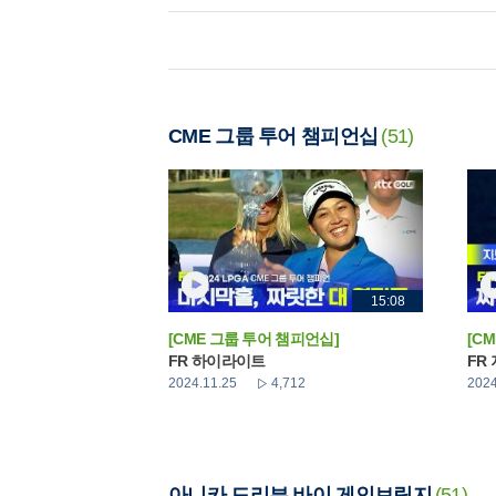
CME 그룹 투어 챔피언십
(51)
15:08
[CME 그룹 투어 챔피언십]
[C
FR 하이라이트
FR
2024.11.25
4,712
2024
아니카 드리븐 바이 게인브릿지
(51)