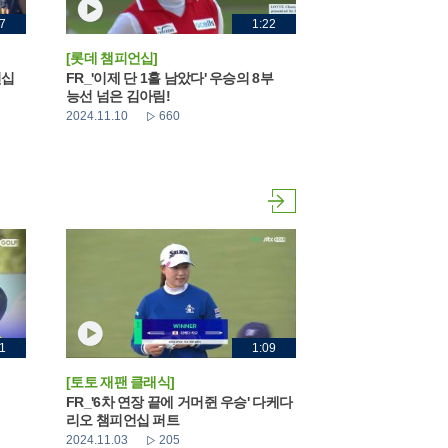
7
1:22
[롯데 챔피언십]
언십
FR_'이제 단 1홀 남았다' 우승의 8부
능선 넘은 김아림!
2024.11.10
660
1
1:09
[토토 재팬 클래식]
FR_'6차 연장 끝에 거머쥔 우승' 다케다
리오 챔피언십 퍼트
2024.11.03
205