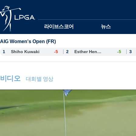
본문바로가기
라이브스코어
뉴스
AIG Women's Open (FR)
1
Shiho Kuwaki
-5
2
Esther Henseleit
-5
3
비디오
대회별 영상