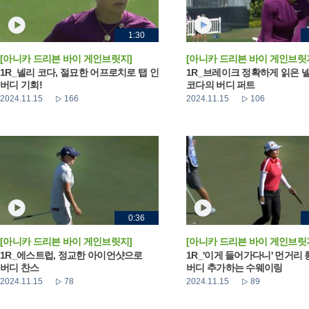
1:30
[아니카 드리븐 바이 게인브릿지]
[아니카 드리븐 바이 게인브릿
1R_넬리 코다, 절묘한 어프로치로 탭 인
1R_브레이크 정확하게 읽은 
버디 기회!
코다의 버디 퍼트
2024.11.15
166
2024.11.15
106
0:36
[아니카 드리븐 바이 게인브릿지]
[아니카 드리븐 바이 게인브릿
1R_에스트럽, 정교한 아이언샷으로
1R_'이게 들어가다니' 먼거리
버디 찬스
버디 추가하는 수웨이링
2024.11.15
78
2024.11.15
89