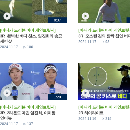
0:37
[아니카 드리븐 바이 게인브릿지]
[아니카 드리븐 바이 게인브릿
3R_완벽한 버디 찬스, 임진희의 송곳
3R_오스틴 김의 깜짝 칩인 버디
세컨샷
2024.11.17
98
2024.11.17
106
1:29
[아니카 드리븐 바이 게인브릿지]
[아니카 드리븐 바이 게인브릿
3R_2라운드 마친 임진희, 이미향
2R 하이라이트
인터뷰
2024.11.16
215
2024.11.17
137