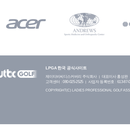
LPGA 한국 공식사이트
제이티비씨디스커버리 주식회사
대표이사 홍성완
고객센터 : 080-025-2525
사업자 등록번호 : 613-87-0
COPYRIGHT(C) LADIES PROFESSIONAL GOLF ASS