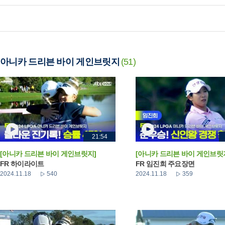
아니카 드리븐 바이 게인브릿지
(51)
21:54
[아니카 드리븐 바이 게인브릿지]
[아니카 드리븐 바이 게인브릿
FR 하이라이트
FR 임진희 주요장면
2024.11.18
540
2024.11.18
359