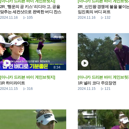
[아니카 드리븐 바이 게인브릿지]
[아니카 드리븐 바이 게인브릿
2R_'행운의 공 키스' 리디아 고, 공을
2R_신인왕 경쟁에 불을 붙이
맞추는 세컨샷으로 완벽한 버디 찬스
임진희의 버디 퍼트
2024.11.16
105
2024.11.16
132
8:34
[아니카 드리븐 바이 게인브릿지]
[아니카 드리븐 바이 게인브릿
1R 하이라이트
1R 넬리 코다 주요장면
2024.11.15
316
2024.11.15
121