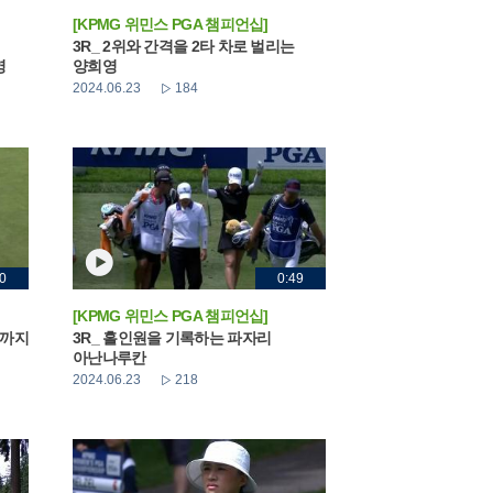
[KPMG 위민스 PGA 챔피언십]
3R_ 2위와 간격을 2타 차로 벌리는
영
양희영
2024.06.23
184
0
0:49
[KPMG 위민스 PGA 챔피언십]
두까지
3R_ 홀인원을 기록하는 파자리
아난나루칸
2024.06.23
218