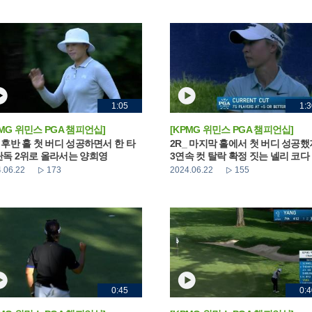
1:05
1:3
PMG 위민스 PGA 챔피언십]
[KPMG 위민스 PGA 챔피언십]
_ 후반 홀 첫 버디 성공하면서 한 타
2R_ 마지막 홀에서 첫 버디 성공
단독 2위로 올라서는 양희영
3연속 컷 탈락 확정 짓는 넬리 코다
.06.22
173
2024.06.22
155
0:45
0:4