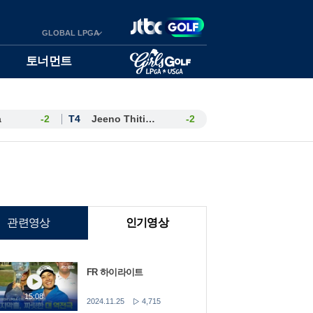
GLOBAL LPGA
토너먼트
a
-2
T4
Jeeno Thitikul
-2
관련영상
인기영상
FR 하이라이트
15:08
2024.11.25
4,715