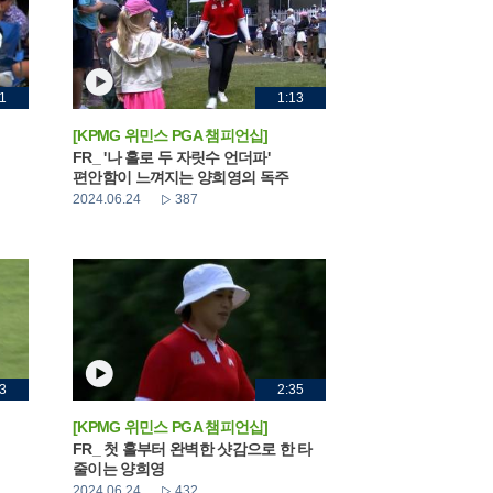
1
1:13
[KPMG 위민스 PGA 챔피언십]
FR_ '나 홀로 두 자릿수 언더파'
편안함이 느껴지는 양희영의 독주
2024.06.24
387
3
2:35
[KPMG 위민스 PGA 챔피언십]
FR_ 첫 홀부터 완벽한 샷감으로 한 타
줄이는 양희영
2024.06.24
432