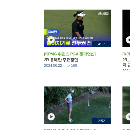
4:17
[KPMG 위민스 PGA 챔피언십]
[K
2R 유해란 주요장면
2R
차 
2024.06.22
169
2024
2:52