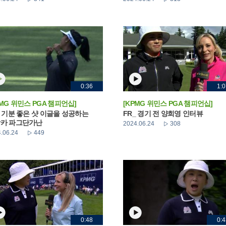
0:36
1:0
PMG 위민스 PGA 챔피언십]
[KPMG 위민스 PGA 챔피언십]
_ 기분 좋은 샷 이글을 성공하는
FR_ 경기 전 양희영 인터뷰
카 파그단가난
2024.06.24
308
.06.24
449
0:48
0:4