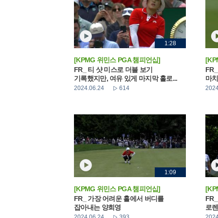
1:28
[KPMG 위민스 PGA 챔피언십]
[K
FR_ 티 샷 미스로 더블 보기
FR
기록했지만, 여유 있게 마지막 홀로...
마치
2024.06.24
614
2024
1:09
[KPMG 위민스 PGA 챔피언십]
[K
FR_ 가장 어려운 홀에서 버디를
FR
잡아내는 양희영
로렌
2024.06.24
393
2024