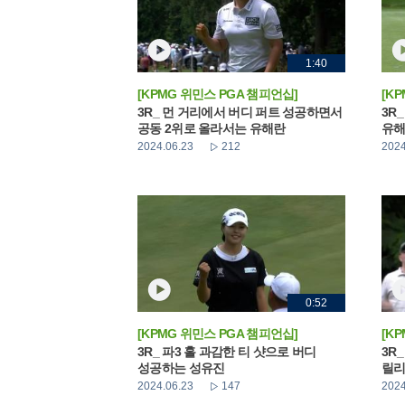
1:40
[KPMG 위민스 PGA 챔피언십]
[K
3R_ 먼 거리에서 버디 퍼트 성공하면서
3R
공동 2위로 올라서는 유해란
유
2024.06.23
212
2024
0:52
[KPMG 위민스 PGA 챔피언십]
[K
3R_ 파3 홀 과감한 티 샷으로 버디
3R
성공하는 성유진
릴리
2024.06.23
147
2024