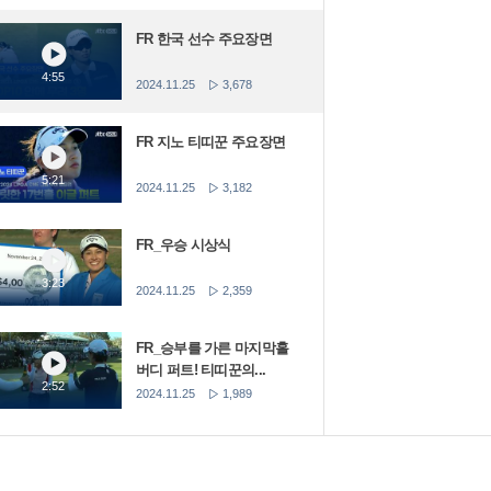
FR 한국 선수 주요장면
4:55
2024.11.25
3,678
FR 지노 티띠꾼 주요장면
5:21
2024.11.25
3,182
FR_우승 시상식
3:23
2024.11.25
2,359
FR_승부를 가른 마지막홀
버디 퍼트! 티띠꾼의...
2:52
2024.11.25
1,989