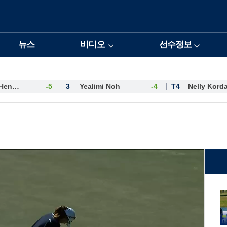
뉴스
비디오
선수정보
Esther Henseleit
-5
3
Yealimi Noh
-4
T4
Nelly Kord