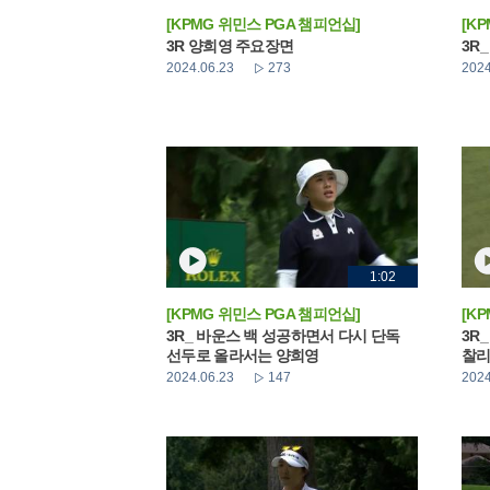
[KPMG 위민스 PGA 챔피언십]
[K
3R 양희영 주요장면
3R
2024.06.23
273
2024
1:02
[KPMG 위민스 PGA 챔피언십]
[K
3R_ 바운스 백 성공하면서 다시 단독
3R
선두로 올라서는 양희영
찰리
2024.06.23
147
2024