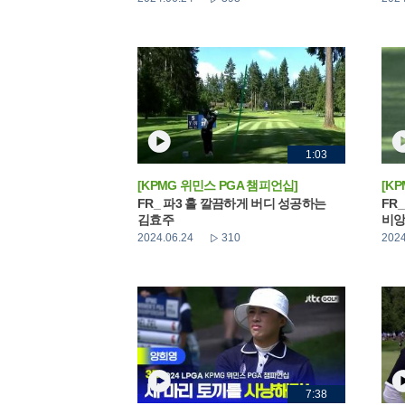
1:03
[KPMG 위민스 PGA 챔피언십]
[K
FR_ 파3 홀 깔끔하게 버디 성공하는
FR
김효주
비앙
2024.06.24
310
2024
7:38