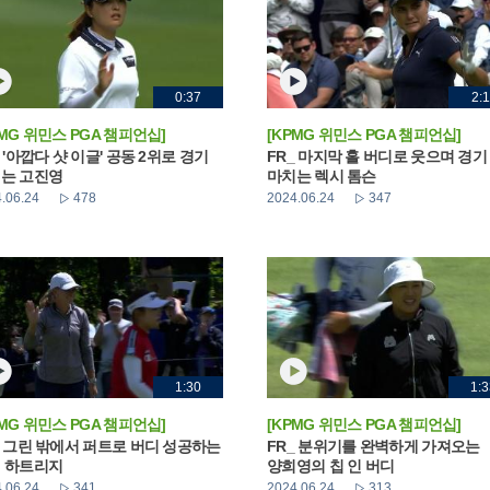
0:37
2:1
PMG 위민스 PGA 챔피언십]
[KPMG 위민스 PGA 챔피언십]
_ '아깝다 샷 이글' 공동 2위로 경기
FR_ 마지막 홀 버디로 웃으며 경기
는 고진영
마치는 렉시 톰슨
.06.24
478
2024.06.24
347
1:30
1:3
PMG 위민스 PGA 챔피언십]
[KPMG 위민스 PGA 챔피언십]
_ 그린 밖에서 퍼트로 버디 성공하는
FR_ 분위기를 완벽하게 가져오는
 하트리지
양희영의 칩 인 버디
.06.24
341
2024.06.24
313