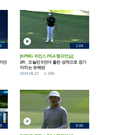
0
1:04
[KPMG 위민스 PGA 챔피언십]
했지만
2R_ 오늘만 5언더 좋은 성적으로 경기
마치는 유해란
2024.06.22
209
0
0:40