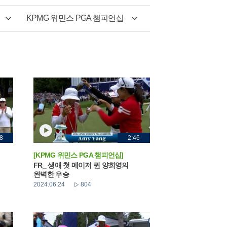
KPMG 위민스 PGA 챔피언십
8
2:46
[KPMG 위민스 PGA 챔피언십]
FR_ 생애 첫 메이저 퀸 양희영의
완벽한 우승
2024.06.24
804