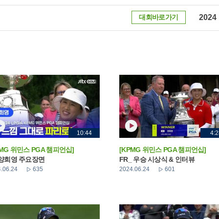
대회바로가기
2024
10:44
4:2
PMG 위민스 PGA 챔피언십]
[KPMG 위민스 PGA 챔피언십]
 양희영 주요장면
FR_ 우승 시상식 & 인터뷰
.06.24
635
2024.06.24
601