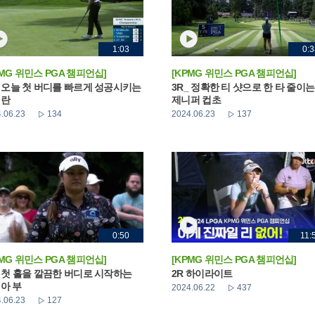
1:03
0:3
PMG 위민스 PGA 챔피언십]
[KPMG 위민스 PGA 챔피언십]
_ 오늘 첫 버디를 빠르게 성공시키는
3R_ 정확한 티 샷으로 한 타 줄이는
해란
제니퍼 컵초
.06.23
134
2024.06.23
137
0:50
11:
PMG 위민스 PGA 챔피언십]
[KPMG 위민스 PGA 챔피언십]
_ 첫 홀을 깔끔한 버디로 시작하는
2R 하이라이트
아 부
2024.06.22
437
.06.23
127