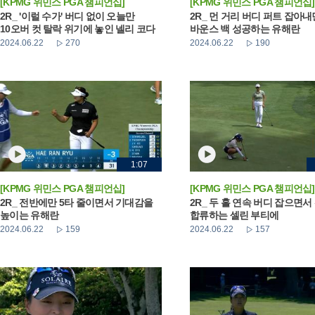
[KPMG 위민스 PGA 챔피언십]
[KPMG 위민스 PGA 챔피언십]
2R_ '이럴 수가' 버디 없이 오늘만
2R_ 먼 거리 버디 퍼트 잡아
10오버 컷 탈락 위기에 놓인 넬리 코다
바운스 백 성공하는 유해란
2024.06.22
270
2024.06.22
190
1:07
[KPMG 위민스 PGA 챔피언십]
[KPMG 위민스 PGA 챔피언십]
2R_ 전반에만 5타 줄이면서 기대감을
2R_ 두 홀 연속 버디 잡으면서
높이는 유해란
합류하는 셀린 부티에
2024.06.22
159
2024.06.22
157