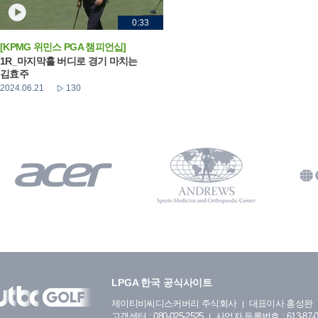
0:33
[KPMG 위민스 PGA 챔피언십]
1R_마지막홀 버디로 경기 마치는
김효주
2024.06.21
130
LPGA 한국 공식사이트
제이티비씨디스커버리 주식회사
대표이사 홍성완
고객센터 : 080-025-2525
사업자 등록번호 : 613-87-0