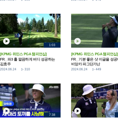
1:03
[KPMG 위민스 PGA 챔피언십]
[KPMG 위민스 PGA 챔피언십]
FR_ 파3 홀 깔끔하게 버디 성공하는
FR_ 기분 좋은 샷 이글을 성
김효주
비앙카 파그단가난
2024.06.24
310
2024.06.24
449
7:38