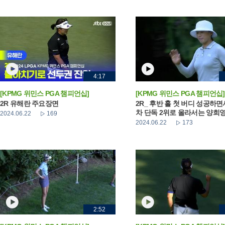
4:17
[KPMG 위민스 PGA 챔피언십]
[KPMG 위민스 PGA 챔피언십]
2R 유해란 주요장면
2R_ 후반 홀 첫 버디 성공하면
차 단독 2위로 올라서는 양희
2024.06.22
169
2024.06.22
173
2:52