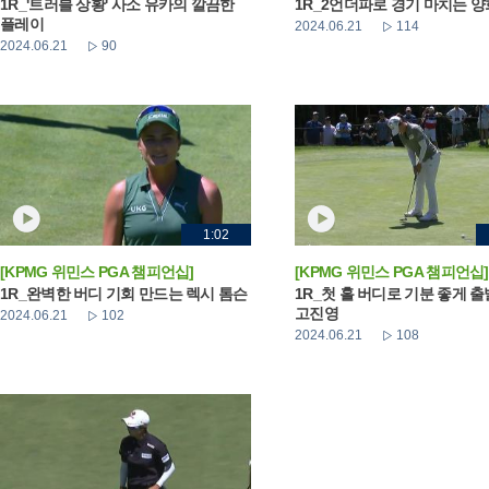
1R_'트러블 상황' 사소 유카의 깔끔한
1R_2언더파로 경기 마치는 
플레이
2024.06.21
114
2024.06.21
90
1:02
[KPMG 위민스 PGA 챔피언십]
[KPMG 위민스 PGA 챔피언십]
1R_완벽한 버디 기회 만드는 렉시 톰슨
1R_첫 홀 버디로 기분 좋게 
고진영
2024.06.21
102
2024.06.21
108