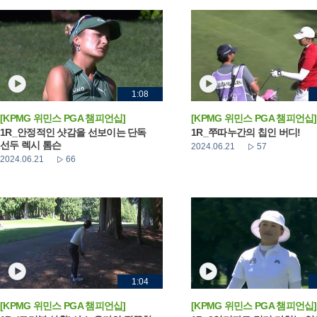
1:08
[KPMG 위민스 PGA 챔피언십]
[KPMG 위민스 PGA 챔피언십]
1R_안정적인 샷감을 선보이는 단독
1R_쭈따누간의 칩인 버디!
선두 렉시 톰슨
2024.06.21
57
2024.06.21
66
1:04
[KPMG 위민스 PGA 챔피언십]
[KPMG 위민스 PGA 챔피언십]