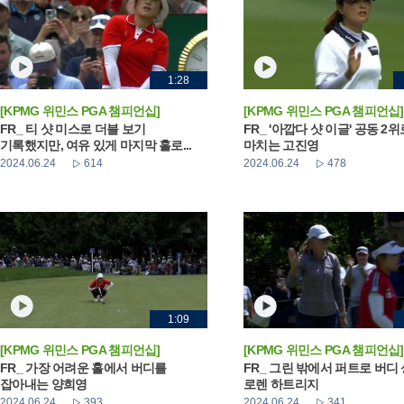
1:28
[KPMG 위민스 PGA 챔피언십]
[KPMG 위민스 PGA 챔피언십]
FR_ 티 샷 미스로 더블 보기
FR_ '아깝다 샷 이글' 공동 2
기록했지만, 여유 있게 마지막 홀로...
마치는 고진영
2024.06.24
614
2024.06.24
478
1:09
[KPMG 위민스 PGA 챔피언십]
[KPMG 위민스 PGA 챔피언십]
FR_ 가장 어려운 홀에서 버디를
FR_ 그린 밖에서 퍼트로 버디
잡아내는 양희영
로렌 하트리지
2024.06.24
393
2024.06.24
341