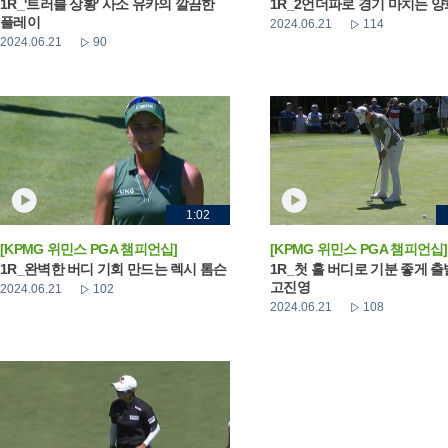
1R_'트러블 상황' 사소 유카의 깔끔한
1R_2언더파로 경기 마치는 
플레이
2024.06.21
114
2024.06.21
90
1:02
[KPMG 위민스 PGA 챔피언십]
[KPMG 위민스 PGA 챔피언십]
1R_완벽한 버디 기회 만드는 렉시 톰슨
1R_첫 홀 버디로 기분 좋게 
고진영
2024.06.21
102
2024.06.21
108