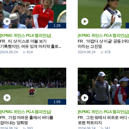
1:28
[KPMG 위민스 PGA 챔피언십]
[KPMG 위민스 PGA 챔피언십]
FR_ 티 샷 미스로 더블 보기
FR_ '아깝다 샷 이글' 공동 2
기록했지만, 여유 있게 마지막 홀로...
마치는 고진영
2024.06.24
614
2024.06.24
478
1:09
[KPMG 위민스 PGA 챔피언십]
[KPMG 위민스 PGA 챔피언십]
FR_ 가장 어려운 홀에서 버디를
FR_ 그린 밖에서 퍼트로 버디
잡아내는 양희영
로렌 하트리지
2024.06.24
393
2024.06.24
341