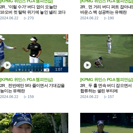
[KPMG 위민스 PGA 챔피언십]
[KPMG 위민스 PGA 챔피언십]
2R_ '이럴 수가' 버디 없이 오늘만
2R_ 먼 거리 버디 퍼트 잡아
10오버 컷 탈락 위기에 놓인 넬리 코다
바운스 백 성공하는 유해란
2024.06.22
270
2024.06.22
190
1:07
[KPMG 위민스 PGA 챔피언십]
[KPMG 위민스 PGA 챔피언십]
2R_ 전반에만 5타 줄이면서 기대감을
2R_ 두 홀 연속 버디 잡으면서
높이는 유해란
합류하는 셀린 부티에
2024.06.22
159
2024.06.22
157