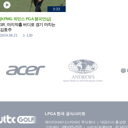
0:33
[KPMG 위민스 PGA 챔피언십]
1R_마지막홀 버디로 경기 마치는
김효주
2024.06.21
130
LPGA 한국 공식사이트
제이티비씨디스커버리 주식회사
대표이사 홍성완
고객센터 : 080-025-2525
사업자 등록번호 : 613-87-0