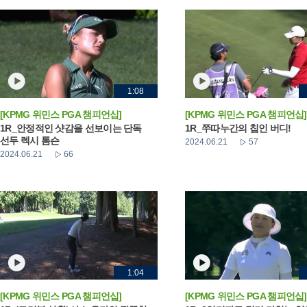
1:08
[KPMG 위민스 PGA 챔피언십]
[KPMG 위민스 PGA 챔피언십]
1R_안정적인 샷감을 선보이는 단독
1R_쭈따누간의 칩인 버디!
선두 렉시 톰슨
2024.06.21
57
2024.06.21
66
1:04
[KPMG 위민스 PGA 챔피언십]
[KPMG 위민스 PGA 챔피언십]