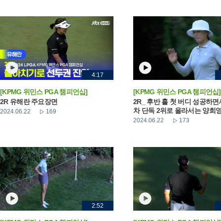
4:17
[KPMG 위민스 PGA 챔피언십]
[KPMG 위민스 PGA 챔피언십]
2R 유해란 주요장면
2R_ 후반 홀 첫 버디 성공하면
차 단독 2위로 올라서는 양희
2024.06.22
169
2024.06.22
173
2:52