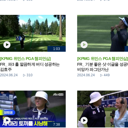
1:03
[KPMG 위민스 PGA 챔피언십]
[KPMG 위민스 PGA 챔피언십]
FR_ 파3 홀 깔끔하게 버디 성공하는
FR_ 기분 좋은 샷 이글을 성
김효주
비앙카 파그단가난
2024.06.24
310
2024.06.24
449
7:38