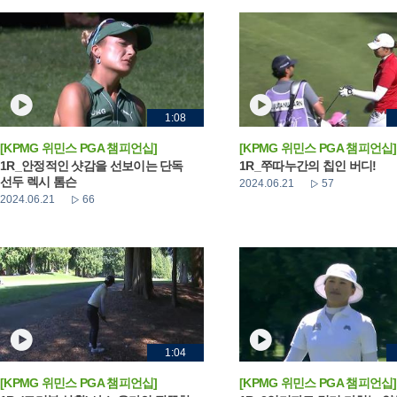
1:08
[KPMG 위민스 PGA 챔피언십]
[KPMG 위민스 PGA 챔피언십]
1R_안정적인 샷감을 선보이는 단독
1R_쭈따누간의 칩인 버디!
선두 렉시 톰슨
2024.06.21
57
2024.06.21
66
1:04
[KPMG 위민스 PGA 챔피언십]
[KPMG 위민스 PGA 챔피언십]