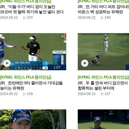
[KPMG 위민스 PGA 챔피언십]
[KPMG 위민스 PGA 챔피언십]
2R_ '이럴 수가' 버디 없이 오늘만
2R_ 먼 거리 버디 퍼트 잡아
10오버 컷 탈락 위기에 놓인 넬리 코다
바운스 백 성공하는 유해란
2024.06.22
270
2024.06.22
190
1:07
[KPMG 위민스 PGA 챔피언십]
[KPMG 위민스 PGA 챔피언십]
2R_ 전반에만 5타 줄이면서 기대감을
2R_ 두 홀 연속 버디 잡으면서
높이는 유해란
합류하는 셀린 부티에
2024.06.22
159
2024.06.22
157