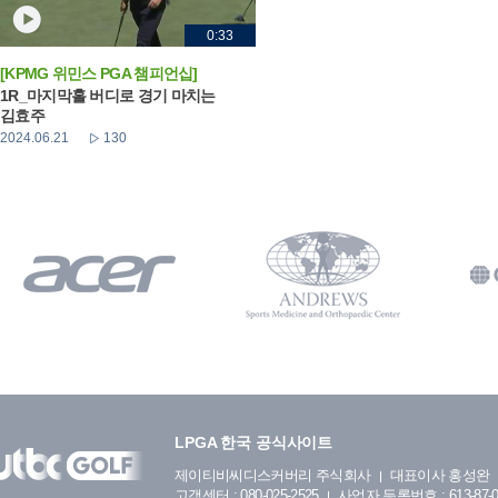
0:33
[KPMG 위민스 PGA 챔피언십]
1R_마지막홀 버디로 경기 마치는
김효주
2024.06.21
130
LPGA 한국 공식사이트
제이티비씨디스커버리 주식회사
대표이사 홍성완
고객센터 : 080-025-2525
사업자 등록번호 : 613-87-0