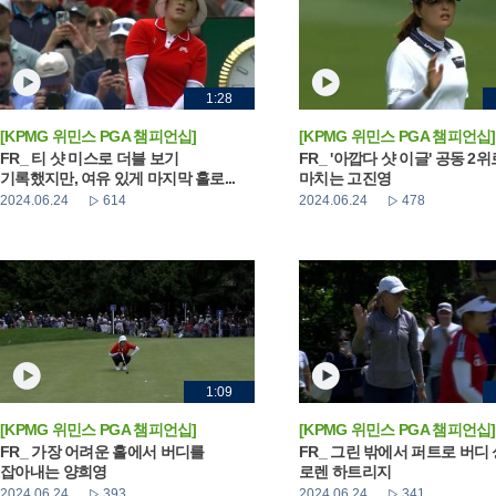
1:28
[KPMG 위민스 PGA 챔피언십]
[KPMG 위민스 PGA 챔피언십]
FR_ 티 샷 미스로 더블 보기
FR_ '아깝다 샷 이글' 공동 2
기록했지만, 여유 있게 마지막 홀로...
마치는 고진영
2024.06.24
614
2024.06.24
478
1:09
[KPMG 위민스 PGA 챔피언십]
[KPMG 위민스 PGA 챔피언십]
FR_ 가장 어려운 홀에서 버디를
FR_ 그린 밖에서 퍼트로 버디
잡아내는 양희영
로렌 하트리지
2024.06.24
393
2024.06.24
341