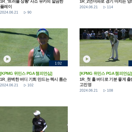
1R_'트러블 상황' 사소 유카의 깔끔한
1R_2언더파로 경기 마치는 
플레이
2024.06.21
114
2024.06.21
90
1:02
[KPMG 위민스 PGA 챔피언십]
[KPMG 위민스 PGA 챔피언십]
1R_완벽한 버디 기회 만드는 렉시 톰슨
1R_첫 홀 버디로 기분 좋게 
고진영
2024.06.21
102
2024.06.21
108