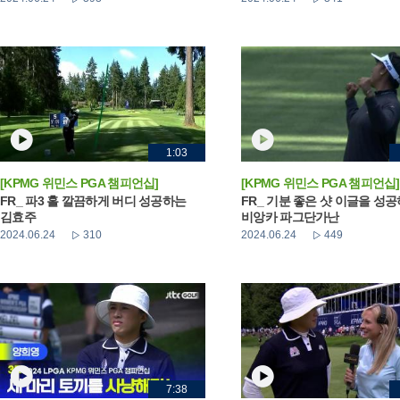
1:03
[KPMG 위민스 PGA 챔피언십]
[KPMG 위민스 PGA 챔피언십]
FR_ 파3 홀 깔끔하게 버디 성공하는
FR_ 기분 좋은 샷 이글을 성
김효주
비앙카 파그단가난
2024.06.24
310
2024.06.24
449
7:38