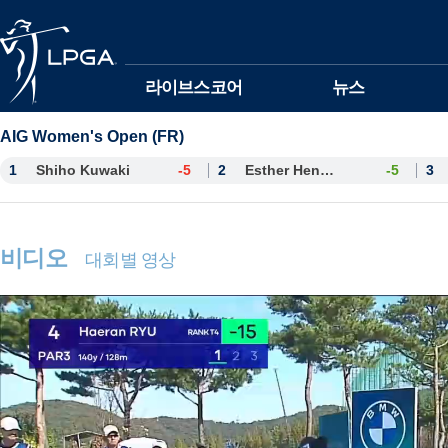
본문바로가기
라이브스코어
뉴스
AIG Women's Open (FR)
1
Shiho Kuwaki
-5
2
Esther Henseleit
-5
3
비디오
대회별 영상