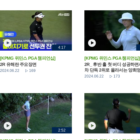
4:17
[KPMG 위민스 PGA 챔피언십]
[KPMG 위민스 PGA 챔피언십]
2R 유해란 주요장면
2R_ 후반 홀 첫 버디 성공하면
차 단독 2위로 올라서는 양희
2024.06.22
169
2024.06.22
173
2:52