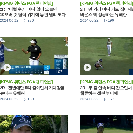
[KPMG 위민스 PGA 챔피언십]
[KPMG 위민스 PGA 챔피언십]
2R_ '이럴 수가' 버디 없이 오늘만
2R_ 먼 거리 버디 퍼트 잡아
10오버 컷 탈락 위기에 놓인 넬리 코다
바운스 백 성공하는 유해란
2024.06.22
270
2024.06.22
190
1:07
[KPMG 위민스 PGA 챔피언십]
[KPMG 위민스 PGA 챔피언십]
2R_ 전반에만 5타 줄이면서 기대감을
2R_ 두 홀 연속 버디 잡으면서
높이는 유해란
합류하는 셀린 부티에
2024.06.22
159
2024.06.22
157