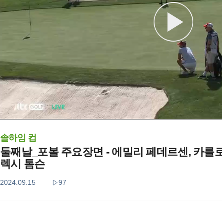
솔하임 컵
둘째날_포볼 주요장면 - 에밀리 페데르센, 카를로
렉시 톰슨
2024.09.15
97