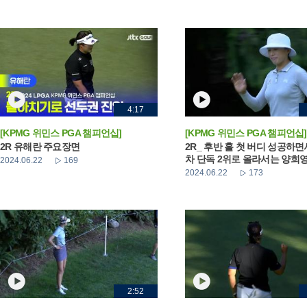
4:17
[KPMG 위민스 PGA 챔피언십]
[KPMG 위민스 PGA 챔피언십]
2R 유해란 주요장면
2R_ 후반 홀 첫 버디 성공하면
차 단독 2위로 올라서는 양희
2024.06.22
169
2024.06.22
173
2:52