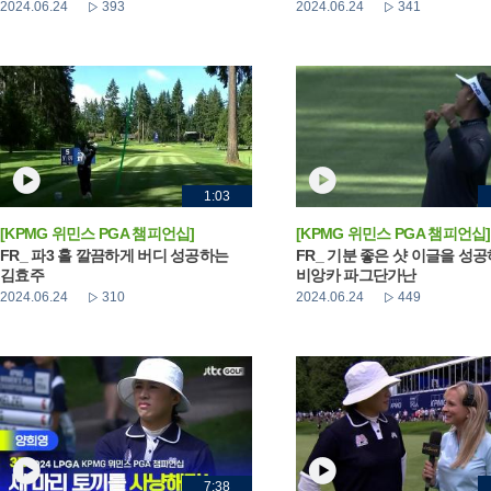
2024.06.24
393
2024.06.24
341
1:03
[KPMG 위민스 PGA 챔피언십]
[KPMG 위민스 PGA 챔피언십]
FR_ 파3 홀 깔끔하게 버디 성공하는
FR_ 기분 좋은 샷 이글을 성
김효주
비앙카 파그단가난
2024.06.24
310
2024.06.24
449
7:38