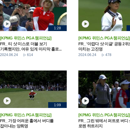
1:28
[KPMG 위민스 PGA 챔피언십]
[KPMG 위민스 PGA 챔피언십]
FR_ 티 샷 미스로 더블 보기
FR_ '아깝다 샷 이글' 공동 2
기록했지만, 여유 있게 마지막 홀로...
마치는 고진영
2024.06.24
614
2024.06.24
478
1:09
[KPMG 위민스 PGA 챔피언십]
[KPMG 위민스 PGA 챔피언십]
FR_ 가장 어려운 홀에서 버디를
FR_ 그린 밖에서 퍼트로 버디
잡아내는 양희영
로렌 하트리지