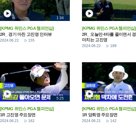
1:34
[KPMG 위민스 PGA 챔피언십]
[KPMG 위민스 PGA 챔피언십]
2R_ 경기 마친 고진영 인터뷰
2R_ 오늘만 4타를 줄이면서 
마치는 고진영
2024.06.22
155
2024.06.22
189
5:25
[KPMG 위민스 PGA 챔피언십]
[KPMG 위민스 PGA 챔피언십]
1R 고진영 주요장면
1R 양희영 주요장면
2024.06.21
162
2024.06.21
142