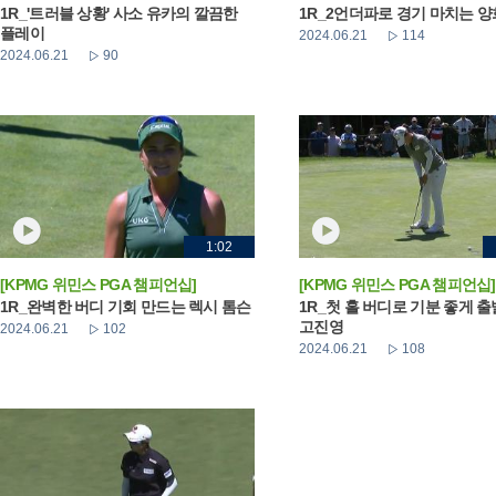
1R_'트러블 상황' 사소 유카의 깔끔한
1R_2언더파로 경기 마치는 
플레이
2024.06.21
114
2024.06.21
90
1:02
[KPMG 위민스 PGA 챔피언십]
[KPMG 위민스 PGA 챔피언십]
1R_완벽한 버디 기회 만드는 렉시 톰슨
1R_첫 홀 버디로 기분 좋게 
고진영
2024.06.21
102
2024.06.21
108