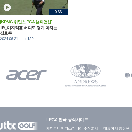
0:33
[KPMG 위민스 PGA 챔피언십]
1R_마지막홀 버디로 경기 마치는
김효주
2024.06.21
130
LPGA 한국 공식사이트
제이티비씨디스커버리 주식회사
대표이사 홍성완