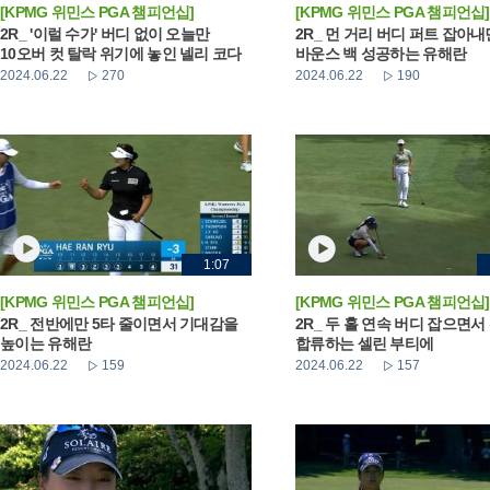
[KPMG 위민스 PGA 챔피언십]
[KPMG 위민스 PGA 챔피언십]
2R_ '이럴 수가' 버디 없이 오늘만
2R_ 먼 거리 버디 퍼트 잡아
10오버 컷 탈락 위기에 놓인 넬리 코다
바운스 백 성공하는 유해란
2024.06.22
270
2024.06.22
190
1:07
[KPMG 위민스 PGA 챔피언십]
[KPMG 위민스 PGA 챔피언십]
2R_ 전반에만 5타 줄이면서 기대감을
2R_ 두 홀 연속 버디 잡으면서
높이는 유해란
합류하는 셀린 부티에
2024.06.22
159
2024.06.22
157