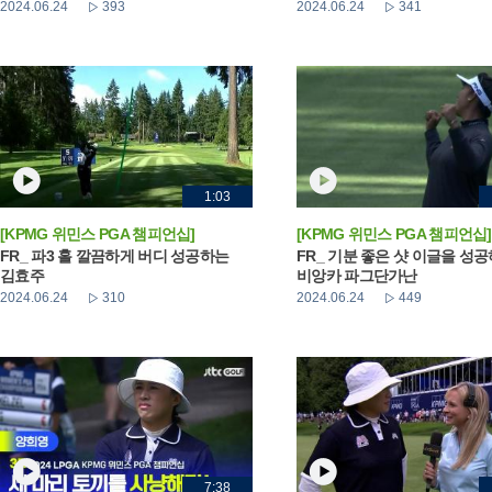
2024.06.24
393
2024.06.24
341
1:03
[KPMG 위민스 PGA 챔피언십]
[KPMG 위민스 PGA 챔피언십]
FR_ 파3 홀 깔끔하게 버디 성공하는
FR_ 기분 좋은 샷 이글을 성
김효주
비앙카 파그단가난
2024.06.24
310
2024.06.24
449
7:38