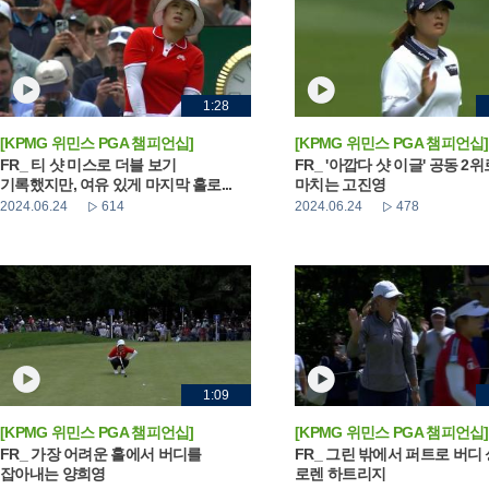
1:28
[KPMG 위민스 PGA 챔피언십]
[KPMG 위민스 PGA 챔피언십]
FR_ 티 샷 미스로 더블 보기
FR_ '아깝다 샷 이글' 공동 2
기록했지만, 여유 있게 마지막 홀로...
마치는 고진영
2024.06.24
614
2024.06.24
478
1:09
[KPMG 위민스 PGA 챔피언십]
[KPMG 위민스 PGA 챔피언십]
FR_ 가장 어려운 홀에서 버디를
FR_ 그린 밖에서 퍼트로 버디
잡아내는 양희영
로렌 하트리지