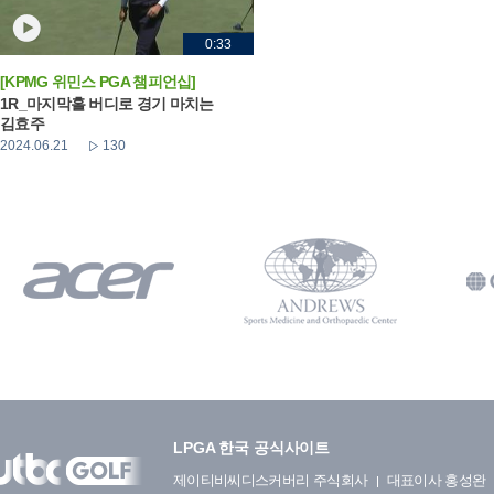
0:33
[KPMG 위민스 PGA 챔피언십]
1R_마지막홀 버디로 경기 마치는
김효주
2024.06.21
130
LPGA 한국 공식사이트
제이티비씨디스커버리 주식회사
대표이사 홍성완