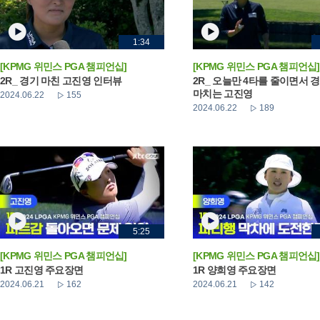
1:34
[KPMG 위민스 PGA 챔피언십]
[KPMG 위민스 PGA 챔피언십]
2R_ 경기 마친 고진영 인터뷰
2R_ 오늘만 4타를 줄이면서 
마치는 고진영
2024.06.22
155
2024.06.22
189
5:25
[KPMG 위민스 PGA 챔피언십]
[KPMG 위민스 PGA 챔피언십]
1R 고진영 주요장면
1R 양희영 주요장면
2024.06.21
162
2024.06.21
142