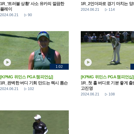
1R_'트러블 상황' 사소 유카의 깔끔한
1R_2언더파로 경기 마치는 
플레이
2024.06.21
114
2024.06.21
90
1:02
[KPMG 위민스 PGA 챔피언십]
[KPMG 위민스 PGA 챔피언십]
1R_완벽한 버디 기회 만드는 렉시 톰슨
1R_첫 홀 버디로 기분 좋게 
고진영
2024.06.21
102
2024.06.21
108