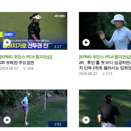
4:17
[KPMG 위민스 PGA 챔피언십]
[KPMG 위민스 PGA 챔피언십]
2R 유해란 주요장면
2R_ 후반 홀 첫 버디 성공하면
차 단독 2위로 올라서는 양희
2024.06.22
169
2024.06.22
173
2:52