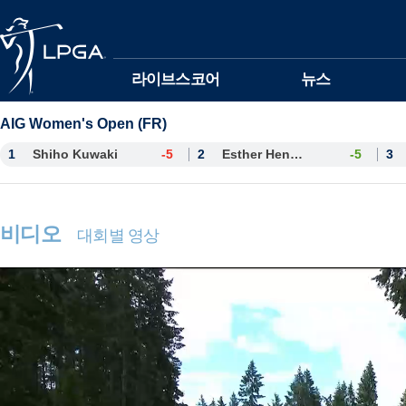
본문바로가기
라이브스코어
뉴스
AIG Women's Open (FR)
1
Shiho Kuwaki
-5
2
Esther Henseleit
-5
3
비디오
대회별 영상