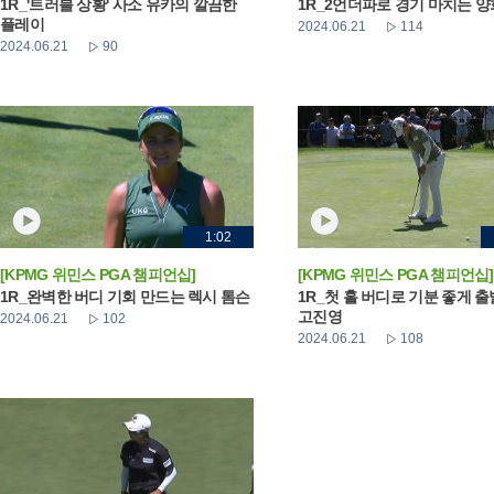
1R_'트러블 상황' 사소 유카의 깔끔한
1R_2언더파로 경기 마치는 
플레이
2024.06.21
114
2024.06.21
90
1:02
[KPMG 위민스 PGA 챔피언십]
[KPMG 위민스 PGA 챔피언십]
1R_완벽한 버디 기회 만드는 렉시 톰슨
1R_첫 홀 버디로 기분 좋게 
고진영
2024.06.21
102
2024.06.21
108