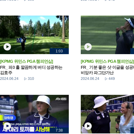
1:03
[KPMG 위민스 PGA 챔피언십]
[KPMG 위민스 PGA 챔피언십]
FR_ 파3 홀 깔끔하게 버디 성공하는
FR_ 기분 좋은 샷 이글을 성
김효주
비앙카 파그단가난
2024.06.24
310
2024.06.24
449
7:38