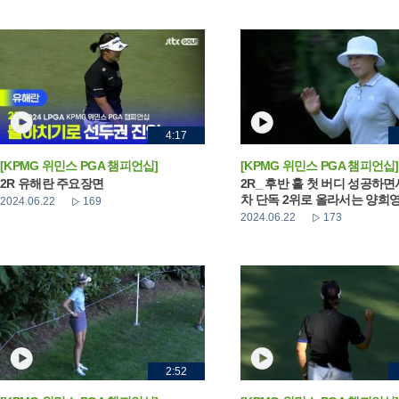
4:17
[KPMG 위민스 PGA 챔피언십]
[KPMG 위민스 PGA 챔피언십]
2R 유해란 주요장면
2R_ 후반 홀 첫 버디 성공하면
차 단독 2위로 올라서는 양희
2024.06.22
169
2024.06.22
173
2:52