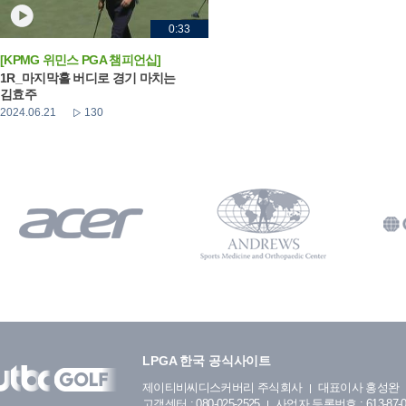
0:33
[KPMG 위민스 PGA 챔피언십]
1R_마지막홀 버디로 경기 마치는
김효주
2024.06.21
130
LPGA 한국 공식사이트
제이티비씨디스커버리 주식회사
대표이사 홍성완
고객센터 : 080-025-2525
사업자 등록번호 : 613-87-0