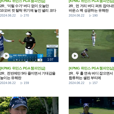
[KPMG 위민스 PGA 챔피언십]
[KPMG 위민스 PGA 챔피언십]
2R_ '이럴 수가' 버디 없이 오늘만
2R_ 먼 거리 버디 퍼트 잡아
10오버 컷 탈락 위기에 놓인 넬리 코다
바운스 백 성공하는 유해란
2024.06.22
270
2024.06.22
190
1:07
[KPMG 위민스 PGA 챔피언십]
[KPMG 위민스 PGA 챔피언십]
2R_ 전반에만 5타 줄이면서 기대감을
2R_ 두 홀 연속 버디 잡으면서
높이는 유해란
합류하는 셀린 부티에
2024.06.22
159
2024.06.22
157