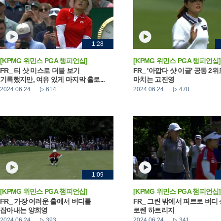
1:28
[KPMG 위민스 PGA 챔피언십]
[KPMG 위민스 PGA 챔피언십]
FR_ 티 샷 미스로 더블 보기
FR_ '아깝다 샷 이글' 공동 2
기록했지만, 여유 있게 마지막 홀로...
마치는 고진영
2024.06.24
614
2024.06.24
478
1:09
[KPMG 위민스 PGA 챔피언십]
[KPMG 위민스 PGA 챔피언십]
FR_ 가장 어려운 홀에서 버디를
FR_ 그린 밖에서 퍼트로 버디
잡아내는 양희영
로렌 하트리지
2024.06.24
393
2024.06.24
341