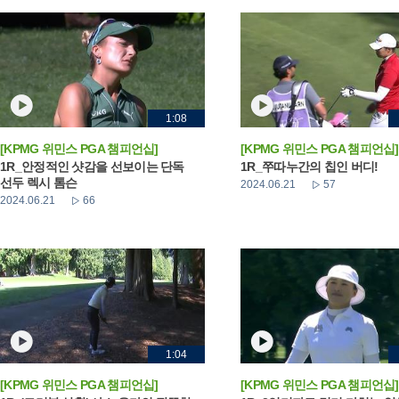
1:08
[KPMG 위민스 PGA 챔피언십]
[KPMG 위민스 PGA 챔피언십]
1R_안정적인 샷감을 선보이는 단독
1R_쭈따누간의 칩인 버디!
선두 렉시 톰슨
2024.06.21
57
2024.06.21
66
1:04
[KPMG 위민스 PGA 챔피언십]
[KPMG 위민스 PGA 챔피언십]