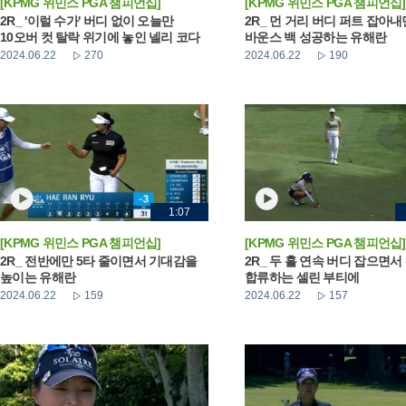
[KPMG 위민스 PGA 챔피언십]
[KPMG 위민스 PGA 챔피언십]
2R_ '이럴 수가' 버디 없이 오늘만
2R_ 먼 거리 버디 퍼트 잡아
10오버 컷 탈락 위기에 놓인 넬리 코다
바운스 백 성공하는 유해란
2024.06.22
270
2024.06.22
190
1:07
[KPMG 위민스 PGA 챔피언십]
[KPMG 위민스 PGA 챔피언십]
2R_ 전반에만 5타 줄이면서 기대감을
2R_ 두 홀 연속 버디 잡으면서
높이는 유해란
합류하는 셀린 부티에
2024.06.22
159
2024.06.22
157