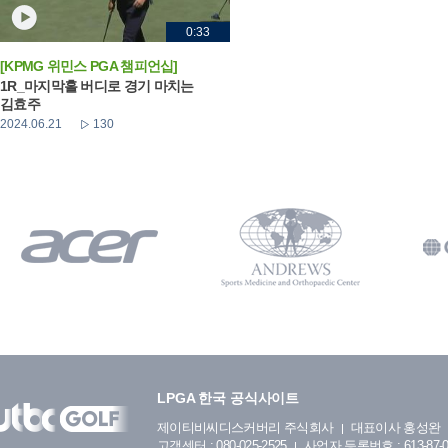
0:33
[KPMG 위민스 PGA 챔피언십]
1R_마지막홀 버디로 경기 마치는
김효주
2024.06.21
130
LPGA 한국 공식사이트
제이티비씨디스커버리 주식회사
대표이사 홍성완
고객센터 : 080-025-2525
사업자 등록번호 : 613-87-0