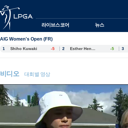
본문바로가기
라이브스코어
뉴스
AIG Women's Open (FR)
1
Shiho Kuwaki
-5
2
Esther Henseleit
-5
3
비디오
대회별 영상