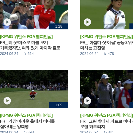
1:28
[KPMG 위민스 PGA 챔피언십]
[KPMG 위민스 PGA 챔피언십]
FR_ 티 샷 미스로 더블 보기
FR_ '아깝다 샷 이글' 공동 2
기록했지만, 여유 있게 마지막 홀로...
마치는 고진영
2024.06.24
614
2024.06.24
478
1:09
[KPMG 위민스 PGA 챔피언십]
[KPMG 위민스 PGA 챔피언십]
FR_ 가장 어려운 홀에서 버디를
FR_ 그린 밖에서 퍼트로 버디
잡아내는 양희영
로렌 하트리지
2024.06.24
393
2024.06.24
341