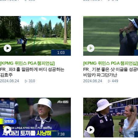
1:03
[KPMG 위민스 PGA 챔피언십]
[KPMG 위민스 PGA 챔피언십]
FR_ 파3 홀 깔끔하게 버디 성공하는
FR_ 기분 좋은 샷 이글을 성
김효주
비앙카 파그단가난
2024.06.24
310
2024.06.24
449
7:38