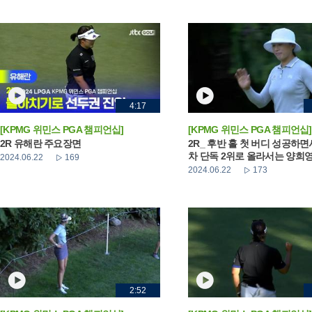
4:17
[KPMG 위민스 PGA 챔피언십]
[KPMG 위민스 PGA 챔피언십]
2R 유해란 주요장면
2R_ 후반 홀 첫 버디 성공하면
차 단독 2위로 올라서는 양희
2024.06.22
169
2024.06.22
173
2:52