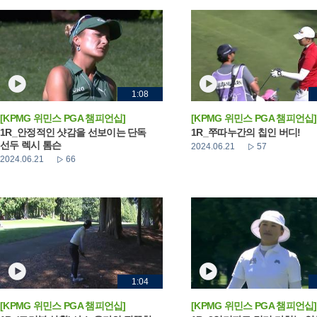
1:08
[KPMG 위민스 PGA 챔피언십]
[KPMG 위민스 PGA 챔피언십]
1R_안정적인 샷감을 선보이는 단독
1R_쭈따누간의 칩인 버디!
선두 렉시 톰슨
2024.06.21
57
2024.06.21
66
1:04
[KPMG 위민스 PGA 챔피언십]
[KPMG 위민스 PGA 챔피언십]