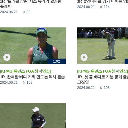
1R_'트러블 상황' 사소 유카의 깔끔한
1R_2언더파로 경기 마치는 
플레이
2024.06.21
114
2024.06.21
90
1:02
[KPMG 위민스 PGA 챔피언십]
[KPMG 위민스 PGA 챔피언십]
1R_완벽한 버디 기회 만드는 렉시 톰슨
1R_첫 홀 버디로 기분 좋게 
고진영
2024.06.21
102
2024.06.21
108