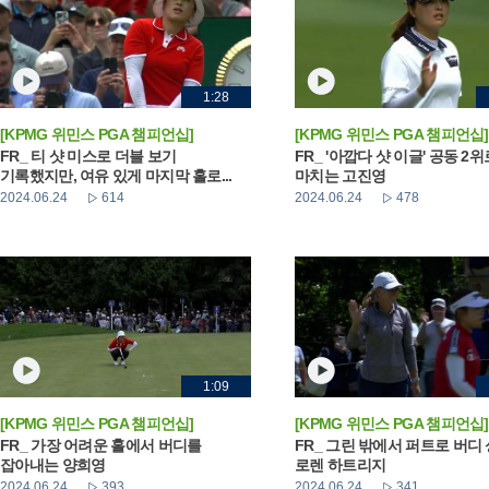
1:28
[KPMG 위민스 PGA 챔피언십]
[KPMG 위민스 PGA 챔피언십]
FR_ 티 샷 미스로 더블 보기
FR_ '아깝다 샷 이글' 공동 2
기록했지만, 여유 있게 마지막 홀로...
마치는 고진영
2024.06.24
614
2024.06.24
478
1:09
[KPMG 위민스 PGA 챔피언십]
[KPMG 위민스 PGA 챔피언십]
FR_ 가장 어려운 홀에서 버디를
FR_ 그린 밖에서 퍼트로 버디
잡아내는 양희영
로렌 하트리지
2024.06.24
393
2024.06.24
341