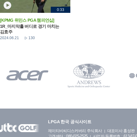
0:33
[KPMG 위민스 PGA 챔피언십]
1R_마지막홀 버디로 경기 마치는
김효주
2024.06.21
130
LPGA 한국 공식사이트
제이티비씨디스커버리 주식회사
대표이사 홍성완
고객센터 : 080-025-2525
사업자 등록번호 : 613-87-0