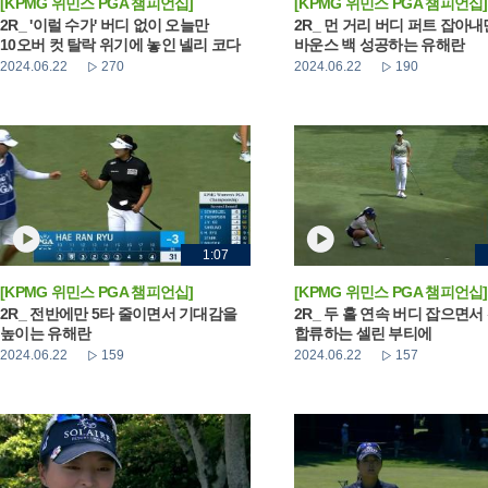
[KPMG 위민스 PGA 챔피언십]
[KPMG 위민스 PGA 챔피언십]
2R_ '이럴 수가' 버디 없이 오늘만
2R_ 먼 거리 버디 퍼트 잡아
10오버 컷 탈락 위기에 놓인 넬리 코다
바운스 백 성공하는 유해란
2024.06.22
270
2024.06.22
190
1:07
[KPMG 위민스 PGA 챔피언십]
[KPMG 위민스 PGA 챔피언십]
2R_ 전반에만 5타 줄이면서 기대감을
2R_ 두 홀 연속 버디 잡으면서
높이는 유해란
합류하는 셀린 부티에
2024.06.22
159
2024.06.22
157