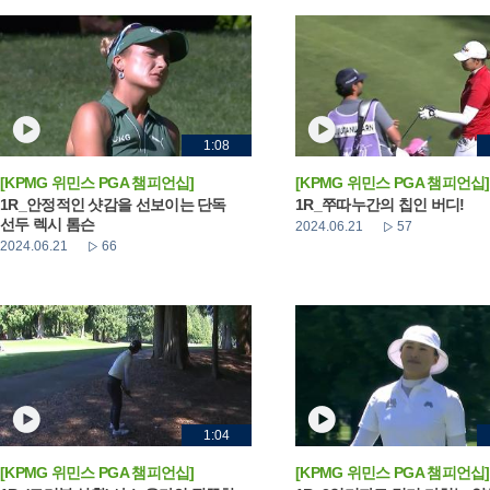
1:08
[KPMG 위민스 PGA 챔피언십]
[KPMG 위민스 PGA 챔피언십]
1R_안정적인 샷감을 선보이는 단독
1R_쭈따누간의 칩인 버디!
선두 렉시 톰슨
2024.06.21
57
2024.06.21
66
1:04
[KPMG 위민스 PGA 챔피언십]
[KPMG 위민스 PGA 챔피언십]