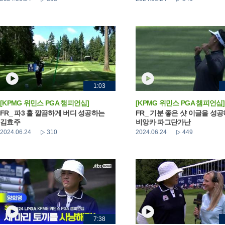
1:03
[KPMG 위민스 PGA 챔피언십]
[KPMG 위민스 PGA 챔피언십]
FR_ 파3 홀 깔끔하게 버디 성공하는
FR_ 기분 좋은 샷 이글을 성
김효주
비앙카 파그단가난
2024.06.24
310
2024.06.24
449
7:38