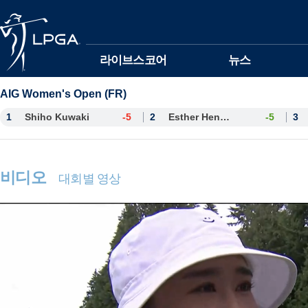
본문바로가기
라이브스코어
뉴스
AIG Women's Open (FR)
1
Shiho Kuwaki
-5
2
Esther Henseleit
-5
3
비디오
대회별 영상