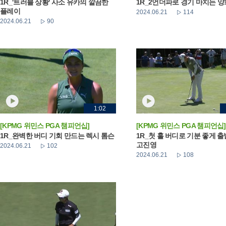
1R_'트러블 상황' 사소 유카의 깔끔한
1R_2언더파로 경기 마치는 
플레이
2024.06.21
114
2024.06.21
90
1:02
[KPMG 위민스 PGA 챔피언십]
[KPMG 위민스 PGA 챔피언십]
1R_완벽한 버디 기회 만드는 렉시 톰슨
1R_첫 홀 버디로 기분 좋게 
고진영
2024.06.21
102
2024.06.21
108