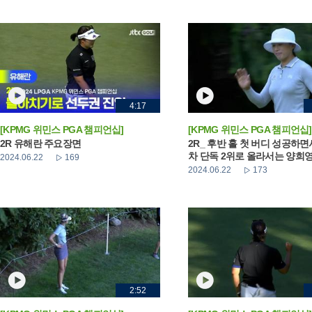
4:17
[KPMG 위민스 PGA 챔피언십]
[KPMG 위민스 PGA 챔피언십]
2R 유해란 주요장면
2R_ 후반 홀 첫 버디 성공하면
차 단독 2위로 올라서는 양희
2024.06.22
169
2024.06.22
173
2:52