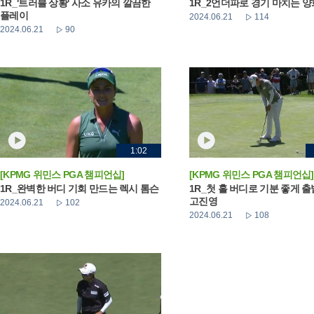
1R_'트러블 상황' 사소 유카의 깔끔한
1R_2언더파로 경기 마치는 
플레이
2024.06.21
114
2024.06.21
90
1:02
[KPMG 위민스 PGA 챔피언십]
[KPMG 위민스 PGA 챔피언십]
1R_완벽한 버디 기회 만드는 렉시 톰슨
1R_첫 홀 버디로 기분 좋게 
고진영
2024.06.21
102
2024.06.21
108