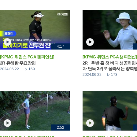
4:17
[KPMG 위민스 PGA 챔피언십]
[KPMG 위민스 PGA 챔피언십]
2R 유해란 주요장면
2R_ 후반 홀 첫 버디 성공하면
차 단독 2위로 올라서는 양희
2024.06.22
169
2024.06.22
173
2:52