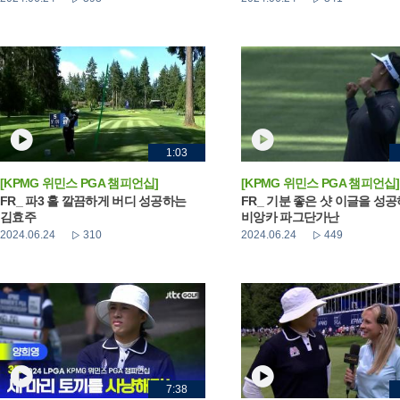
1:03
[KPMG 위민스 PGA 챔피언십]
[KPMG 위민스 PGA 챔피언십]
FR_ 파3 홀 깔끔하게 버디 성공하는
FR_ 기분 좋은 샷 이글을 성
김효주
비앙카 파그단가난
2024.06.24
310
2024.06.24
449
7:38