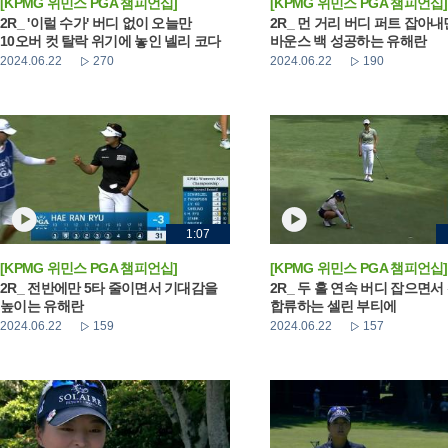
[KPMG 위민스 PGA 챔피언십]
[KPMG 위민스 PGA 챔피언십]
2R_ '이럴 수가' 버디 없이 오늘만
2R_ 먼 거리 버디 퍼트 잡아
10오버 컷 탈락 위기에 놓인 넬리 코다
바운스 백 성공하는 유해란
2024.06.22
270
2024.06.22
190
1:07
[KPMG 위민스 PGA 챔피언십]
[KPMG 위민스 PGA 챔피언십]
2R_ 전반에만 5타 줄이면서 기대감을
2R_ 두 홀 연속 버디 잡으면서
높이는 유해란
합류하는 셀린 부티에
2024.06.22
159
2024.06.22
157