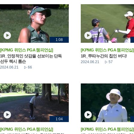
1:08
[KPMG 위민스 PGA 챔피언십]
[KPMG 위민스 PGA 챔피언십]
1R_안정적인 샷감을 선보이는 단독
1R_쭈따누간의 칩인 버디!
선두 렉시 톰슨
2024.06.21
57
2024.06.21
66
1:04
[KPMG 위민스 PGA 챔피언십]
[KPMG 위민스 PGA 챔피언십]