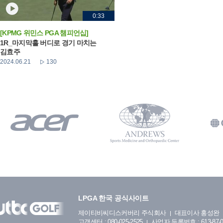
0:33
[KPMG 위민스 PGA 챔피언십]
1R_마지막홀 버디로 경기 마치는
김효주
2024.06.21
130
LPGA 한국 공식사이트
제이티비씨디스커버리 주식회사
대표이사 홍성완
고객센터 : 080-025-2525
사업자 등록번호 : 613-87-0