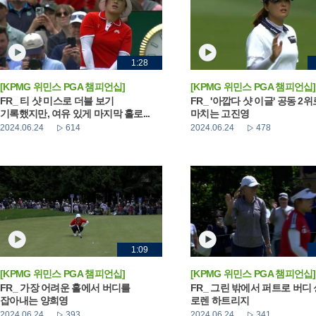
1:28
[KPMG 위민스 PGA 챔피언십]
[KPMG 위민스 PGA 챔피언십]
FR_ 티 샷 미스로 더블 보기
FR_ '아깝다 샷 이글' 공동 2
기록했지만, 여유 있게 마지막 홀로...
마치는 고진영
2024.06.24
614
2024.06.24
478
1:09
[KPMG 위민스 PGA 챔피언십]
[KPMG 위민스 PGA 챔피언십]
FR_ 가장 어려운 홀에서 버디를
FR_ 그린 밖에서 퍼트로 버디
잡아내는 양희영
로렌 하트리지
2024.06.24
393
2024.06.24
341