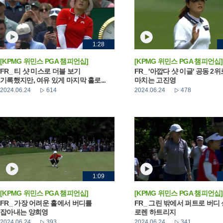
1:28
[KPMG 위민스 PGA 챔피언십]
[KPMG 위민스 PGA 챔피언십]
FR_ 티 샷 미스로 더블 보기
FR_ '아깝다 샷 이글' 공동 2
기록했지만, 여유 있게 마지막 홀로...
마치는 고진영
2024.06.24
614
2024.06.24
478
1:09
[KPMG 위민스 PGA 챔피언십]
[KPMG 위민스 PGA 챔피언십]
FR_ 가장 어려운 홀에서 버디를
FR_ 그린 밖에서 퍼트로 버디
잡아내는 양희영
로렌 하트리지
2024.06.24
393
2024.06.24
341