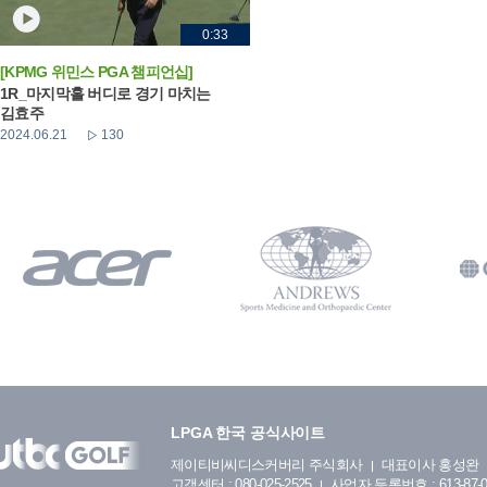
0:33
[KPMG 위민스 PGA 챔피언십]
1R_마지막홀 버디로 경기 마치는
김효주
2024.06.21
130
LPGA 한국 공식사이트
제이티비씨디스커버리 주식회사
대표이사 홍성완
고객센터 : 080-025-2525
사업자 등록번호 : 613-87-0