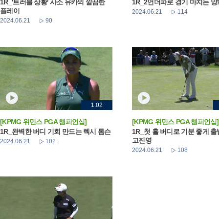
1R_'트러블 상황' 사소 유카의 깔끔한
1R_2언더파로 경기 마치는 
플레이
2024.06.21
114
2024.06.21
90
1:02
[KPMG 위민스 PGA 챔피언십]
[KPMG 위민스 PGA 챔피언십]
1R_완벽한 버디 기회 만드는 렉시 톰슨
1R_첫 홀 버디로 기분 좋게 
고진영
2024.06.21
102
2024.06.21
108