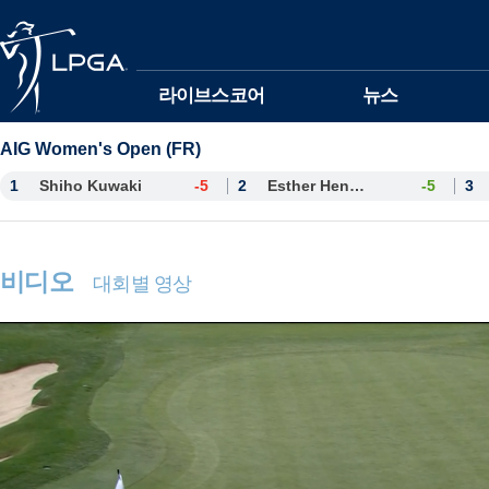
본문바로가기
라이브스코어
뉴스
AIG Women's Open (FR)
1
Shiho Kuwaki
-5
2
Esther Henseleit
-5
3
비디오
대회별 영상