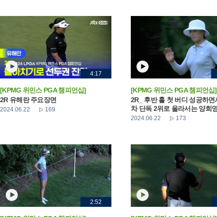
4:17
[KPMG 위민스 PGA 챔피언십]
[KPMG 위민스 PGA 챔피언십]
2R 유해란 주요장면
2R_ 후반 홀 첫 버디 성공하면
차 단독 2위로 올라서는 양희
2024.06.22
169
2024.06.22
173
2:52