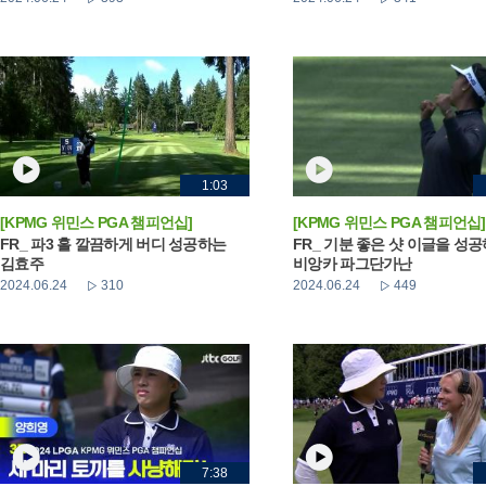
1:03
[KPMG 위민스 PGA 챔피언십]
[KPMG 위민스 PGA 챔피언십]
FR_ 파3 홀 깔끔하게 버디 성공하는
FR_ 기분 좋은 샷 이글을 성
김효주
비앙카 파그단가난
2024.06.24
310
2024.06.24
449
7:38