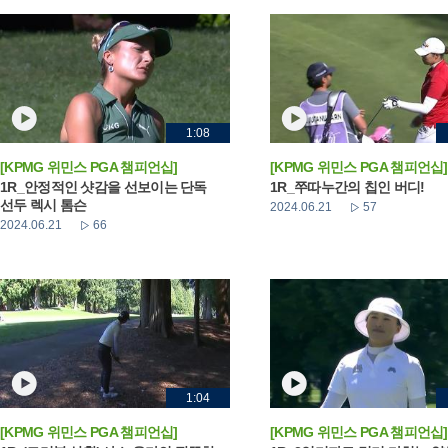
1:08
[KPMG 위민스 PGA 챔피언십]
[KPMG 위민스 PGA 챔피언십]
1R_안정적인 샷감을 선보이는 단독
1R_쭈따누간의 칩인 버디!
선두 렉시 톰슨
2024.06.21
57
2024.06.21
66
1:04
[KPMG 위민스 PGA 챔피언십]
[KPMG 위민스 PGA 챔피언십]