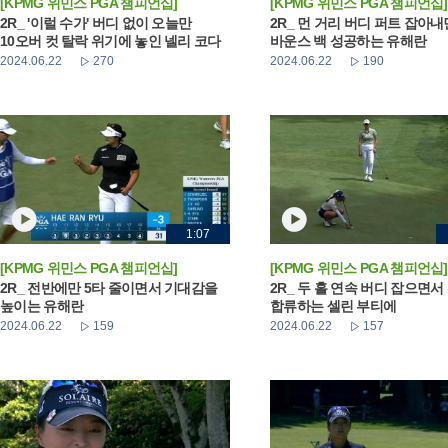
[KPMG 위민스 PGA 챔피언십]
[KPMG 위민스 PGA 챔피언십]
2R_ '이럴 수가' 버디 없이 오늘만
2R_ 먼 거리 버디 퍼트 잡아
10오버 컷 탈락 위기에 놓인 넬리 코다
바운스 백 성공하는 유해란
2024.06.22
270
2024.06.22
190
1:07
[KPMG 위민스 PGA 챔피언십]
[KPMG 위민스 PGA 챔피언십]
2R_ 전반에만 5타 줄이면서 기대감을
2R_ 두 홀 연속 버디 잡으면서
높이는 유해란
합류하는 셀린 부티에
2024.06.22
159
2024.06.22
157