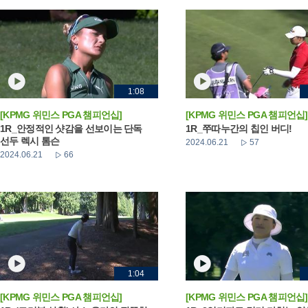
1:08
[KPMG 위민스 PGA 챔피언십]
[KPMG 위민스 PGA 챔피언십]
1R_안정적인 샷감을 선보이는 단독
1R_쭈따누간의 칩인 버디!
선두 렉시 톰슨
2024.06.21
57
2024.06.21
66
1:04
[KPMG 위민스 PGA 챔피언십]
[KPMG 위민스 PGA 챔피언십]