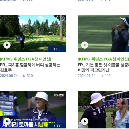
1:03
[KPMG 위민스 PGA 챔피언십]
[KPMG 위민스 PGA 챔피언십]
FR_ 파3 홀 깔끔하게 버디 성공하는
FR_ 기분 좋은 샷 이글을 성
김효주
비앙카 파그단가난
2024.06.24
310
2024.06.24
449
7:38