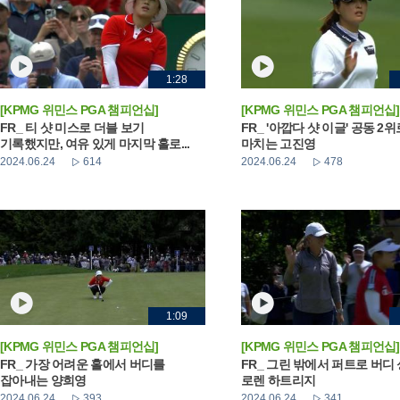
1:28
[KPMG 위민스 PGA 챔피언십]
[KPMG 위민스 PGA 챔피언십]
FR_ 티 샷 미스로 더블 보기
FR_ '아깝다 샷 이글' 공동 2
기록했지만, 여유 있게 마지막 홀로...
마치는 고진영
2024.06.24
614
2024.06.24
478
1:09
[KPMG 위민스 PGA 챔피언십]
[KPMG 위민스 PGA 챔피언십]
FR_ 가장 어려운 홀에서 버디를
FR_ 그린 밖에서 퍼트로 버디
잡아내는 양희영
로렌 하트리지
2024.06.24
393
2024.06.24
341