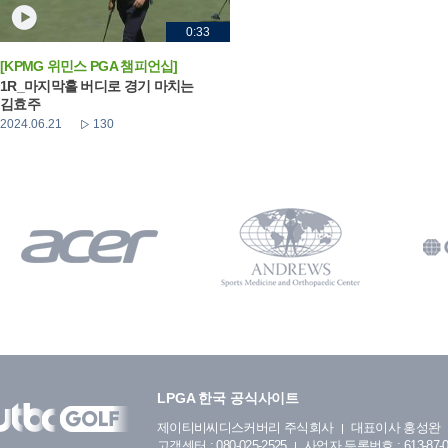
0:33
[KPMG 위민스 PGA 챔피언십]
1R_마지막홀 버디로 경기 마치는
김효주
2024.06.21
130
LPGA 한국 공식사이트
제이티비씨디스커버리 주식회사
대표이사 홍성완
고객센터 : 080-025-2525
사업자 등록번호 : 613-87-0