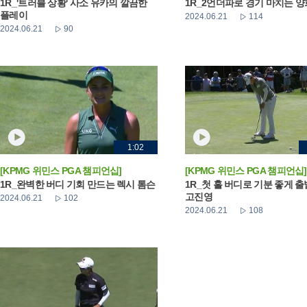
1R_'트러블 상황' 사소 유카의 깔끔한
1R_2언더파로 경기 마치는 
플레이
2024.06.21
114
2024.06.21
90
1:02
[KPMG 위민스 PGA 챔피언십]
[KPMG 위민스 PGA 챔피언십]
1R_완벽한 버디 기회 만드는 렉시 톰슨
1R_첫 홀 버디로 기분 좋게 
고진영
2024.06.21
102
2024.06.21
108