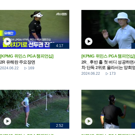
4:17
[KPMG 위민스 PGA 챔피언십]
[KPMG 위민스 PGA 챔피언십]
2R 유해란 주요장면
2R_ 후반 홀 첫 버디 성공하면
차 단독 2위로 올라서는 양희
2024.06.22
169
2024.06.22
173
2:52