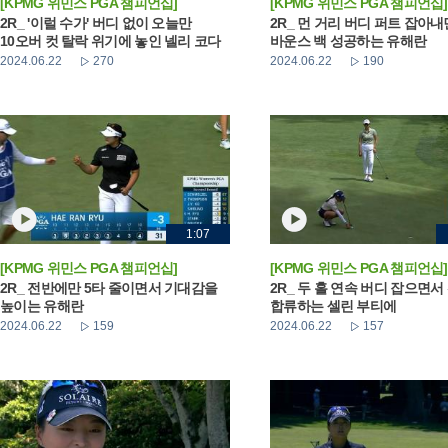
[KPMG 위민스 PGA 챔피언십]
[KPMG 위민스 PGA 챔피언십]
2R_ '이럴 수가' 버디 없이 오늘만
2R_ 먼 거리 버디 퍼트 잡아
10오버 컷 탈락 위기에 놓인 넬리 코다
바운스 백 성공하는 유해란
2024.06.22
270
2024.06.22
190
1:07
[KPMG 위민스 PGA 챔피언십]
[KPMG 위민스 PGA 챔피언십]
2R_ 전반에만 5타 줄이면서 기대감을
2R_ 두 홀 연속 버디 잡으면서
높이는 유해란
합류하는 셀린 부티에
2024.06.22
159
2024.06.22
157