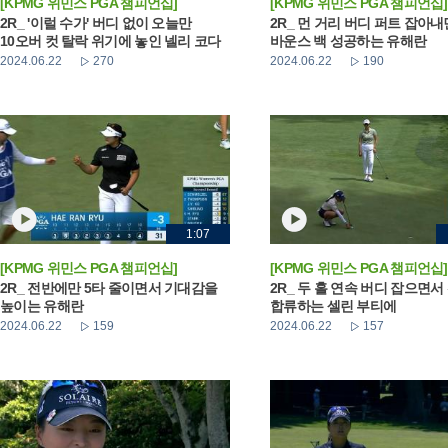
[KPMG 위민스 PGA 챔피언십]
[KPMG 위민스 PGA 챔피언십]
2R_ '이럴 수가' 버디 없이 오늘만
2R_ 먼 거리 버디 퍼트 잡아
10오버 컷 탈락 위기에 놓인 넬리 코다
바운스 백 성공하는 유해란
2024.06.22
270
2024.06.22
190
1:07
[KPMG 위민스 PGA 챔피언십]
[KPMG 위민스 PGA 챔피언십]
2R_ 전반에만 5타 줄이면서 기대감을
2R_ 두 홀 연속 버디 잡으면서
높이는 유해란
합류하는 셀린 부티에
2024.06.22
159
2024.06.22
157