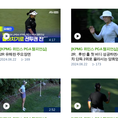
4:17
[KPMG 위민스 PGA 챔피언십]
[KPMG 위민스 PGA 챔피언십]
2R 유해란 주요장면
2R_ 후반 홀 첫 버디 성공하면
차 단독 2위로 올라서는 양희
2024.06.22
169
2024.06.22
173
2:52