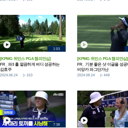
1:03
[KPMG 위민스 PGA 챔피언십]
[KPMG 위민스 PGA 챔피언십]
FR_ 파3 홀 깔끔하게 버디 성공하는
FR_ 기분 좋은 샷 이글을 성
김효주
비앙카 파그단가난
2024.06.24
310
2024.06.24
449
7:38