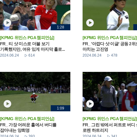
1:28
[KPMG 위민스 PGA 챔피언십]
[KPMG 위민스 PGA 챔피언십]
FR_ 티 샷 미스로 더블 보기
FR_ '아깝다 샷 이글' 공동 2
기록했지만, 여유 있게 마지막 홀로...
마치는 고진영
2024.06.24
614
2024.06.24
478
1:09
[KPMG 위민스 PGA 챔피언십]
[KPMG 위민스 PGA 챔피언십]
FR_ 가장 어려운 홀에서 버디를
FR_ 그린 밖에서 퍼트로 버디
잡아내는 양희영
로렌 하트리지
2024.06.24
393
2024.06.24
341