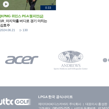
0:33
[KPMG 위민스 PGA 챔피언십]
1R_마지막홀 버디로 경기 마치는
김효주
2024.06.21
130
LPGA 한국 공식사이트
제이티비씨디스커버리 주식회사
대표이사 홍성완
고객센터 : 080-025-2525
사업자 등록번호 : 613-87-0