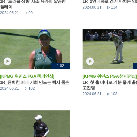
1R_'트러블 상황' 사소 유카의 깔끔한
1R_2언더파로 경기 마치는 
플레이
2024.06.21
114
2024.06.21
90
1:02
[KPMG 위민스 PGA 챔피언십]
[KPMG 위민스 PGA 챔피언십]
1R_완벽한 버디 기회 만드는 렉시 톰슨
1R_첫 홀 버디로 기분 좋게 
고진영
2024.06.21
102
2024.06.21
108