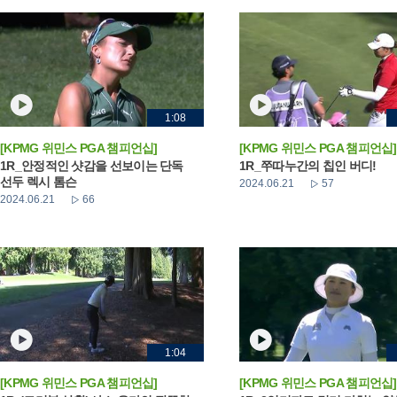
1:08
[KPMG 위민스 PGA 챔피언십]
[KPMG 위민스 PGA 챔피언십]
1R_안정적인 샷감을 선보이는 단독
1R_쭈따누간의 칩인 버디!
선두 렉시 톰슨
2024.06.21
57
2024.06.21
66
1:04
[KPMG 위민스 PGA 챔피언십]
[KPMG 위민스 PGA 챔피언십]