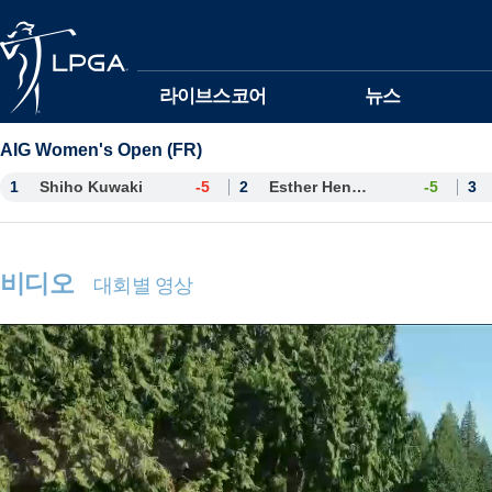
본문바로가기
라이브스코어
뉴스
AIG Women's Open (FR)
1
Shiho Kuwaki
-5
2
Esther Henseleit
-5
3
비디오
대회별 영상