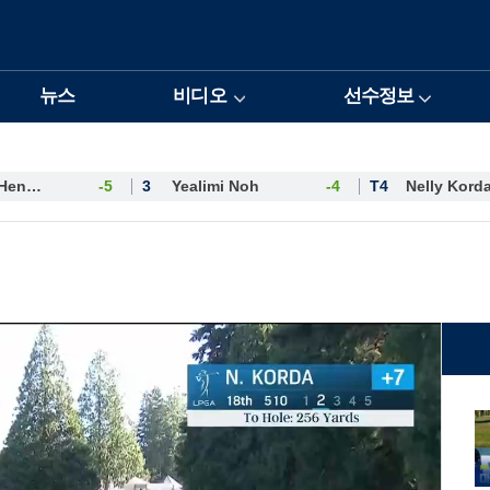
뉴스
비디오
선수정보
Esther Henseleit
-5
3
Yealimi Noh
-4
T4
Nelly Kord