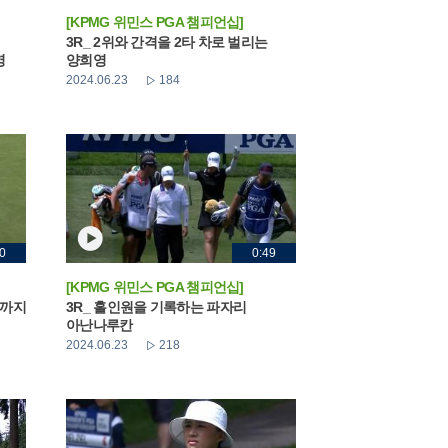
[KPMG 위민스 PGA 챔피언십]
3R_ 2위와 간격을 2타 차로 벌리는
영
양희영
2024.06.23
184
0
0:49
[KPMG 위민스 PGA 챔피언십]
두까지
3R_ 홀인원을 기록하는 파자리
아난나루칸
2024.06.23
218