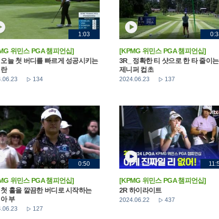
1:03
0:3
PMG 위민스 PGA 챔피언십]
[KPMG 위민스 PGA 챔피언십]
_ 오늘 첫 버디를 빠르게 성공시키는
3R_ 정확한 티 샷으로 한 타 줄이는
해란
제니퍼 컵초
.06.23
134
2024.06.23
137
0:50
11:
PMG 위민스 PGA 챔피언십]
[KPMG 위민스 PGA 챔피언십]
_ 첫 홀을 깔끔한 버디로 시작하는
2R 하이라이트
아 부
2024.06.22
437
.06.23
127