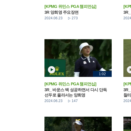
[KPMG 위민스 PGA 챔피언십]
[K
3R 양희영 주요장면
3R
2024.06.23
273
2024
1:02
[KPMG 위민스 PGA 챔피언십]
[K
3R_ 바운스 백 성공하면서 다시 단독
3R
선두로 올라서는 양희영
찰리
2024.06.23
147
2024