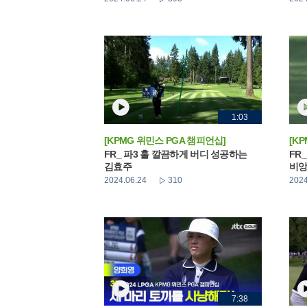
1:03
[KPMG 위민스 PGA 챔피언십]
[K
FR_ 파3 홀 깔끔하게 버디 성공하는
FR
김효주
비앙
2024.06.24
310
2024
7:38