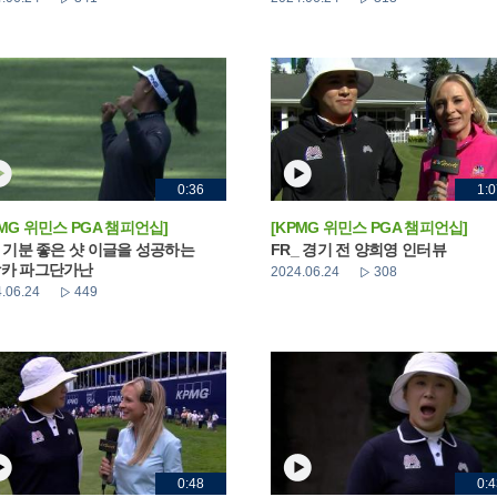
0:36
1:0
PMG 위민스 PGA 챔피언십]
[KPMG 위민스 PGA 챔피언십]
_ 기분 좋은 샷 이글을 성공하는
FR_ 경기 전 양희영 인터뷰
카 파그단가난
2024.06.24
308
.06.24
449
0:48
0:4