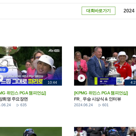
대회바로가기
2024
10:44
4:2
PMG 위민스 PGA 챔피언십]
[KPMG 위민스 PGA 챔피언십]
 양희영 주요장면
FR_ 우승 시상식 & 인터뷰
.06.24
635
2024.06.24
601