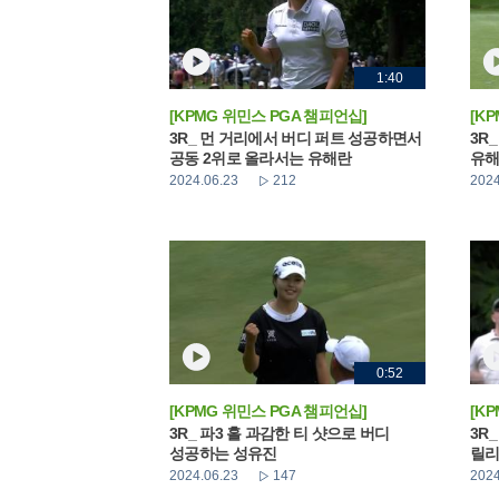
1:40
[KPMG 위민스 PGA 챔피언십]
[K
3R_ 먼 거리에서 버디 퍼트 성공하면서
3R
공동 2위로 올라서는 유해란
유
2024.06.23
212
2024
0:52
[KPMG 위민스 PGA 챔피언십]
[K
3R_ 파3 홀 과감한 티 샷으로 버디
3R
성공하는 성유진
릴리
2024.06.23
147
2024