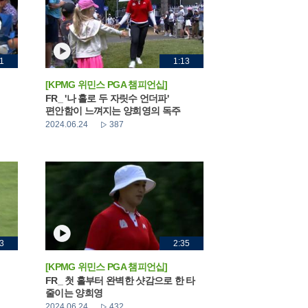
1
1:13
[KPMG 위민스 PGA 챔피언십]
FR_ '나 홀로 두 자릿수 언더파'
편안함이 느껴지는 양희영의 독주
2024.06.24
387
3
2:35
[KPMG 위민스 PGA 챔피언십]
FR_ 첫 홀부터 완벽한 샷감으로 한 타
줄이는 양희영
2024.06.24
432