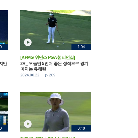
0
1:04
[KPMG 위민스 PGA 챔피언십]
했지만
2R_ 오늘만 5언더 좋은 성적으로 경기
마치는 유해란
2024.06.22
209
0
0:40