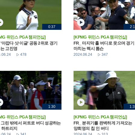
0:37
2:1
PMG 위민스 PGA 챔피언십]
[KPMG 위민스 PGA 챔피언십]
_ '아깝다 샷 이글' 공동 2위로 경기
FR_ 마지막 홀 버디로 웃으며 경기
는 고진영
마치는 렉시 톰슨
.06.24
478
2024.06.24
347
1:30
1:3
PMG 위민스 PGA 챔피언십]
[KPMG 위민스 PGA 챔피언십]
_ 그린 밖에서 퍼트로 버디 성공하는
FR_ 분위기를 완벽하게 가져오는
 하트리지
양희영의 칩 인 버디
.06.24
341
2024.06.24
313