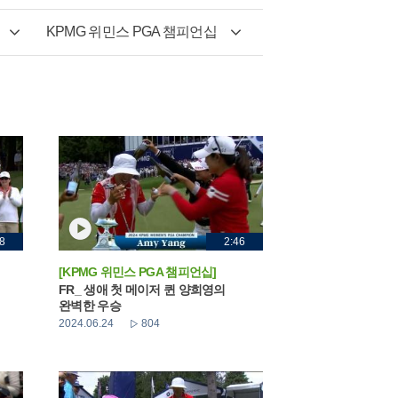
KPMG 위민스 PGA 챔피언십
8
2:46
[KPMG 위민스 PGA 챔피언십]
FR_ 생애 첫 메이저 퀸 양희영의
완벽한 우승
2024.06.24
804