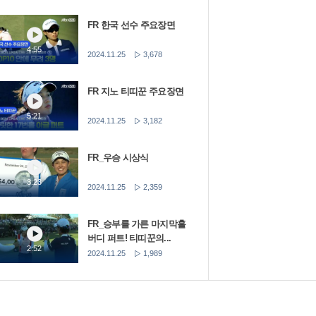
FR 한국 선수 주요장면
4:55
2024.11.25
3,678
FR 지노 티띠꾼 주요장면
5:21
2024.11.25
3,182
FR_우승 시상식
3:23
2024.11.25
2,359
FR_승부를 가른 마지막홀
버디 퍼트! 티띠꾼의...
2:52
2024.11.25
1,989