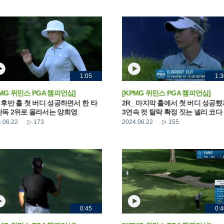
1:05
1:3
PMG 위민스 PGA 챔피언십]
[KPMG 위민스 PGA 챔피언십]
_ 후반 홀 첫 버디 성공하면서 한 타
2R_ 마지막 홀에서 첫 버디 성공
단독 2위로 올라서는 양희영
3연속 컷 탈락 확정 짓는 넬리 코다
.06.22
173
2024.06.22
155
0:45
0:4