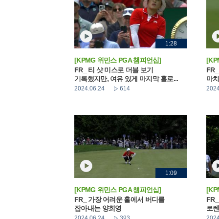
1:28
[KPMG 위민스 PGA 챔피언십]
[K
FR_ 티 샷 미스로 더블 보기
FR
기록했지만, 여유 있게 마지막 홀로...
마치
2024.06.24
614
2024
1:09
[KPMG 위민스 PGA 챔피언십]
[K
FR_ 가장 어려운 홀에서 버디를
FR
잡아내는 양희영
로렌
2024.06.24
393
2024