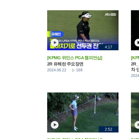
4:17
[KPMG 위민스 PGA 챔피언십]
[K
2R 유해란 주요장면
2R
차 
2024.06.22
169
2024
2:52