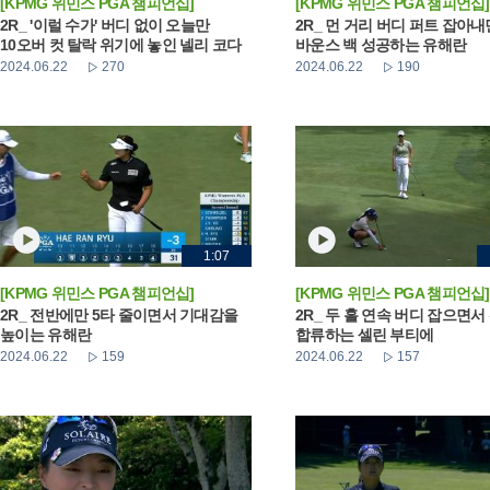
[KPMG 위민스 PGA 챔피언십]
[KPMG 위민스 PGA 챔피언십]
2R_ '이럴 수가' 버디 없이 오늘만
2R_ 먼 거리 버디 퍼트 잡아
10오버 컷 탈락 위기에 놓인 넬리 코다
바운스 백 성공하는 유해란
2024.06.22
270
2024.06.22
190
1:07
[KPMG 위민스 PGA 챔피언십]
[KPMG 위민스 PGA 챔피언십]
2R_ 전반에만 5타 줄이면서 기대감을
2R_ 두 홀 연속 버디 잡으면서
높이는 유해란
합류하는 셀린 부티에
2024.06.22
159
2024.06.22
157