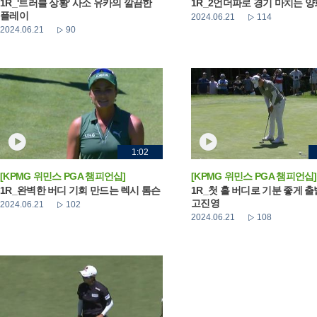
1R_'트러블 상황' 사소 유카의 깔끔한
1R_2언더파로 경기 마치는 
플레이
2024.06.21
114
2024.06.21
90
1:02
[KPMG 위민스 PGA 챔피언십]
[KPMG 위민스 PGA 챔피언십]
1R_완벽한 버디 기회 만드는 렉시 톰슨
1R_첫 홀 버디로 기분 좋게 
고진영
2024.06.21
102
2024.06.21
108