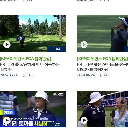
1:03
[KPMG 위민스 PGA 챔피언십]
[KPMG 위민스 PGA 챔피언십]
FR_ 파3 홀 깔끔하게 버디 성공하는
FR_ 기분 좋은 샷 이글을 성
김효주
비앙카 파그단가난
2024.06.24
310
2024.06.24
449
7:38