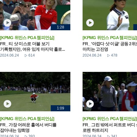
1:28
[KPMG 위민스 PGA 챔피언십]
[KPMG 위민스 PGA 챔피언십]
FR_ 티 샷 미스로 더블 보기
FR_ '아깝다 샷 이글' 공동 2
기록했지만, 여유 있게 마지막 홀로...
마치는 고진영
2024.06.24
614
2024.06.24
478
1:09
[KPMG 위민스 PGA 챔피언십]
[KPMG 위민스 PGA 챔피언십]
FR_ 가장 어려운 홀에서 버디를
FR_ 그린 밖에서 퍼트로 버디
잡아내는 양희영
로렌 하트리지
2024.06.24
393
2024.06.24
341