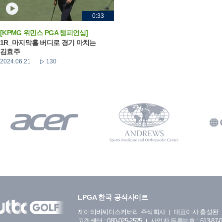
0:33
[KPMG 위민스 PGA 챔피언십]
1R_마지막홀 버디로 경기 마치는
김효주
2024.06.21
130
LPGA 한국 공식사이트
제이티비씨디스커버리 주식회사
대표이사 홍성완
고객센터 : 080-025-2525
사업자 등록번호 : 613-87-0