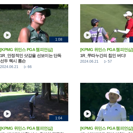
1:08
[KPMG 위민스 PGA 챔피언십]
[KPMG 위민스 PGA 챔피언십]
1R_안정적인 샷감을 선보이는 단독
1R_쭈따누간의 칩인 버디!
선두 렉시 톰슨
2024.06.21
57
2024.06.21
66
1:04
[KPMG 위민스 PGA 챔피언십]
[KPMG 위민스 PGA 챔피언십]