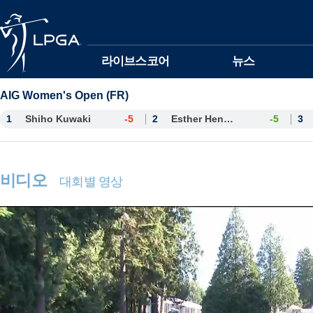
본문바로가기
라이브스코어
뉴스
AIG Women's Open (FR)
1
Shiho Kuwaki
-5
2
Esther Henseleit
-5
3
비디오
대회별 영상