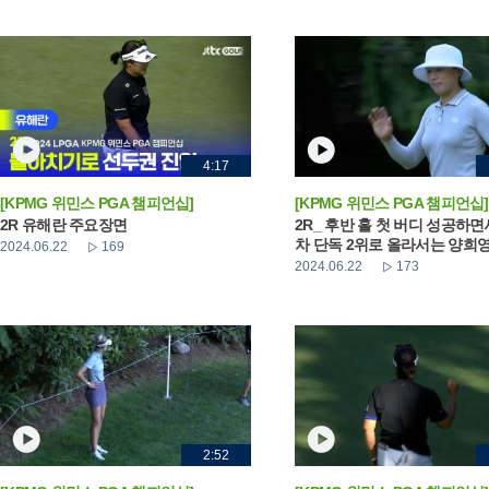
4:17
[KPMG 위민스 PGA 챔피언십]
[KPMG 위민스 PGA 챔피언십]
2R 유해란 주요장면
2R_ 후반 홀 첫 버디 성공하면
차 단독 2위로 올라서는 양희
2024.06.22
169
2024.06.22
173
2:52