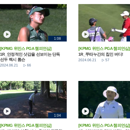
1:08
[KPMG 위민스 PGA 챔피언십]
[KPMG 위민스 PGA 챔피언십]
1R_안정적인 샷감을 선보이는 단독
1R_쭈따누간의 칩인 버디!
선두 렉시 톰슨
2024.06.21
57
2024.06.21
66
1:04
[KPMG 위민스 PGA 챔피언십]
[KPMG 위민스 PGA 챔피언십]