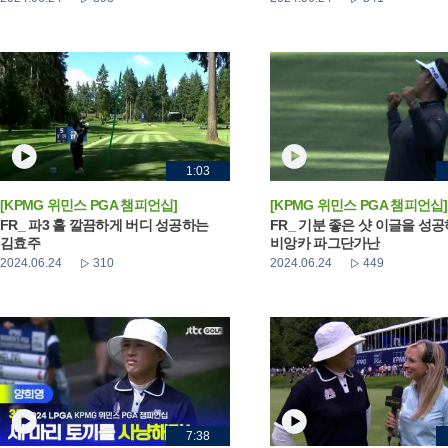
1:03
[KPMG 위민스 PGA 챔피언십]
[KPMG 위민스 PGA 챔피언십]
FR_ 파3 홀 깔끔하게 버디 성공하는
FR_ 기분 좋은 샷 이글을 성
김효주
비앙카 파그단가난
2024.06.24
310
2024.06.24
449
7:38