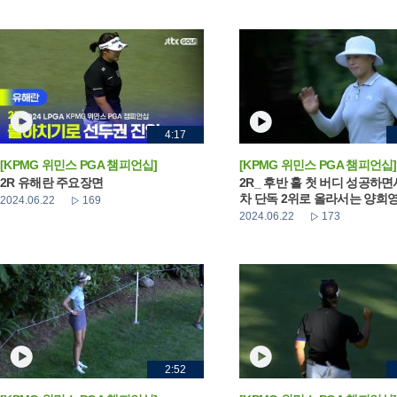
4:17
[KPMG 위민스 PGA 챔피언십]
[KPMG 위민스 PGA 챔피언십]
2R 유해란 주요장면
2R_ 후반 홀 첫 버디 성공하면
차 단독 2위로 올라서는 양희
2024.06.22
169
2024.06.22
173
2:52