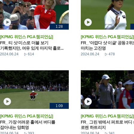
1:28
[KPMG 위민스 PGA 챔피언십]
[KPMG 위민스 PGA 챔피언십]
FR_ 티 샷 미스로 더블 보기
FR_ '아깝다 샷 이글' 공동 2
기록했지만, 여유 있게 마지막 홀로...
마치는 고진영
2024.06.24
614
2024.06.24
478
1:09
[KPMG 위민스 PGA 챔피언십]
[KPMG 위민스 PGA 챔피언십]
FR_ 가장 어려운 홀에서 버디를
FR_ 그린 밖에서 퍼트로 버디
잡아내는 양희영
로렌 하트리지
2024.06.24
393
2024.06.24
341