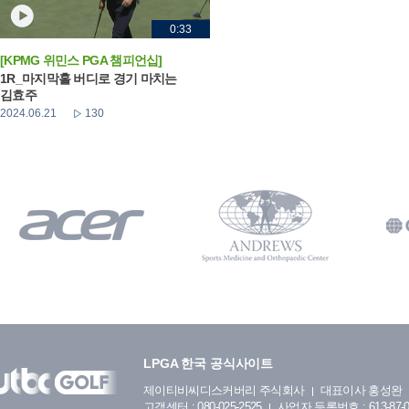
0:33
[KPMG 위민스 PGA 챔피언십]
1R_마지막홀 버디로 경기 마치는
김효주
2024.06.21
130
LPGA 한국 공식사이트
제이티비씨디스커버리 주식회사
대표이사 홍성완
고객센터 : 080-025-2525
사업자 등록번호 : 613-87-0