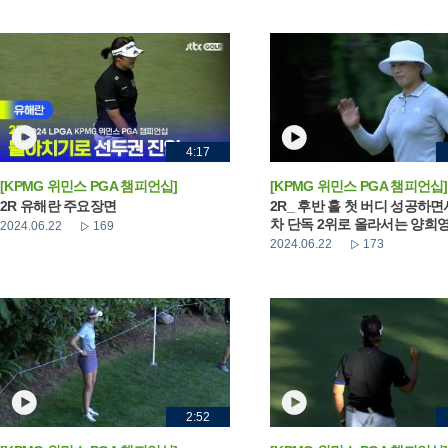
4:17
[KPMG 위민스 PGA 챔피언십]
[KPMG 위민스 PGA 챔피언십]
2R 유해란 주요장면
2R_ 후반 홀 첫 버디 성공하면
차 단독 2위로 올라서는 양희
2024.06.22
169
2024.06.22
173
2:52