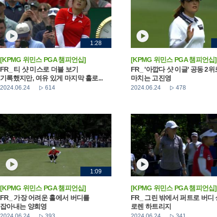
1:28
[KPMG 위민스 PGA 챔피언십]
[KPMG 위민스 PGA 챔피언십]
FR_ 티 샷 미스로 더블 보기
FR_ '아깝다 샷 이글' 공동 2
기록했지만, 여유 있게 마지막 홀로...
마치는 고진영
2024.06.24
614
2024.06.24
478
1:09
[KPMG 위민스 PGA 챔피언십]
[KPMG 위민스 PGA 챔피언십]
FR_ 가장 어려운 홀에서 버디를
FR_ 그린 밖에서 퍼트로 버디
잡아내는 양희영
로렌 하트리지
2024.06.24
393
2024.06.24
341