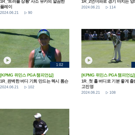
1R_'트러블 상황' 사소 유카의 깔끔한
1R_2언더파로 경기 마치는 
플레이
2024.06.21
114
2024.06.21
90
1:02
[KPMG 위민스 PGA 챔피언십]
[KPMG 위민스 PGA 챔피언십]
1R_완벽한 버디 기회 만드는 렉시 톰슨
1R_첫 홀 버디로 기분 좋게 
고진영
2024.06.21
102
2024.06.21
108