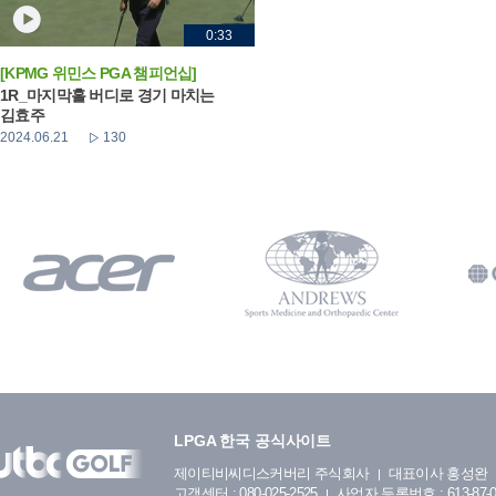
0:33
[KPMG 위민스 PGA 챔피언십]
1R_마지막홀 버디로 경기 마치는
김효주
2024.06.21
130
LPGA 한국 공식사이트
제이티비씨디스커버리 주식회사
대표이사 홍성완
고객센터 : 080-025-2525
사업자 등록번호 : 613-87-0