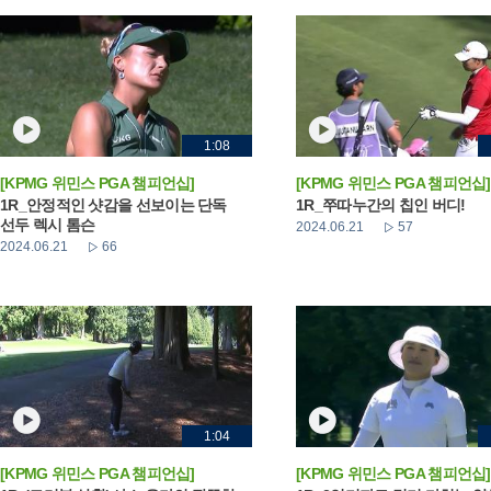
1:08
[KPMG 위민스 PGA 챔피언십]
[KPMG 위민스 PGA 챔피언십]
1R_안정적인 샷감을 선보이는 단독
1R_쭈따누간의 칩인 버디!
선두 렉시 톰슨
2024.06.21
57
2024.06.21
66
1:04
[KPMG 위민스 PGA 챔피언십]
[KPMG 위민스 PGA 챔피언십]