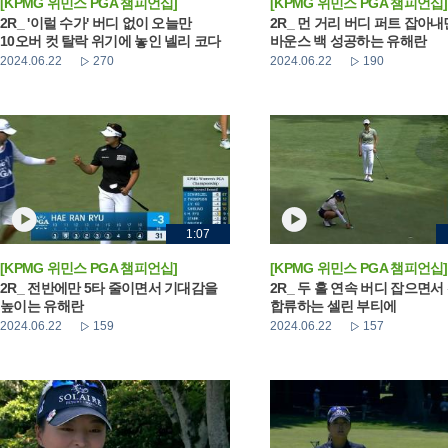
[KPMG 위민스 PGA 챔피언십]
[KPMG 위민스 PGA 챔피언십]
2R_ '이럴 수가' 버디 없이 오늘만
2R_ 먼 거리 버디 퍼트 잡아
10오버 컷 탈락 위기에 놓인 넬리 코다
바운스 백 성공하는 유해란
2024.06.22
270
2024.06.22
190
1:07
[KPMG 위민스 PGA 챔피언십]
[KPMG 위민스 PGA 챔피언십]
2R_ 전반에만 5타 줄이면서 기대감을
2R_ 두 홀 연속 버디 잡으면서
높이는 유해란
합류하는 셀린 부티에
2024.06.22
159
2024.06.22
157