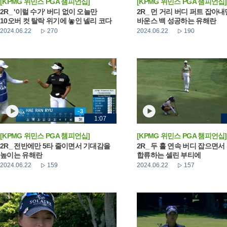
[KPMG 위민스 PGA 챔피언십]
[KPMG 위민스 PGA 챔피언십]
2R_ '이럴 수가' 버디 없이 오늘만
2R_ 먼 거리 버디 퍼트 잡아
10오버 컷 탈락 위기에 놓인 넬리 코다
바운스 백 성공하는 유해란
2024.06.22
270
2024.06.22
190
1:07
[KPMG 위민스 PGA 챔피언십]
[KPMG 위민스 PGA 챔피언십]
2R_ 전반에만 5타 줄이면서 기대감을
2R_ 두 홀 연속 버디 잡으면서
높이는 유해란
합류하는 셀린 부티에
2024.06.22
159
2024.06.22
157