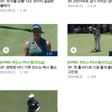
1R_'트러블 상황' 사소 유카의 깔끔한
1R_2언더파로 경기 마치는 
플레이
2024.06.21
114
2024.06.21
90
1:02
[KPMG 위민스 PGA 챔피언십]
[KPMG 위민스 PGA 챔피언십]
1R_완벽한 버디 기회 만드는 렉시 톰슨
1R_첫 홀 버디로 기분 좋게 
고진영
2024.06.21
102
2024.06.21
108