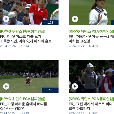
1:28
[KPMG 위민스 PGA 챔피언십]
[KPMG 위민스 PGA 챔피언십]
FR_ 티 샷 미스로 더블 보기
FR_ '아깝다 샷 이글' 공동 2
기록했지만, 여유 있게 마지막 홀로...
마치는 고진영
2024.06.24
614
2024.06.24
478
1:09
[KPMG 위민스 PGA 챔피언십]
[KPMG 위민스 PGA 챔피언십]
FR_ 가장 어려운 홀에서 버디를
FR_ 그린 밖에서 퍼트로 버디
잡아내는 양희영
로렌 하트리지
2024.06.24
393
2024.06.24
341