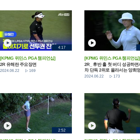
4:17
[KPMG 위민스 PGA 챔피언십]
[KPMG 위민스 PGA 챔피언십]
2R 유해란 주요장면
2R_ 후반 홀 첫 버디 성공하면
차 단독 2위로 올라서는 양희
2024.06.22
169
2024.06.22
173
2:52