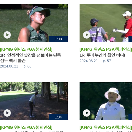
1:08
[KPMG 위민스 PGA 챔피언십]
[KPMG 위민스 PGA 챔피언십]
1R_안정적인 샷감을 선보이는 단독
1R_쭈따누간의 칩인 버디!
선두 렉시 톰슨
2024.06.21
57
2024.06.21
66
1:04
[KPMG 위민스 PGA 챔피언십]
[KPMG 위민스 PGA 챔피언십]