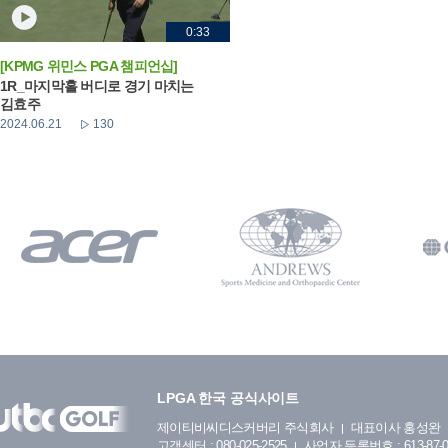
0:33
[KPMG 위민스 PGA 챔피언십]
1R_마지막홀 버디로 경기 마치는
김효주
2024.06.21
130
LPGA 한국 공식사이트
제이티비씨디스커버리 주식회사
대표이사 홍성완
고객센터 : 080-025-2525
사업자 등록번호 : 613-87-0