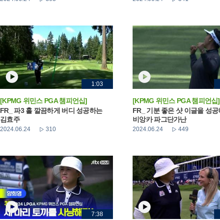
1:03
[KPMG 위민스 PGA 챔피언십]
[KPMG 위민스 PGA 챔피언십]
FR_ 파3 홀 깔끔하게 버디 성공하는
FR_ 기분 좋은 샷 이글을 성
김효주
비앙카 파그단가난
2024.06.24
310
2024.06.24
449
7:38