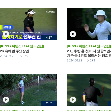
4:17
[KPMG 위민스 PGA 챔피언십]
[KPMG 위민스 PGA 챔피언십]
2R 유해란 주요장면
2R_ 후반 홀 첫 버디 성공하면
차 단독 2위로 올라서는 양희
2024.06.22
169
2024.06.22
173
2:52