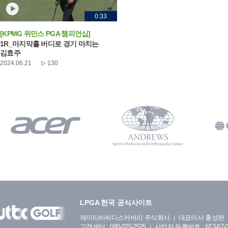
0:33
[KPMG 위민스 PGA 챔피언십]
1R_마지막홀 버디로 경기 마치는
김효주
2024.06.21
130
LPGA 한국 공식사이트
제이티비씨디스커버리 주식회사
대표이사 홍성완
고객센터 : 080-025-2525
사업자 등록번호 : 613-87-0