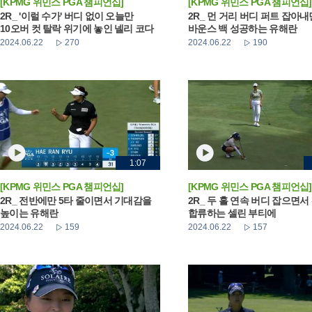
[KPMG 위민스 PGA 챔피언십]
[KPMG 위민스 PGA 챔피언십]
2R_ '이럴 수가' 버디 없이 오늘만
2R_ 먼 거리 버디 퍼트 잡아
10오버 컷 탈락 위기에 놓인 넬리 코다
바운스 백 성공하는 유해란
2024.06.22
270
2024.06.22
190
1:07
[KPMG 위민스 PGA 챔피언십]
[KPMG 위민스 PGA 챔피언십]
2R_ 전반에만 5타 줄이면서 기대감을
2R_ 두 홀 연속 버디 잡으면서
높이는 유해란
합류하는 셀린 부티에
2024.06.22
159
2024.06.22
157