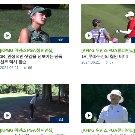
1:08
[KPMG 위민스 PGA 챔피언십]
[KPMG 위민스 PGA 챔피언십]
1R_안정적인 샷감을 선보이는 단독
1R_쭈따누간의 칩인 버디!
선두 렉시 톰슨
2024.06.21
57
2024.06.21
66
1:04
[KPMG 위민스 PGA 챔피언십]
[KPMG 위민스 PGA 챔피언십]