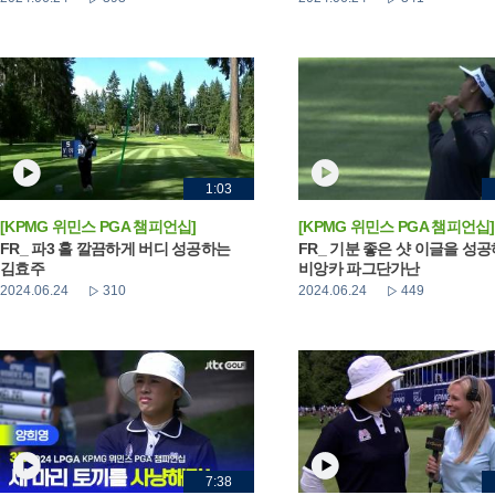
1:03
[KPMG 위민스 PGA 챔피언십]
[KPMG 위민스 PGA 챔피언십]
FR_ 파3 홀 깔끔하게 버디 성공하는
FR_ 기분 좋은 샷 이글을 성
김효주
비앙카 파그단가난
2024.06.24
310
2024.06.24
449
7:38