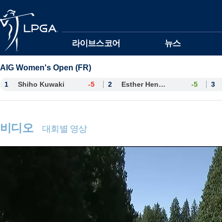
본문바로가기
라이브스코어
뉴스
AIG Women's Open (FR)
1
Shiho Kuwaki
-5
2
Esther Henseleit
-5
3
비디오
대회별 영상