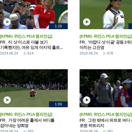
1:28
[KPMG 위민스 PGA 챔피언십]
[KPMG 위민스 PGA 챔피언십]
FR_ 티 샷 미스로 더블 보기
FR_ '아깝다 샷 이글' 공동 2
기록했지만, 여유 있게 마지막 홀로...
마치는 고진영
2024.06.24
614
2024.06.24
478
1:09
[KPMG 위민스 PGA 챔피언십]
[KPMG 위민스 PGA 챔피언십]
FR_ 가장 어려운 홀에서 버디를
FR_ 그린 밖에서 퍼트로 버디
잡아내는 양희영
로렌 하트리지
2024.06.24
393
2024.06.24
341