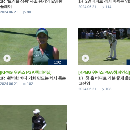
1R_'트러블 상황' 사소 유카의 깔끔한
1R_2언더파로 경기 마치는 
플레이
2024.06.21
114
2024.06.21
90
1:02
[KPMG 위민스 PGA 챔피언십]
[KPMG 위민스 PGA 챔피언십]
1R_완벽한 버디 기회 만드는 렉시 톰슨
1R_첫 홀 버디로 기분 좋게 
고진영
2024.06.21
102
2024.06.21
108