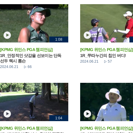
1:08
[KPMG 위민스 PGA 챔피언십]
[KPMG 위민스 PGA 챔피언십]
1R_안정적인 샷감을 선보이는 단독
1R_쭈따누간의 칩인 버디!
선두 렉시 톰슨
2024.06.21
57
2024.06.21
66
1:04
[KPMG 위민스 PGA 챔피언십]
[KPMG 위민스 PGA 챔피언십]