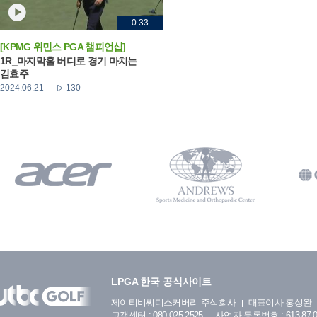
0:33
[KPMG 위민스 PGA 챔피언십]
1R_마지막홀 버디로 경기 마치는
김효주
2024.06.21
130
LPGA 한국 공식사이트
제이티비씨디스커버리 주식회사
대표이사 홍성완
고객센터 : 080-025-2525
사업자 등록번호 : 613-87-0