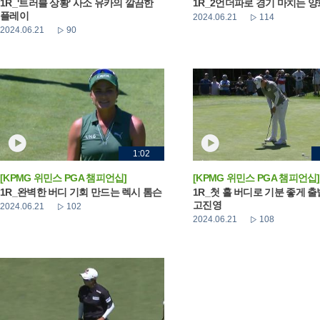
1R_'트러블 상황' 사소 유카의 깔끔한
1R_2언더파로 경기 마치는 
플레이
2024.06.21
114
2024.06.21
90
1:02
[KPMG 위민스 PGA 챔피언십]
[KPMG 위민스 PGA 챔피언십]
1R_완벽한 버디 기회 만드는 렉시 톰슨
1R_첫 홀 버디로 기분 좋게 
고진영
2024.06.21
102
2024.06.21
108