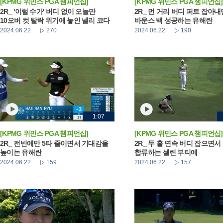
[KPMG 위민스 PGA 챔피언십]
[KPMG 위민스 PGA 챔피언십]
2R_ '이럴 수가' 버디 없이 오늘만
2R_ 먼 거리 버디 퍼트 잡아
10오버 컷 탈락 위기에 놓인 넬리 코다
바운스 백 성공하는 유해란
2024.06.22
270
2024.06.22
190
1:07
[KPMG 위민스 PGA 챔피언십]
[KPMG 위민스 PGA 챔피언십]
2R_ 전반에만 5타 줄이면서 기대감을
2R_ 두 홀 연속 버디 잡으면서
높이는 유해란
합류하는 셀린 부티에
2024.06.22
159
2024.06.22
157