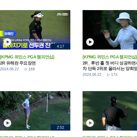
4:17
[KPMG 위민스 PGA 챔피언십]
[KPMG 위민스 PGA 챔피언십]
2R 유해란 주요장면
2R_ 후반 홀 첫 버디 성공하면
차 단독 2위로 올라서는 양희
2024.06.22
169
2024.06.22
173
2:52