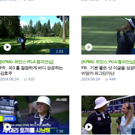
1:03
[KPMG 위민스 PGA 챔피언십]
[KPMG 위민스 PGA 챔피언십]
FR_ 파3 홀 깔끔하게 버디 성공하는
FR_ 기분 좋은 샷 이글을 성
김효주
비앙카 파그단가난
2024.06.24
310
2024.06.24
449
7:38