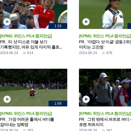
1:28
[KPMG 위민스 PGA 챔피언십]
[KPMG 위민스 PGA 챔피언십]
FR_ 티 샷 미스로 더블 보기
FR_ '아깝다 샷 이글' 공동 2
기록했지만, 여유 있게 마지막 홀로...
마치는 고진영
2024.06.24
614
2024.06.24
478
1:09
[KPMG 위민스 PGA 챔피언십]
[KPMG 위민스 PGA 챔피언십]
FR_ 가장 어려운 홀에서 버디를
FR_ 그린 밖에서 퍼트로 버디
잡아내는 양희영
로렌 하트리지
2024.06.24
393
2024.06.24
341