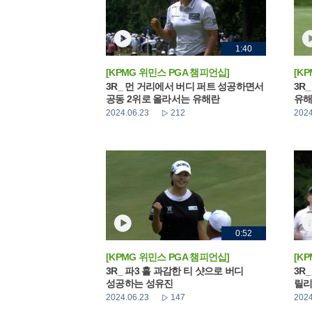
1:40
[KPMG 위민스 PGA 챔피언십]
[K
3R_ 먼 거리에서 버디 퍼트 성공하면서
3R
공동 2위로 올라서는 유해란
유
2024.06.23
212
2024
0:52
[KPMG 위민스 PGA 챔피언십]
[K
3R_ 파3 홀 과감한 티 샷으로 버디
3R
성공하는 성유진
릴리
2024.06.23
147
2024