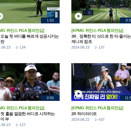
1:03
0:3
PMG 위민스 PGA 챔피언십]
[KPMG 위민스 PGA 챔피언십]
_ 오늘 첫 버디를 빠르게 성공시키는
3R_ 정확한 티 샷으로 한 타 줄이는
해란
제니퍼 컵초
.06.23
134
2024.06.23
137
0:50
11:
PMG 위민스 PGA 챔피언십]
[KPMG 위민스 PGA 챔피언십]
_ 첫 홀을 깔끔한 버디로 시작하는
2R 하이라이트
아 부
2024.06.22
437
.06.23
127