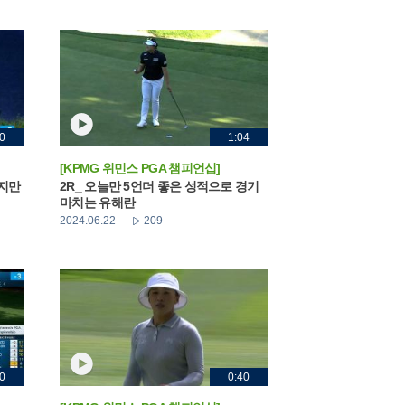
0
1:04
[KPMG 위민스 PGA 챔피언십]
했지만
2R_ 오늘만 5언더 좋은 성적으로 경기
마치는 유해란
2024.06.22
209
0
0:40