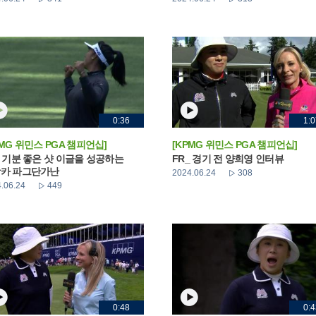
0:36
1:0
PMG 위민스 PGA 챔피언십]
[KPMG 위민스 PGA 챔피언십]
_ 기분 좋은 샷 이글을 성공하는
FR_ 경기 전 양희영 인터뷰
카 파그단가난
2024.06.24
308
.06.24
449
0:48
0:4