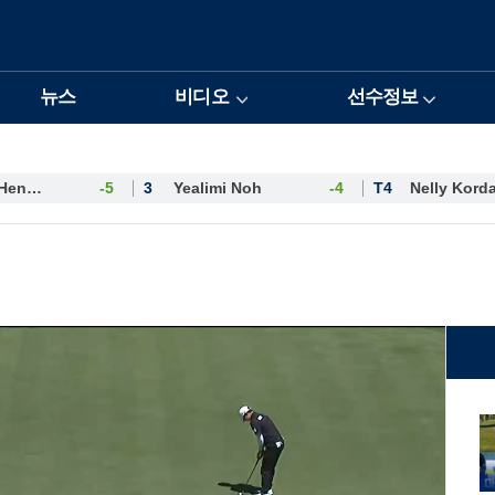
뉴스
비디오
선수정보
Esther Henseleit
-5
3
Yealimi Noh
-4
T4
Nelly Kord