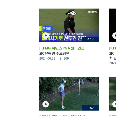
4:17
[KPMG 위민스 PGA 챔피언십]
[K
2R 유해란 주요장면
2R
차 
2024.06.22
169
2024
2:52