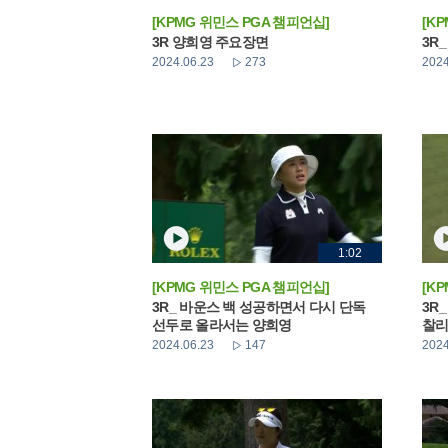
[KPMG 위민스 PGA 챔피언십]
[K
3R 양희영 주요장면
3R
2024.06.23
273
2024
1:02
[KPMG 위민스 PGA 챔피언십]
[K
3R_ 바운스 백 성공하면서 다시 단독
3R
선두로 올라서는 양희영
찰리
2024.06.23
147
2024