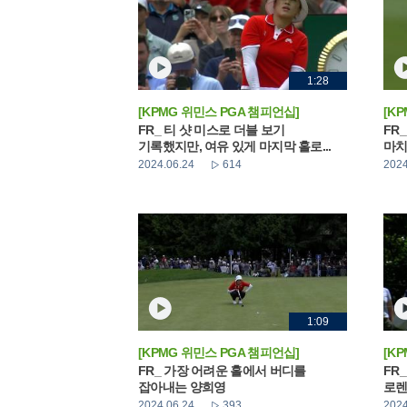
1:28
[KPMG 위민스 PGA 챔피언십]
[K
FR_ 티 샷 미스로 더블 보기
FR
기록했지만, 여유 있게 마지막 홀로...
마치
2024.06.24
614
2024
1:09
[KPMG 위민스 PGA 챔피언십]
[K
FR_ 가장 어려운 홀에서 버디를
FR
잡아내는 양희영
로렌
2024.06.24
393
2024