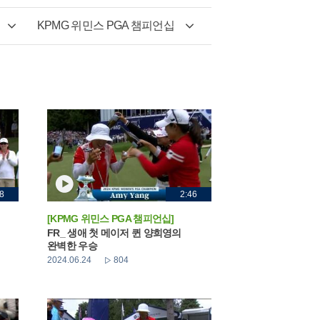
KPMG 위민스 PGA 챔피언십
8
2:46
[KPMG 위민스 PGA 챔피언십]
FR_ 생애 첫 메이저 퀸 양희영의
완벽한 우승
2024.06.24
804