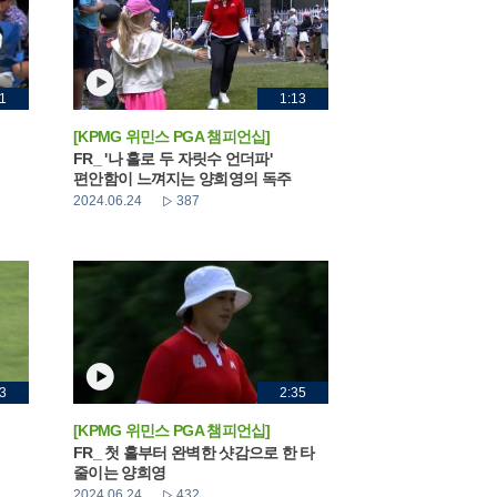
1
1:13
[KPMG 위민스 PGA 챔피언십]
FR_ '나 홀로 두 자릿수 언더파'
편안함이 느껴지는 양희영의 독주
2024.06.24
387
3
2:35
[KPMG 위민스 PGA 챔피언십]
FR_ 첫 홀부터 완벽한 샷감으로 한 타
줄이는 양희영
2024.06.24
432