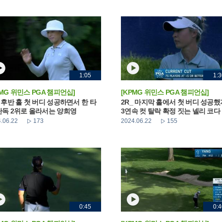
1:05
1:3
PMG 위민스 PGA 챔피언십]
[KPMG 위민스 PGA 챔피언십]
_ 후반 홀 첫 버디 성공하면서 한 타
2R_ 마지막 홀에서 첫 버디 성공
단독 2위로 올라서는 양희영
3연속 컷 탈락 확정 짓는 넬리 코다
.06.22
173
2024.06.22
155
0:45
0:4