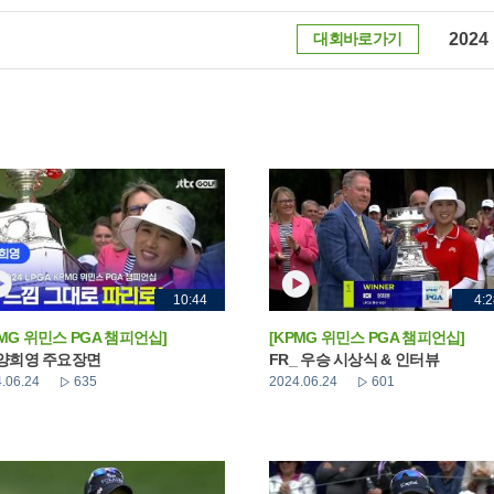
대회바로가기
2024
10:44
4:2
PMG 위민스 PGA 챔피언십]
[KPMG 위민스 PGA 챔피언십]
 양희영 주요장면
FR_ 우승 시상식 & 인터뷰
.06.24
635
2024.06.24
601