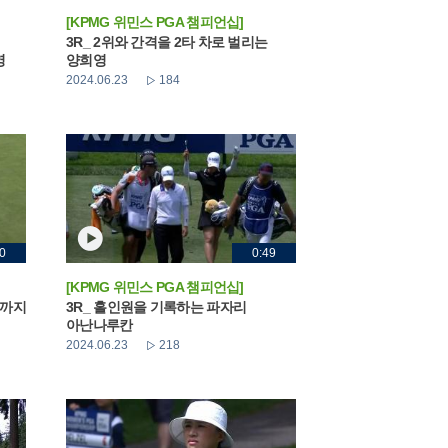
[KPMG 위민스 PGA 챔피언십]
3R_ 2위와 간격을 2타 차로 벌리는
영
양희영
2024.06.23
184
0
0:49
[KPMG 위민스 PGA 챔피언십]
두까지
3R_ 홀인원을 기록하는 파자리
아난나루칸
2024.06.23
218