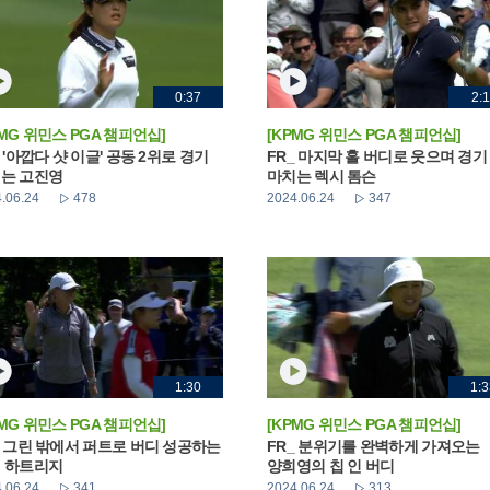
0:37
2:1
PMG 위민스 PGA 챔피언십]
[KPMG 위민스 PGA 챔피언십]
_ '아깝다 샷 이글' 공동 2위로 경기
FR_ 마지막 홀 버디로 웃으며 경기
는 고진영
마치는 렉시 톰슨
.06.24
478
2024.06.24
347
1:30
1:3
PMG 위민스 PGA 챔피언십]
[KPMG 위민스 PGA 챔피언십]
_ 그린 밖에서 퍼트로 버디 성공하는
FR_ 분위기를 완벽하게 가져오는
 하트리지
양희영의 칩 인 버디
.06.24
341
2024.06.24
313