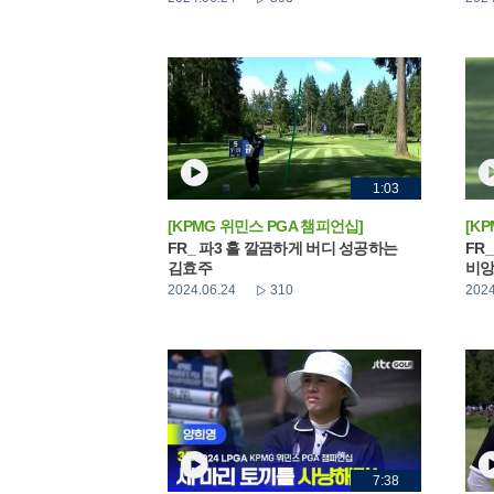
1:03
[KPMG 위민스 PGA 챔피언십]
[K
FR_ 파3 홀 깔끔하게 버디 성공하는
FR
김효주
비앙
2024.06.24
310
2024
7:38