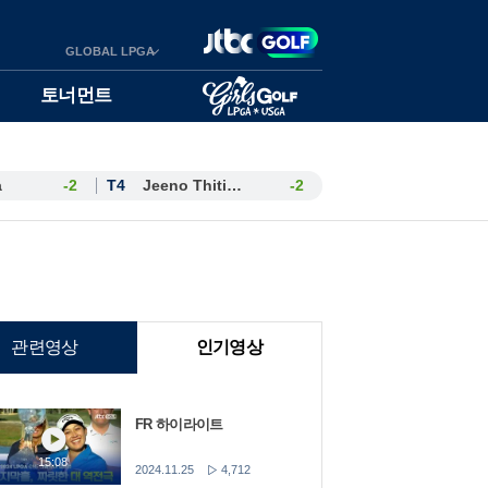
GLOBAL LPGA
토너먼트
a
-2
T4
Jeeno Thitikul
-2
관련영상
인기영상
FR 하이라이트
15:08
2024.11.25
4,712