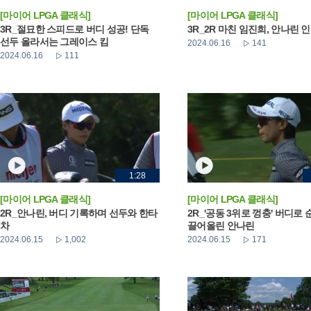
[마이어 LPGA 클래식]
[마이어 LPGA 클래식]
3R_절묘한 스피드로 버디 성공! 단독
3R_2R 마친 임진희, 안나린 
선두 올라서는 그레이스 킴
2024.06.16
141
2024.06.16
111
1:28
[마이어 LPGA 클래식]
[마이어 LPGA 클래식]
2R_안나린, 버디 기록하며 선두와 한타
2R_'공동 3위로 껑충' 버디로
차
끌어올린 안나린
2024.06.15
1,002
2024.06.15
171