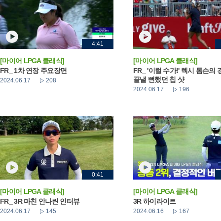
4:41
[마이어 LPGA 클래식]
[마이어 LPGA 클래식]
FR_ 1차 연장 주요장면
FR_ '이럴 수가!' 렉시 톰슨의
끝낼 뻔했던 칩 샷
2024.06.17
208
2024.06.17
196
0:41
[마이어 LPGA 클래식]
[마이어 LPGA 클래식]
FR_ 3R 마친 안나린 인터뷰
3R 하이라이트
2024.06.17
145
2024.06.16
167