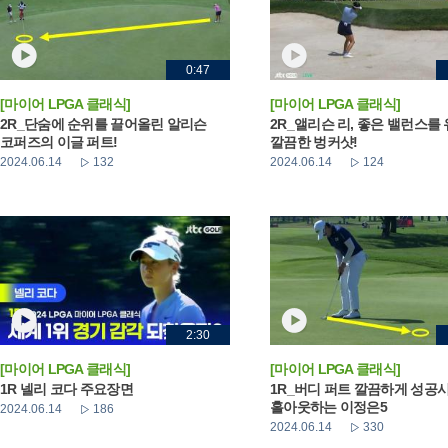
0:47
[마이어 LPGA 클래식]
[마이어 LPGA 클래식]
2R_단숨에 순위를 끌어올린 알리슨
2R_앨리슨 리, 좋은 밸런스를
코퍼즈의 이글 퍼트!
깔끔한 벙커샷!
2024.06.14
132
2024.06.14
124
2:30
[마이어 LPGA 클래식]
[마이어 LPGA 클래식]
1R 넬리 코다 주요장면
1R_버디 퍼트 깔끔하게 성공
홀아웃하는 이정은5
2024.06.14
186
2024.06.14
330