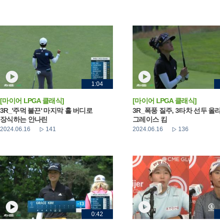
1:04
[마이어 LPGA 클래식]
[마이어 LPGA 클래식]
3R_'주먹 불끈' 마지막 홀 버디로
3R_폭풍 질주, 3타차 선두 올
장식하는 안나린
그레이스 킴
2024.06.16
141
2024.06.16
136
0:42