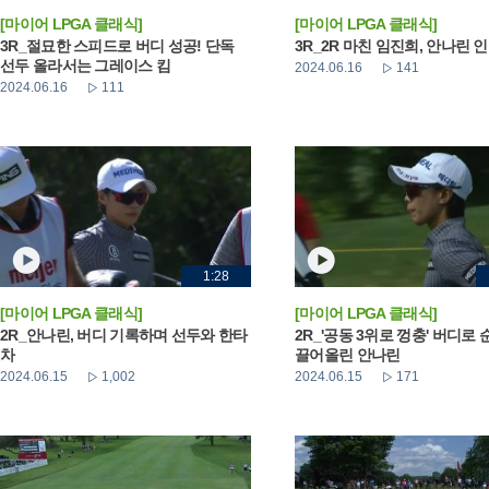
[마이어 LPGA 클래식]
[마이어 LPGA 클래식]
3R_절묘한 스피드로 버디 성공! 단독
3R_2R 마친 임진희, 안나린 
선두 올라서는 그레이스 킴
2024.06.16
141
2024.06.16
111
1:28
[마이어 LPGA 클래식]
[마이어 LPGA 클래식]
2R_안나린, 버디 기록하며 선두와 한타
2R_'공동 3위로 껑충' 버디로
차
끌어올린 안나린
2024.06.15
1,002
2024.06.15
171