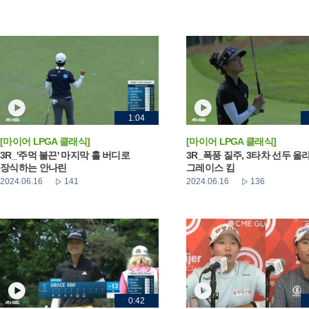
1:04
[마이어 LPGA 클래식]
[마이어 LPGA 클래식]
3R_'주먹 불끈' 마지막 홀 버디로
3R_폭풍 질주, 3타차 선두 올
장식하는 안나린
그레이스 킴
2024.06.16
141
2024.06.16
136
0:42