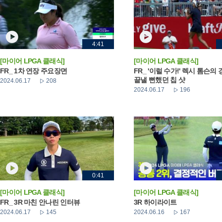
4:41
[마이어 LPGA 클래식]
[마이어 LPGA 클래식]
FR_ 1차 연장 주요장면
FR_ '이럴 수가!' 렉시 톰슨의
끝낼 뻔했던 칩 샷
2024.06.17
208
2024.06.17
196
0:41
[마이어 LPGA 클래식]
[마이어 LPGA 클래식]
FR_ 3R 마친 안나린 인터뷰
3R 하이라이트
2024.06.17
145
2024.06.16
167