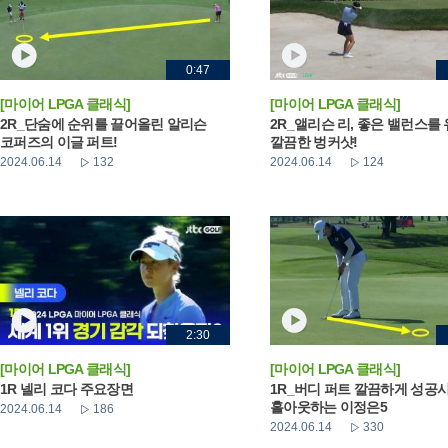
0:47
[마이어 LPGA 클래식]
[마이어 LPGA 클래식]
2R_단숨에 순위를 끌어올린 알리슨
2R_앨리슨 리, 좋은 밸런스를
코퍼즈의 이글 퍼트!
깔끔한 벙커샷!
2024.06.14
132
2024.06.14
124
2:30
[마이어 LPGA 클래식]
[마이어 LPGA 클래식]
1R 넬리 코다 주요장면
1R_버디 퍼트 깔끔하게 성공
홀아웃하는 이정은5
2024.06.14
186
2024.06.14
330