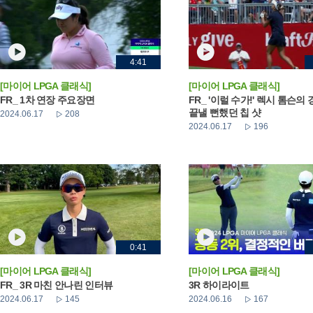
4:41
[마이어 LPGA 클래식]
[마이어 LPGA 클래식]
FR_ 1차 연장 주요장면
FR_ '이럴 수가!' 렉시 톰슨의
끝낼 뻔했던 칩 샷
2024.06.17
208
2024.06.17
196
0:41
[마이어 LPGA 클래식]
[마이어 LPGA 클래식]
FR_ 3R 마친 안나린 인터뷰
3R 하이라이트
2024.06.17
145
2024.06.16
167