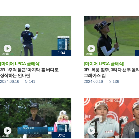
1:04
[마이어 LPGA 클래식]
[마이어 LPGA 클래식]
3R_'주먹 불끈' 마지막 홀 버디로
3R_폭풍 질주, 3타차 선두 올
장식하는 안나린
그레이스 킴
2024.06.16
141
2024.06.16
136
0:42