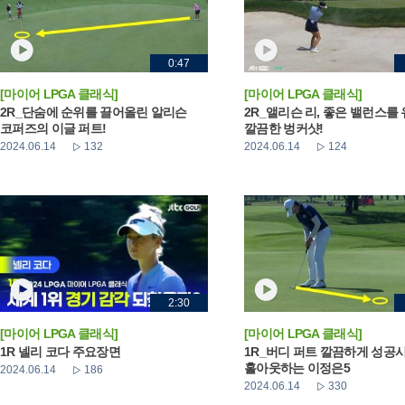
0:47
[마이어 LPGA 클래식]
[마이어 LPGA 클래식]
2R_단숨에 순위를 끌어올린 알리슨
2R_앨리슨 리, 좋은 밸런스를
코퍼즈의 이글 퍼트!
깔끔한 벙커샷!
2024.06.14
132
2024.06.14
124
2:30
[마이어 LPGA 클래식]
[마이어 LPGA 클래식]
1R 넬리 코다 주요장면
1R_버디 퍼트 깔끔하게 성공
홀아웃하는 이정은5
2024.06.14
186
2024.06.14
330