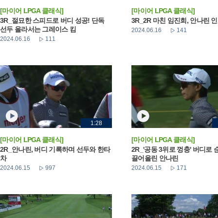
[마이어 LPGA 클래식]
[마이어 LPGA 클래식]
3R_절묘한 스피드로 버디 성공! 단독
3R_2R 마친 임진희, 안나린 
선두 올라서는 그레이스 킴
2024.06.16
141
2024.06.16
111
1:28
[마이어 LPGA 클래식]
[마이어 LPGA 클래식]
2R_안나린, 버디 기록하며 선두와 한타
2R_'공동 3위로 껑충' 버디로
차
끌어올린 안나린
2024.06.15
997
2024.06.15
171