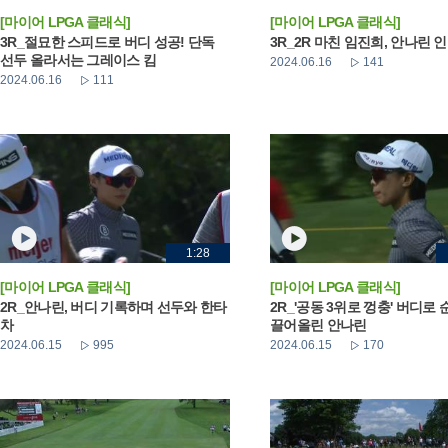
[마이어 LPGA 클래식]
[마이어 LPGA 클래식]
3R_절묘한 스피드로 버디 성공! 단독
3R_2R 마친 임진희, 안나린 
선두 올라서는 그레이스 킴
2024.06.16
141
2024.06.16
111
1:28
[마이어 LPGA 클래식]
[마이어 LPGA 클래식]
2R_안나린, 버디 기록하며 선두와 한타
2R_'공동 3위로 껑충' 버디로
차
끌어올린 안나린
2024.06.15
995
2024.06.15
170