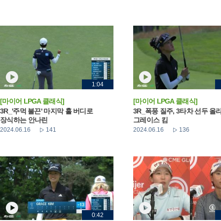
1:04
[마이어 LPGA 클래식]
[마이어 LPGA 클래식]
3R_'주먹 불끈' 마지막 홀 버디로
3R_폭풍 질주, 3타차 선두 올
장식하는 안나린
그레이스 킴
2024.06.16
141
2024.06.16
136
0:42