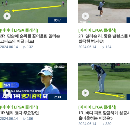
0:47
[마이어 LPGA 클래식]
[마이어 LPGA 클래식]
2R_단숨에 순위를 끌어올린 알리슨
2R_앨리슨 리, 좋은 밸런스를
코퍼즈의 이글 퍼트!
깔끔한 벙커샷!
2024.06.14
132
2024.06.14
124
2:30
[마이어 LPGA 클래식]
[마이어 LPGA 클래식]
1R 넬리 코다 주요장면
1R_버디 퍼트 깔끔하게 성공
홀아웃하는 이정은5
2024.06.14
186
2024.06.14
330