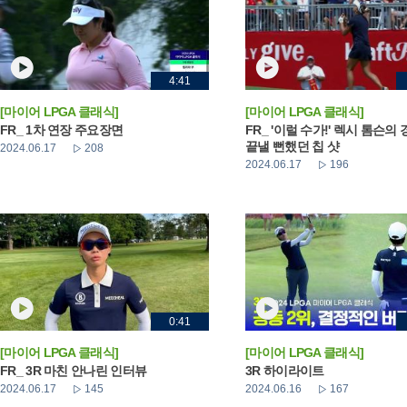
4:41
[마이어 LPGA 클래식]
[마이어 LPGA 클래식]
FR_ 1차 연장 주요장면
FR_ '이럴 수가!' 렉시 톰슨의
끝낼 뻔했던 칩 샷
2024.06.17
208
2024.06.17
196
0:41
[마이어 LPGA 클래식]
[마이어 LPGA 클래식]
FR_ 3R 마친 안나린 인터뷰
3R 하이라이트
2024.06.17
145
2024.06.16
167