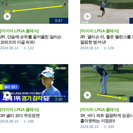
0:47
[마이어 LPGA 클래식]
[마이어 LPGA 클래식]
2R_단숨에 순위를 끌어올린 알리슨
2R_앨리슨 리, 좋은 밸런스를
코퍼즈의 이글 퍼트!
깔끔한 벙커샷!
2024.06.14
132
2024.06.14
124
2:30
[마이어 LPGA 클래식]
[마이어 LPGA 클래식]
1R 넬리 코다 주요장면
1R_버디 퍼트 깔끔하게 성공
홀아웃하는 이정은5
2024.06.14
186
2024.06.14
330