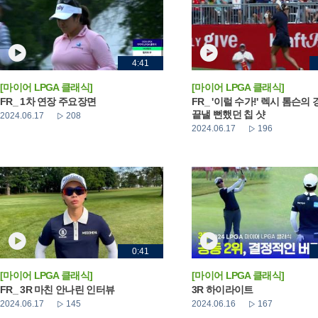
4:41
[마이어 LPGA 클래식]
[마이어 LPGA 클래식]
FR_ 1차 연장 주요장면
FR_ '이럴 수가!' 렉시 톰슨의
끝낼 뻔했던 칩 샷
2024.06.17
208
2024.06.17
196
0:41
[마이어 LPGA 클래식]
[마이어 LPGA 클래식]
FR_ 3R 마친 안나린 인터뷰
3R 하이라이트
2024.06.17
145
2024.06.16
167