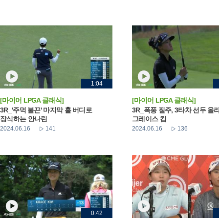
1:04
[마이어 LPGA 클래식]
[마이어 LPGA 클래식]
3R_'주먹 불끈' 마지막 홀 버디로
3R_폭풍 질주, 3타차 선두 올
장식하는 안나린
그레이스 킴
2024.06.16
141
2024.06.16
136
0:42