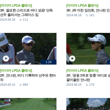
[마이어 LPGA 클래식]
[마이어 LPGA 클래식]
3R_절묘한 스피드로 버디 성공! 단독
3R_2R 마친 임진희, 안나린 
선두 올라서는 그레이스 킴
2024.06.16
141
2024.06.16
111
1:28
[마이어 LPGA 클래식]
[마이어 LPGA 클래식]
2R_안나린, 버디 기록하며 선두와 한타
2R_'공동 3위로 껑충' 버디로
차
끌어올린 안나린
2024.06.15
993
2024.06.15
170