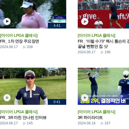
4:41
[마이어 LPGA 클래식]
[마이어 LPGA 클래식]
FR_ 1차 연장 주요장면
FR_ '이럴 수가!' 렉시 톰슨의
끝낼 뻔했던 칩 샷
2024.06.17
208
2024.06.17
196
0:41
[마이어 LPGA 클래식]
[마이어 LPGA 클래식]
FR_ 3R 마친 안나린 인터뷰
3R 하이라이트
2024.06.17
145
2024.06.16
167