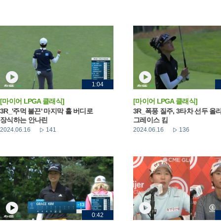
1:04
[마이어 LPGA 클래식]
[마이어 LPGA 클래식]
3R_'주먹 불끈' 마지막 홀 버디로
3R_폭풍 질주, 3타차 선두 올
장식하는 안나린
그레이스 킴
2024.06.16
141
2024.06.16
136
0:42