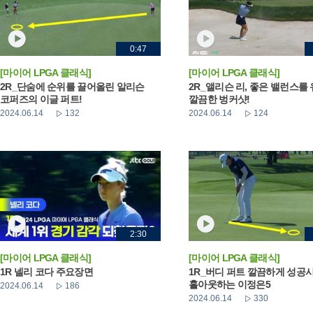
0:47
[마이어 LPGA 클래식]
[마이어 LPGA 클래식]
2R_단숨에 순위를 끌어올린 알리슨
2R_앨리슨 리, 좋은 밸런스를
코퍼즈의 이글 퍼트!
깔끔한 벙커샷!
2024.06.14
132
2024.06.14
124
2:30
[마이어 LPGA 클래식]
[마이어 LPGA 클래식]
1R 넬리 코다 주요장면
1R_버디 퍼트 깔끔하게 성공
홀아웃하는 이정은5
2024.06.14
186
2024.06.14
330