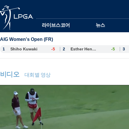
본문바로가기
라이브스코어
뉴스
AIG Women's Open (FR)
1
Shiho Kuwaki
-5
2
Esther Henseleit
-5
3
비디오
대회별 영상