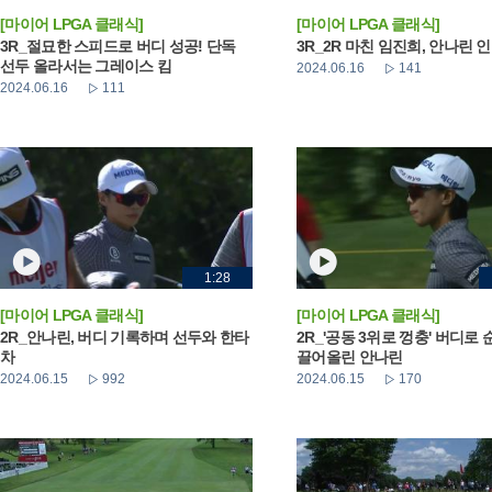
[마이어 LPGA 클래식]
[마이어 LPGA 클래식]
3R_절묘한 스피드로 버디 성공! 단독
3R_2R 마친 임진희, 안나린 
선두 올라서는 그레이스 킴
2024.06.16
141
2024.06.16
111
1:28
[마이어 LPGA 클래식]
[마이어 LPGA 클래식]
2R_안나린, 버디 기록하며 선두와 한타
2R_'공동 3위로 껑충' 버디로
차
끌어올린 안나린
2024.06.15
992
2024.06.15
170