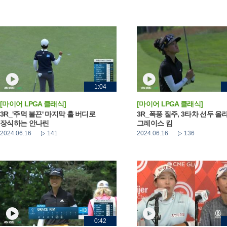
1:04
[마이어 LPGA 클래식]
[마이어 LPGA 클래식]
3R_'주먹 불끈' 마지막 홀 버디로
3R_폭풍 질주, 3타차 선두 올
장식하는 안나린
그레이스 킴
2024.06.16
141
2024.06.16
136
0:42