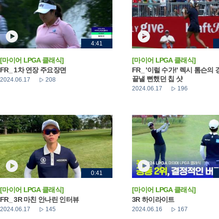
4:41
[마이어 LPGA 클래식]
[마이어 LPGA 클래식]
FR_ 1차 연장 주요장면
FR_ '이럴 수가!' 렉시 톰슨의
끝낼 뻔했던 칩 샷
2024.06.17
208
2024.06.17
196
0:41
[마이어 LPGA 클래식]
[마이어 LPGA 클래식]
FR_ 3R 마친 안나린 인터뷰
3R 하이라이트
2024.06.17
145
2024.06.16
167