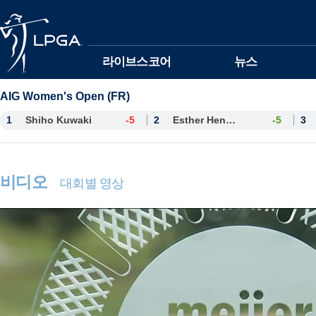
본문바로가기
라이브스코어
뉴스
AIG Women's Open (FR)
1
Shiho Kuwaki
-5
2
Esther Henseleit
-5
3
비디오
대회별 영상