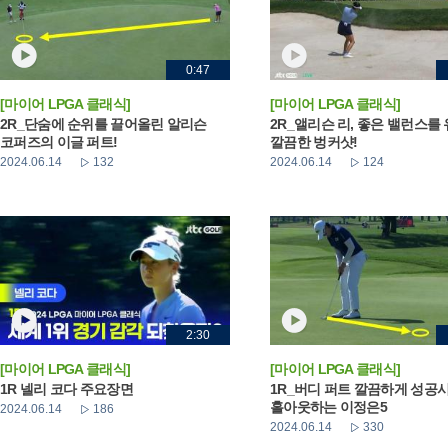
0:47
[마이어 LPGA 클래식]
[마이어 LPGA 클래식]
2R_단숨에 순위를 끌어올린 알리슨
2R_앨리슨 리, 좋은 밸런스를
코퍼즈의 이글 퍼트!
깔끔한 벙커샷!
2024.06.14
132
2024.06.14
124
2:30
[마이어 LPGA 클래식]
[마이어 LPGA 클래식]
1R 넬리 코다 주요장면
1R_버디 퍼트 깔끔하게 성공
홀아웃하는 이정은5
2024.06.14
186
2024.06.14
330