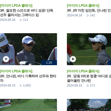
[마이어 LPGA 클래식]
[마이어 LPGA 클래식]
3R_절묘한 스피드로 버디 성공! 단독
3R_2R 마친 임진희, 안나린 
선두 올라서는 그레이스 킴
2024.06.16
141
2024.06.16
111
1:28
[마이어 LPGA 클래식]
[마이어 LPGA 클래식]
2R_안나린, 버디 기록하며 선두와 한타
2R_'공동 3위로 껑충' 버디로
차
끌어올린 안나린
2024.06.15
1,003
2024.06.15
171