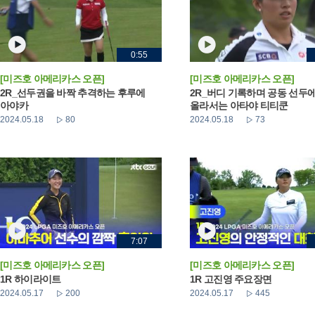
0:55
[미즈호 아메리카스 오픈]
[미즈호 아메리카스 오픈]
2R_선두권을 바짝 추격하는 후루에
2R_버디 기록하며 공동 선두
아야카
올라서는 아타야 티티쿤
2024.05.18
80
2024.05.18
73
7:07
[미즈호 아메리카스 오픈]
[미즈호 아메리카스 오픈]
1R 하이라이트
1R 고진영 주요장면
2024.05.17
200
2024.05.17
445