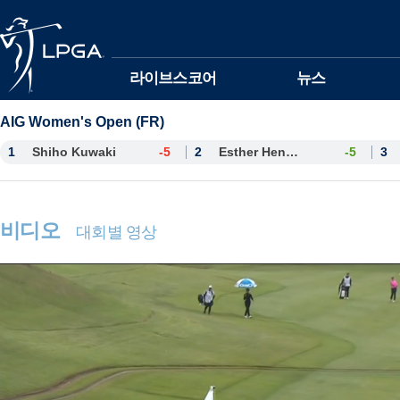
본문바로가기
라이브스코어
뉴스
AIG Women's Open (FR)
1
Shiho Kuwaki
-5
2
Esther Henseleit
-5
3
비디오
대회별 영상