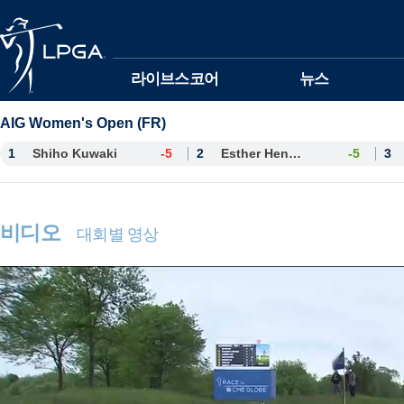
본문바로가기
라이브스코어
뉴스
AIG Women's Open (FR)
1
Shiho Kuwaki
-5
2
Esther Henseleit
-5
3
비디오
대회별 영상