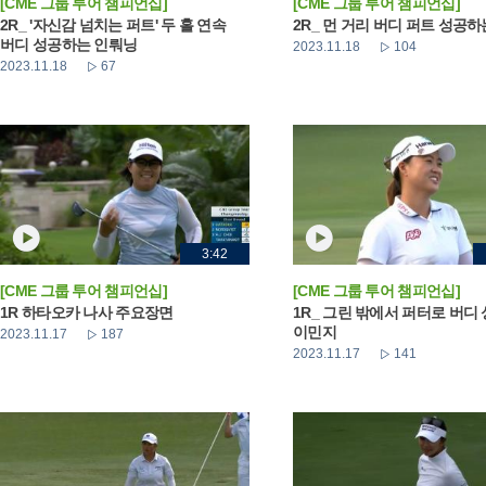
[CME 그룹 투어 챔피언십]
[CME 그룹 투어 챔피언십]
2R_ '자신감 넘치는 퍼트' 두 홀 연속
2R_ 먼 거리 버디 퍼트 성공
버디 성공하는 인뤄닝
2023.11.18
104
2023.11.18
67
3:42
[CME 그룹 투어 챔피언십]
[CME 그룹 투어 챔피언십]
1R 하타오카 나사 주요장면
1R_ 그린 밖에서 퍼터로 버디
이민지
2023.11.17
187
2023.11.17
141