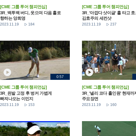
[CME 그룹 투어 챔피언십]
[CME 그룹 투어 챔피언십]
3R_백투백 버디, 웃으며 다음 홀로
3R_'아깝다 샷이글' 홀 타고 
향하는 양희영
김효주의 세컨샷
2023.11.19
184
2023.11.19
237
0:57
[CME 그룹 투어 챔피언십]
[CME 그룹 투어 챔피언십]
3R_왼발 고정 후 벙커 가볍게
3R_'넬리 코다 홀인원' 현재까
빠져나오는 이민지
주요장면
2023.11.19
153
2023.11.19
160