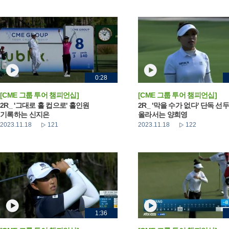
0:28
[CME 그룹 투어 챔피언십]
[CME 그룹 투어 챔피언십]
2R_ '그대로 홀 컵으로' 홀인원
2R_ '막을 수가 없다' 단독 선
기록하는 신지은
올라서는 양희영
2023.11.18
121
2023.11.18
122
1:36