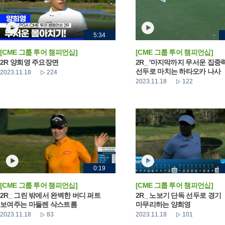
5:34
[CME 그룹 투어 챔피언십]
[CME 그룹 투어 챔피언십]
2R 양희영 주요장면
2R_ '마지막까지 무서운 집중력
선두로 마치는 하타오카 나사
2023.11.18
224
2023.11.18
122
0:19
[CME 그룹 투어 챔피언십]
[CME 그룹 투어 챔피언십]
2R_ 그린 밖에서 완벽한 버디 퍼트
2R_ 노보기 단독 선두로 경기
보여주는 마들렌 삭스트롬
마무리하는 양희영
2023.11.18
83
2023.11.18
101