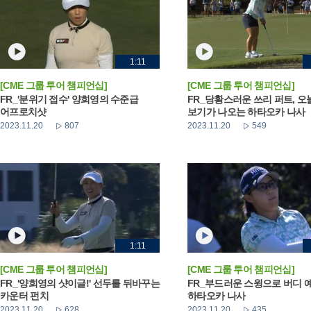
1:11
[CME 그룹 투어 챔피언십]
[CME 그룹 투어 챔피언십]
FR_'분위기 접수' 양희영의 수준급
FR_당황스러운 쓰리 퍼트, 오
어프로치샷
보기가 나오는 하타오카 나사
2023.11.20
807
2023.11.20
549
1:11
[CME 그룹 투어 챔피언십]
[CME 그룹 투어 챔피언십]
FR_'양희영의 샷이글!' 선두를 뒤바꾸는
FR_부드러운 스윙으로 버디 
카운터 펀치
하타오카 나사
2023.11.20
628
2023.11.20
435